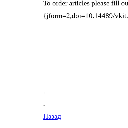
To order articles please fill 
{jform=2,doi=10.14489/vkit
.
.
Назад