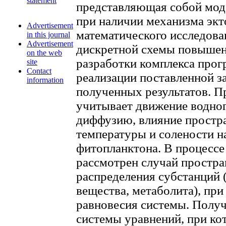
statement
представляющая собой мод
при наличии механизма экт
Advertisement
математического исследова
in this journal
Advertisement
дискретной схемы повышен
on the web
разработки комплекса прог
site
Contact
реализации поставленной з
information
полученных результатов. П
учитывает движение водно
диффузию, влияние простр
температуры и солености на
фитопланктона. В процессе
рассмотрен случай простр
распределения субстанций 
вещества, метаболита), при
равновесия системы. Полу
системы уравнений, при ко