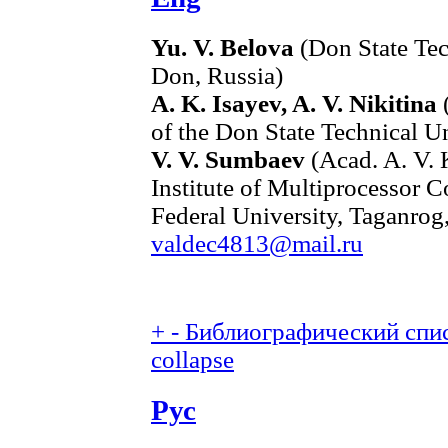
Yu. V. Belova
(Don State Tec
Don, Russia)
A. K. Isayev, A. V. Nikitina
(
of the Don State Technical Un
V. V. Sumbaev
(Acad. A. V. 
Institute of Multiprocessor 
Federal University, Taganrog
valdec4813@mail.ru
+
-
Библиографический спис
collapse
Рус