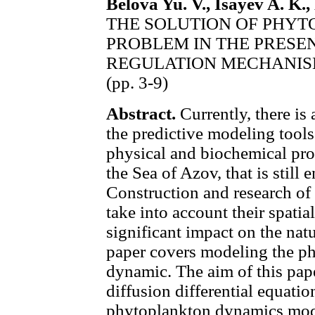
Belova Yu. V., Isayev A. K.,
THE SOLUTION OF PHY
PROBLEM IN THE PRESE
REGULATION MECHANI
(pp. 3-9)
Abstract.
Currently, there is 
the predictive modeling tools
physical and biochemical pro
the Sea of Azov, that is still 
Construction and research of
take into account their spatial
significant impact on the nat
paper covers modeling the p
dynamic. The aim of this pape
diffusion differential equation
phytoplankton dynamics model