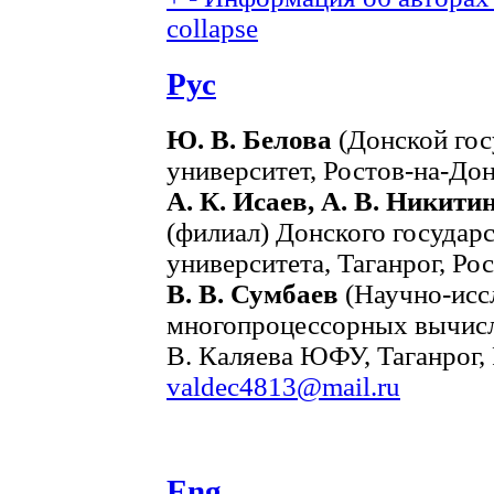
collapse
Рус
Ю. В. Белова
(Донской гос
университет, Ростов-на-Дон
А. К. Исаев, А. В. Никити
(филиал) Донского государ
университета, Таганрог, Рос
В. В. Сумбаев
(Научно-исс
многопроцессорных вычисли
В. Каляева ЮФУ, Таганрог, 
valdec4813@mail.ru
Eng