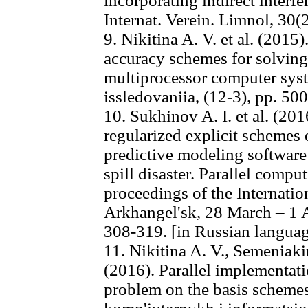
incorporating indirect interfe
Internat. Verein. Limnol, 30(
9. Nikitina A. V. et al. (2015
accuracy schemes for solving 
multiprocessor computer sys
issledovaniia, (12-3), pp. 50
10. Sukhinov A. I. et al. (20
regularized explicit schemes 
predictive modeling software 
spill disaster. Parallel comp
proceedings of the Internation
Arkhangel'sk, 28 March – 1 A
308-319. [in Russian langua
11. Nikitina A. V., Semeniaki
(2016). Parallel implementat
problem on the basis schemes