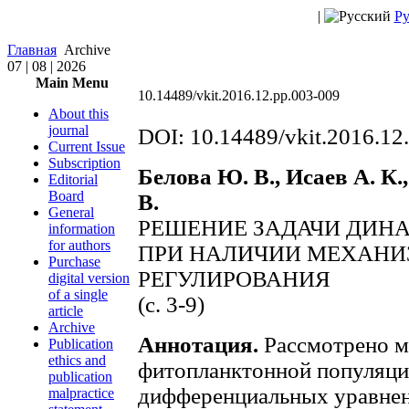
|
Ру
Главная
Archive
07 | 08 | 2026
Main Menu
10.14489/vkit.2016.12.pp.003-009
About this
journal
DOI: 10.14489/vkit.2016.12
Current Issue
Subscription
Белова Ю. В., Исаев А. К.
Editorial
Board
В.
General
РЕШЕНИЕ ЗАДАЧИ ДИН
information
for authors
ПРИ НАЛИЧИИ МЕХАНИ
Purchase
РЕГУЛИРОВАНИЯ
digital version
of a single
(c. 3-9)
article
Archive
Аннотация.
Рассмотрено м
Publication
ethics and
фитопланктонной популяци
publication
дифференциальных уравнен
malpractice