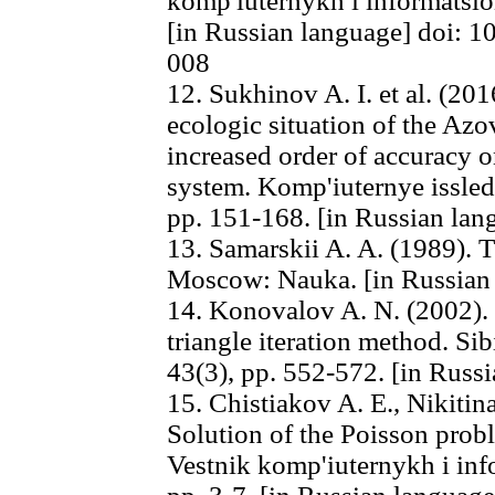
komp'iuternykh i informatsio
[in Russian language] doi: 1
008
12. Sukhinov A. I. et al. (20
ecologic situation of the Az
increased order of accuracy 
system. Komp'iuternye issled
pp. 151-168. [in Russian lan
13. Samarskii A. A. (1989). T
Moscow: Nauka. [in Russian
14. Konovalov A. N. (2002). 
triangle iteration method. Si
43(3), pp. 552-572. [in Russ
15. Chistiakov A. E., Nikitin
Solution of the Poisson prob
Vestnik komp'iuternykh i inf