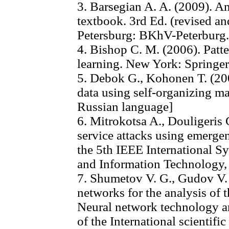
3. Barsegian A. A. (2009). An
textbook. 3rd Ed. (revised a
Petersburg: BKhV-Peterburg.
4. Bishop C. M. (2006). Patt
learning. New York: Springer
5. Debok G., Kohonen T. (200
data using self-organizing 
Russian language]
6. Mitrokotsa A., Douligeris 
service attacks using emergen
the 5th IEEE International 
and Information Technology,
7. Shumetov V. G., Gudov V. 
networks for the analysis of th
Neural network technology an
of the International scientifi