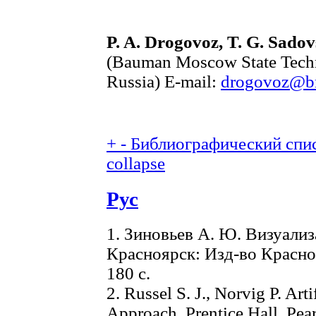
P. A. Drogovoz, T. G. Sado
(Bauman Moscow State Techn
Russia) E-mail:
drogovoz@b
+
-
Библиографический спис
collapse
Рус
1. Зиновьев А. Ю. Визуали
Красноярск: Изд-во Красноя
180 с.
2. Russel S. J., Norvig P. Art
Approach. Prentice Hall, Pea