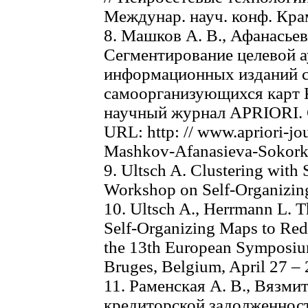
Междунар. науч. конф. Крам
8. Машков А. В., Афанасьев
Сегментирование целевой а
информационных изданий 
самоорганизующихся карт 
научный журнал APRIORI. 
URL: http: // www.apriori-jou
Mashkov-Afanasieva-Sokorkin
9. Ultsch A. Clustering with
Workshop on Self-Organizing 
10. Ultsch A., Herrmann L. T
Self-Organizing Maps to Redu
the 13th European Symposium
Bruges, Belgium, April 27 – 2
11. Раменская А. В., Вязми
кредиторской задолженнос