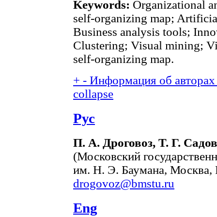
Keywords:
Organizational a
self-organizing map; Artifici
Business analysis tools; Inno
Clustering; Visual mining; Vi
self-organizing map.
+
-
Информация об авторах 
collapse
Рус
П. А. Дроговоз, Т. Г. Сад
(Московский государствен
им. Н. Э. Баумана, Москва, 
drogovoz@bmstu.ru
Eng