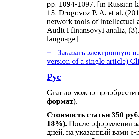
pp. 1094-1097. [in Russian 
15. Drogovoz P. A. et al. (2
network tools of intellectual
Audit i finansovyi analiz, (3
language]
+
-
Заказать электронную ве
version of a single article)
Cl
Рус
Статью можно приобрести в
формат
).
Стоимость статьи 350 руб
18%).
После оформления за
дней, на указанный вами e-