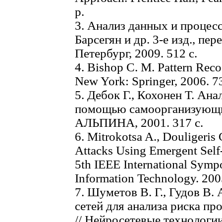
p.
3. Анализ данных и процессо
Барсегян и др. 3-е изд., пер
Петербург, 2009. 512 с.
4. Bishop C. M. Pattern Rec
New York: Springer, 2006. 7
5. Дебок Г., Кохонен Т. Ан
помощью самоорганизующихс
АЛЬПИНА, 2001. 317 с.
6. Mitrokotsa A., Douligeris 
Attacks Using Emergent Self-
5th IEEE International Symp
Information Technology. 2005
7. Шуметов В. Г., Гудов В
сетей для анализа риска п
// Нейросетевые технологии