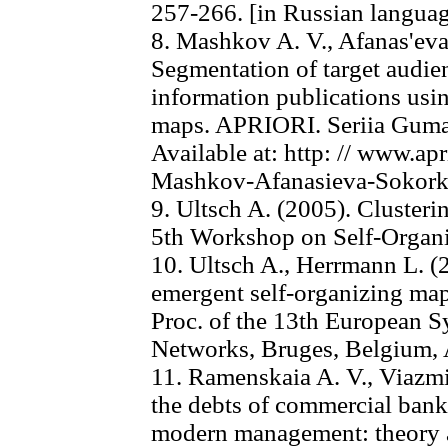
257-266. [in Russian langua
8. Mashkov A. V., Afanas'eva
Segmentation of target audie
information publications usi
maps. APRIORI. Seriia Gumani
Available at: http: // www.apr
Mashkov-Afanasieva-Sokorki
9. Ultsch A. (2005). Cluster
5th Workshop on Self-Organiz
10. Ultsch A., Herrmann L. (2
emergent self-organizing maps
Proc. of the 13th European S
Networks, Bruges, Belgium, A
11. Ramenskaia A. V., Viazmi
the debts of commercial ban
modern management: theory a