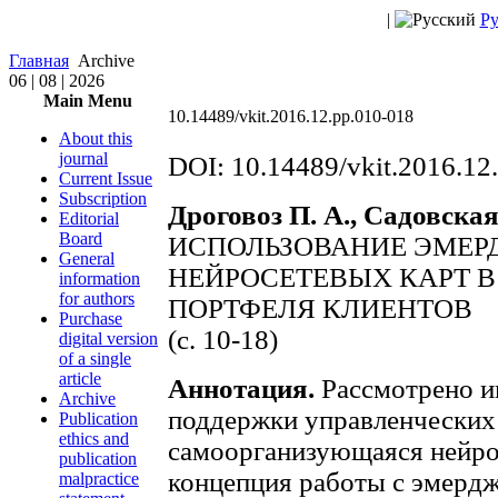
|
Ру
Главная
Archive
06 | 08 | 2026
Main Menu
10.14489/vkit.2016.12.pp.010-018
About this
journal
DOI: 10.14489/vkit.2016.12
Current Issue
Subscription
Дроговоз П. А., Садовская
Editorial
Board
ИСПОЛЬЗОВАНИЕ ЭМЕ
General
НЕЙРОСЕТЕВЫХ КАРТ В
information
for authors
ПОРТФЕЛЯ КЛИЕНТОВ
Purchase
(c. 10-18)
digital version
of a single
article
Аннотация.
Рассмотрено и
Archive
поддержки управленческих
Publication
ethics and
самоорганизующаяся нейро
publication
концепция работы с эмердж
malpractice