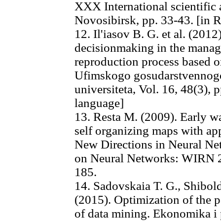
XXX International scientific 
Novosibirsk, pp. 33-43. [in 
12. Il'iasov B. G. et al. (2012
decisionmaking in the mana
reproduction process based o
Ufimskogo gosudarstvennogo
universiteta, Vol. 16, 48(3), 
language]
13. Resta M. (2009). Early w
self organizing maps with ap
New Directions in Neural Ne
on Neural Networks: WIRN 20
185.
14. Sadovskaia T. G., Shibol
(2015). Optimization of the pa
of data mining. Ekonomika i p