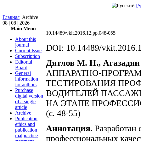
|
Ру
Главная
Archive
08 | 08 | 2026
Main Menu
10.14489/vkit.2016.12.pp.048-055
About this
journal
DOI: 10.14489/vkit.2016.
Current Issue
Subscription
Дятлов М. Н., Агазадян
Editorial
Board
АППАРАТНО-ПРОГРА
General
information
ТЕСТИРОВАНИЯ ПРО
for authors
Purchase
ВОДИТЕЛЕЙ ПАССАЖ
digital version
НА ЭТАПЕ ПРОФЕССИ
of a single
article
(c. 48-55)
Archive
Publication
ethics and
Аннотация.
Разработан 
publication
malpractice
профессиональных качест