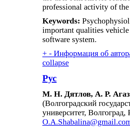
professional activity of the
Keywords:
Psychophysiolo
important qualities vehicle
software system.
+
-
Информация об автора
collapse
Рус
М. Н. Дятлов, А. Р. Аг
(Волгоградский государ
университет, Волгоград, 
O.A.Shabalina@gmail.co