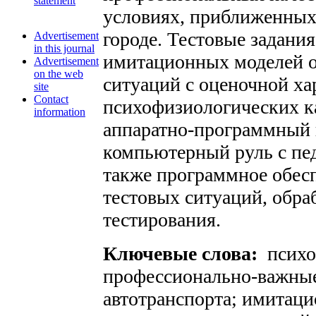
statement
условиях, приближенных 
городе. Тестовые задания
Advertisement
in this journal
имитационных моделей 
Advertisement
on the web
ситуаций с оценочной ха
site
Contact
психофизиологических ка
information
аппаратно-программный
компьютерный руль с пед
также программное обес
тестовых ситуаций, обра
тестирования.
Ключевые слова:
психо
профессионально-важные
автотранспорта; имитаци