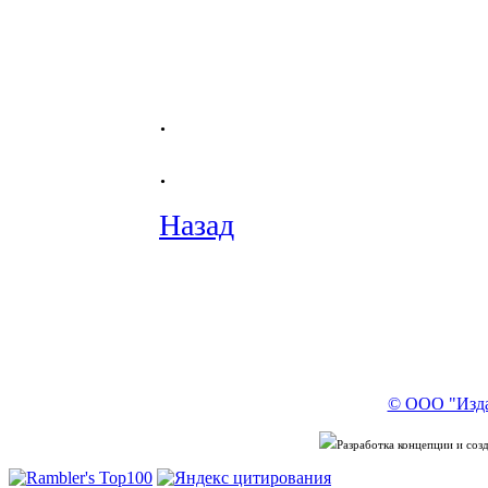
.
.
Назад
© ООО "Изда
Разработка концепции и со