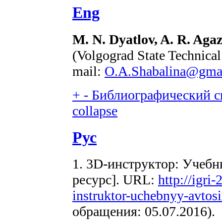
Eng
M. N. Dyatlov, A. R. Aga
(Volgograd State Technical
mail:
O.A.Shabalina@gma
+
-
Библиографический сп
collapse
Рус
1. 3D-инструктор: Учеб
ресурс]. URL:
http://igri
instruktor-uchebnyy-avtos
обращения: 05.07.2016).