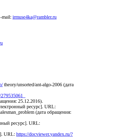
-mail:
irmuse4ka@rambler.ru
ru
p/
theory/unsorted/ant-algo-2006 (дата
on/279535061_
ащения: 25.12.2016).
 [Электронный ресурс]. URL:
alesman_problem (дата обращения:
ронный ресурс]. URL:
с]. URL:
https://docviewer.yandex.ru/?