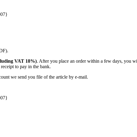
007}
PDF).
(including VAT 18%)
. After you place an order within a few days, you w
receipt to pay in the bank.
unt we send you file of the article by e-mail.
007}