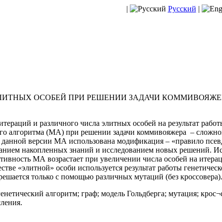
|
Русский
|
ИТНЫХ ОСОБЕЙ ПРИ РЕШЕНИИ ЗАДАЧИ КОММИВОЯЖЕР
итераций и различного числа элитных особей на результат рабо
го алгоритма (МА) при решении задачи коммивояжера – сложно
). В данной версии МА использована модификация – «правило пс
анием накопленных знаний и исследованием новых решений. Ис
ктивность МА возрастает при увеличении числа особей на итера
стве «элитной» особи используется результат работы генетичес
 решается только с помощью различных мутаций (без кроссовера)
енетический алгоритм; граф; модель Гольдберга; мутация; крос
ления.