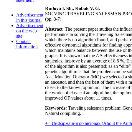
statement
Rudova I. Sh., Kobak V. G.
SOLVING TRAVELING SALESMAN PRO
Advertisement
(pp. 3-7)
in this journal
Advertisement
Abstract.
The present paper studies the influe
on the web
performance in solving the Traveling Salesman
site
which there is no algorithm found, and perhaps
Contact
effective olynomial algorithms for finding app
information
which maintains balance between the use of th
graphs. It is shown that the AA effectiveness in
strategies, improve by an average of 8.5 %. Ent
of the algorithm is also presented: as an “elit
genetic algorithm is that the problem can be so
As a Mutation Operator (MO) we selected a si
an ancestor, and then the best of them with a 
closer to the known optimum. The increase of “
the works of classical ant algorithm, the optim
improved OF values about 11 times.
Keywords:
Traveling salesman problem; Genet
Natural computing.
+
-
Информация об авторах (About the Auth