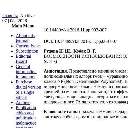
Главная
Archive
07 | 08 | 2026
Main Menu
10.14489/vkit.2016.11.pp.003-007
About this
journal
DOI: 10.14489/vkit.2016.11.pp.003-007
Current Issue
Subscription
Рудова И. Ш., Кобак В. Г.
Editorial
ВОЗМОЖНОСТИ ИСПОЛЬЗОВАНИЯ ЭЛ
Board
(c. 3-7)
General
Аннотация.
Представлено влияние числа 
information
полиномиальных алгоритмов – муравьино
for authors
класса NP (Non-Deterministic Polynomial
Purchase
поддерживающая баланс между использов
digital version
средней размерности. Показано, что эффе
of a single
следующая модификация алгоритма: в каче
article
предложенного ГА является то, что задача
Archive
Publication
Ключевые слова:
задача коммивояжера; г
ethics and
элитная особь; феромон; природные вычис
publication
malpractice