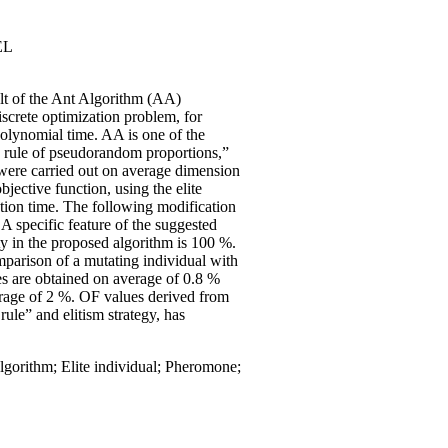
EL
ult of the Ant Algorithm (AA)
crete optimization problem, for
polynomial time. AA is one of the
e rule of pseudorandom proportions,”
were carried out on average dimension
bjective function, using the elite
cution time. The following modification
 A specific feature of the suggested
ty in the proposed algorithm is 100 %.
parison of a mutating individual with
es are obtained on average of 0.8 %
erage of 2 %. OF values derived from
ule” and elitism strategy, has
gorithm; Elite individual; Pheromone;