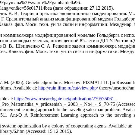
2Fpaymana%2Fswarm%2Fgambardella96-
lang=en&c=56e017114bea (дата обращения: 27.12.2015).
ейчик В. В. Теория и практика эволюционного моделирования. М
 А. Г. Сравнительный анализ модифицированной модели Гольдбер
Кавказ. фил. Моск. техн. ун-та связи и информатики: Междунар. 
дачи коммивояжера модифицированной моделью Гольдберга с исп
нтов и молодых ученых, посвященной 85-летию ДГТУ. Ростов н/Д:
отов В. В., Швидченко С. А. Решение задачи коммивояжера модиф
ев.-Кавказ. фил. Моск. техн. ун-та связи и информатики: Междун
 V. M. (2006). Genetic algorithms. Moscow: FIZMATLIT. [in Russian 
ithms. Available at:
http://rain.ifmo.ru/cat/view.php/
theory/unsorted/an
able at:
https://www.researchgate.net/publication/279535061_
ro_Matematika_v_prilozeniah_-_2003_-_No4_-_S_70-75 (Accessed: 2
forcement learning approach to the traveling salesman problem. Availab
511_Ant-Q_A_Reinforcement_Learning_approach_to_the_traveling_s
system: optimization by a colony of cooperating agents. Available at:
library/6.htm (Accessed: 15.12.2015).