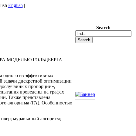
English
|
Search
А МОДЕЛЬЮ ГОЛЬДБЕРГА
ты одного из эффективных
й задачи дискретной оптимизации
евдослучайных пропорций»,
пытания проведены на графах
ции. Также представлена
кого алгоритма (ГА). Особенностью
.
¬совер; муравьиный алгоритм;