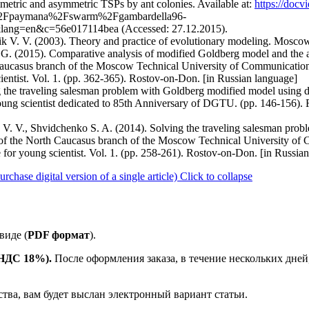
etric and asymmetric TSPs by ant colonies. Available at:
https://docv
2Fpaymana%2Fswarm%2Fgambardella96-
lang=en&c=56e017114bea (Accessed: 27.12.2015).
hik V. V. (2003). Theory and practice of evolutionary modeling. Mos
G. (2015). Comparative analysis of modified Goldberg model and the an
aucasus branch of the Moscow Technical University of Communications 
cientist. Vol. 1. (pp. 362-365). Rostov-on-Don. [in Russian language]
 the traveling salesman problem with Goldberg modified model using di
 young scientist dedicated to 85th Anniversary of DGTU. (pp. 146-156
 V. V., Shvidchenko S. A. (2014). Solving the traveling salesman pro
s of the North Caucasus branch of the Moscow Technical University of
ce for young scientist. Vol. 1. (pp. 258-261). Rostov-on-Don. [in Russia
ase digital version of a single article)
Click to collapse
виде (
PDF формат
).
е НДС 18%).
После оформления заказа, в течение нескольких дней
ства, вам будет выслан электронный вариант статьи.