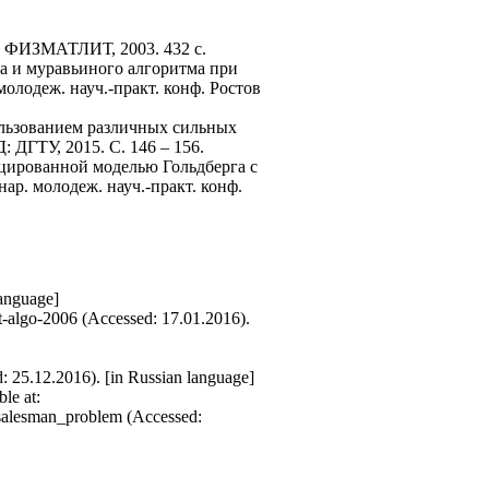
.: ФИЗМАТЛИТ, 2003. 432 с.
га и муравьиного алгоритма при
молодеж. науч.-практ. конф. Ростов
ользованием различных сильных
 ДГТУ, 2015. С. 146 – 156.
ицированной моделью Гольдберга с
ар. молодеж. науч.-практ. конф.
language]
t-algo-2006 (Accessed: 17.01.2016).
5.12.2016). [in Russian language]
le at:
alesman_problem (Accessed: