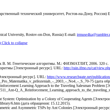
рственный технический университет, Ростов-на-Дону, Россия) E
ical University, Rostov-on-Don, Russia) E-mail:
irmuse4ka@rambler.
)
Click to collapse
чик В. М. Генетические алгоритмы. М.: ФИЗМАТЛИТ, 2006. 320 с.
горитмы [Электронный ресурс]. URL:
http://rain.ifmo.ru/cat/view.ph
Электронный ресурс]. URL:
https://www.researchgate.net/publicati
Pro_Matematika_v_prilozeniah_-_2003_-_No4_-_S_70-75 (дата обр
einforcement Learning Approach to the Traveling Salesman Problem
511_Ant-Q_A_Reinforcement_Learning_approach_to_the_traveling_s
Ant System: Optimization by a Colony of Cooperating Agents [Элект
library/6.htm (дата обращения: 15.12.2015).
ymmetric and Asymmetric TSPs by Ant Colonies [Электронный ресур