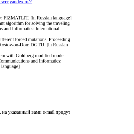
iewer.yandex.ru/?
cow: FIZMATLIT. [in Russian language]
t algorithm for solving the traveling
and Informatics: International
fferent forced mutations. Proceeding
). Rostov-on-Don: DGTU. [in Russian
blem with Goldberg modified model
 Communications and Informatics:
n language]
, на указанный вами e-mail придут