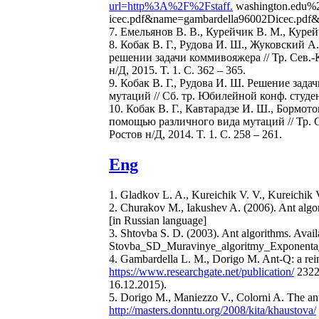
url=http%3A%2F%2Fstaff.
washington.edu%
icec.pdf&name=gambardella96002Dicec.pdf&
7. Емельянов В. В., Курейчик В. М., Кур
8. Кобак В. Г., Рудова И. Ш., Жуковский
решении задачи коммивояжера // Тр. Сев.-
н/Д, 2015. T. 1. С. 362 – 365.
9. Кобак В. Г., Рудова И. Ш. Решение за
мутаций // Сб. тр. Юбилейной конф. студе
10. Кобак В. Г., Кавтарадзе И. Ш., Борм
помощью различного вида мутаций // Тр. С
Ростов н/Д, 2014. T. 1. С. 258 – 261.
Eng
1. Gladkov L. A., Kureichik V. V., Kureichik
2. Churakov M., Iakushev A. (2006). Ant algor
[in Russian language]
3. Shtovba S. D. (2003). Ant algorithms. Avail
Stovba_SD_Muravinye_algoritmy_Exponenta_P
4. Gambardella L. M., Dorigo M. Ant-Q: a rein
https://www.researchgate.net/publication/
2322
16.12.2015).
5. Dorigo M., Maniezzo V., Colorni A. The ant 
http://masters.donntu.org/2008/kita/khaustova/