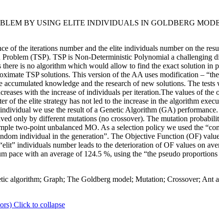
BLEM BY USING ELITE INDIVIDUALS IN GOLDBERG MOD
nce of the iterations number and the elite individuals number on the res
 Problem (TSP). TSP is Non-Deterministic Polynomial a challenging dis
 there is no algorithm which would allow to find the exact solution in 
roximate TSP solutions. This version of the AA uses modification – “th
e accumulated knowledge and the research of new solutions. The tests 
creases with the increase of individuals per iteration.The values of the o
er of the elite strategy has not led to the increase in the algorithm exe
e” individual we use the result of a Genetic Algorithm (GA) performance.
lved only by different mutations (no crossover). The mutation probabili
mple two-point unbalanced MO. As a selection policy we used the “com
random individual in the generation”. The Objective Function (OF) valu
elit” individuals number leads to the deterioration of OF values on av
um pace with an average of 124.5 %, using the “the pseudo proportions r
ic algorithm; Graph; The Goldberg model; Mutation; Crossover; Ant al
ors)
Click to collapse