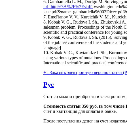
6. Gambardella L. M., Dorigo M. Solving symm
url=http%3A%2F%2Fstaff.
washington.edu%
icec.pdf&name=gambardella96002Dicec.pdf&
7. Emel'ianov V. V., Kureichik V. M., Kureic
8. Kobak V. G., Rudova I. Sh., Zhukovskii A. 
salesman problem. Proceedings of the North C
scientific and practical conference for young s
9. Kobak V. G., Rudova I. Sh. (2015). Solving
of the jubilee conference of the students and
language]
10. Kobak V. G., Kavtaradze I. Sh., Bormotov
using various types of mutations. Proceeding
International scientific and practical conferen
+
-
Заказать электронную версию статьи (Purch
Рус
Статью можно приобрести в электронном 
Стоимость статьи 350 руб. (в том числ
счет и квитанция для оплаты в банке.
После поступления денег на счет издатель