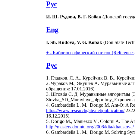
Рус
И. Ш. Рудова, В. Г. Кобак
(Донской госуда
Eng
I. Sh. Rudova, V. G. Kobak
(Don State Techn
+
-
Библиографический список (References
Рус
1. Гладков, Л. А., Курейчик В. В., Курей
2. Чураков М., Якушев А. Муравьиные ал
обращения: 17.01.2016).
3. Штовба С. Д. Муравьиные алгоритмы [
Stovba_SD_Muravinye_algoritmy_Exponenta_
4. Gambardella L. M., Dorigo M. Ant-Q: A R
https://www.researchgate.net/publication/
2322
16.12.2015).
5. Dorigo M., Maniezzo V., Colorni A. The 
http://masters.donntu.org/2008/kita/khaustova/
6. Gambardella L. M., Dorigo M. Solving S