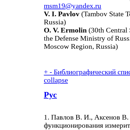
msm19@yandex.ru
V. I. Pavlov
(Tambov State Te
Russia)
O. V. Ermolin
(30th Central S
the Defense Ministry of Russ
Moscow Region, Russia)
+
-
Библиографический спис
collapse
Рус
1. Павлов В. И., Аксенов В.
функционирования измерите