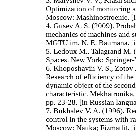
3. Malyshev V. V., Krasil'shc
Optimization of monitoring an
Moscow: Mashinostroenie. [i
4. Gusev A. S. (2009). Probab
mechanics of machines and st
MGTU im. N. E. Baumana. [i
5. Ledoux M., Talagrand M. 
Spaces. New York: Springer-
6. Khoposhavin V. S., Zotov A
Research of efficiency of the
dynamic object of the second 
characteristic. Mekhatronika, 
pp. 23-28. [in Russian langu
7. Bukhalev V. A. (1996). Re
control in the systems with r
Moscow: Nauka; Fizmatlit. [