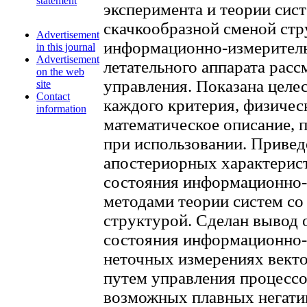
statement
эксперимента и теории сис
скачкообразной сменой стр
Advertisement
информационно-измеритель
in this journal
Advertisement
летательного аппарата рас
on the web
управления. Показана целе
site
Contact
каждого критерия, физичес
information
математическое описание, 
при использовании. Привед
апостериорных характерис
состояния информационно-
методами теории систем со
структурой. Сделан вывод 
состояния информационно-
неточных измерениях векто
путем управления процессо
возможных плавных негати