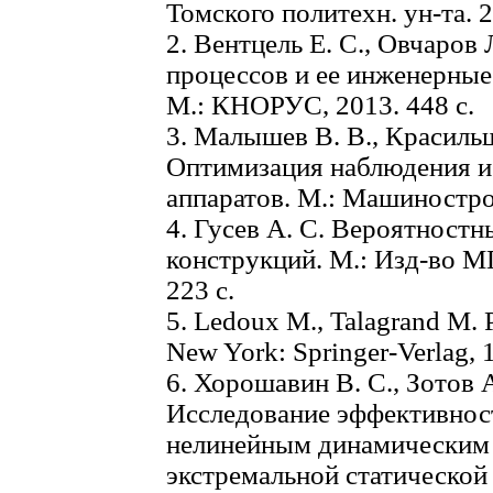
Томского политехн. ун-та. 2
2. Вентцель Е. С., Овчаров
процессов и ее инженерные
М.: КНОРУС, 2013. 448 с.
3. Малышев В. В., Красильщ
Оптимизация наблюдения и
аппаратов. М.: Машинострое
4. Гусев А. С. Вероятност
конструкций. М.: Изд-во МГ
223 с.
5. Ledoux M., Talagrand M. 
New York: Springer-Verlag, 
6. Хоpошавин В. С., Зотов 
Исследование эффективнос
нелинейным динамическим 
экстремальной статической 