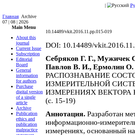
|
Ру
Главная
Archive
07 | 08 | 2026
Main Menu
10.14489/vkit.2016.11.pp.015-019
About this
journal
DOI: 10.14489/vkit.2016.11
Current Issue
Subscription
Себряков Г. Г., Мужичек 
Editorial
Board
Павлов В. И., Ермолин О.
General
РАСПОЗНАВАНИЕ СОСТ
information
for authors
ИЗМЕРИТЕЛЬНОЙ СИСТ
Purchase
ИЗМЕРЕНИЯХ ВЕКТОРА 
digital version
of a single
(c. 15-19)
article
Archive
Аннотация.
Разработан ме
Publication
ethics and
информационно-измеритель
publication
измерениях, основанный на
malpractice