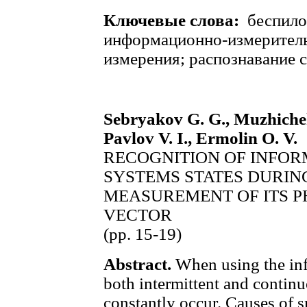
Ключевые слова:
беспило
информационно-измеритель
измерения; распознавание 
Sebryakov G. G., Muzhichek
Pavlov V. I., Ermolin O. V.
RECOGNITION OF INFO
SYSTEMS STATES DURIN
MEASUREMENT OF ITS P
VECTOR
(pp. 15-19)
Abstract.
When using the in
both intermittent and contin
constantly occur. Causes of 