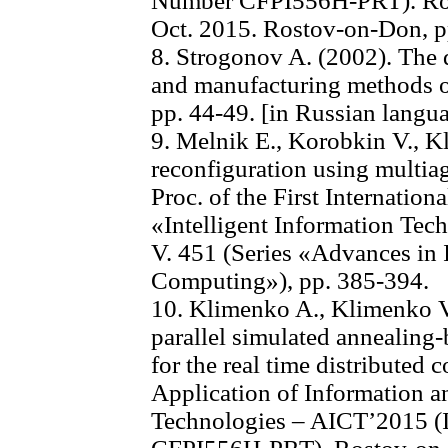
Number CFPI556H-PRT). Ros
Oct. 2015. Rostov-on-Don, p
8. Strogonov A. (2002). The d
and manufacturing methods of
pp. 44-49. [in Russian langu
9. Melnik E., Korobkin V., 
reconfiguration using multiag
Proc. of the First Internation
«Intelligent Information Tech
V. 451 (Series «Advances in 
Computing»), pp. 385-394.
10. Klimenko A., Klimenko V
parallel simulated annealing
for the real time distributed 
Application of Information
Technologies – AICT’2015 