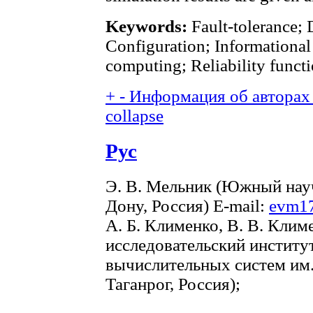
Keywords:
Fault-tolerance; 
Configuration; Informational
computing; Reliability functi
+
-
Информация об авторах 
collapse
Рус
Э. В. Мельник (Южный нау
Дону, Россия) E-mail:
evm17
А. Б. Клименко, В. В. Клим
исследовательский инстит
вычислительных систем им.
Таганрог, Россия);