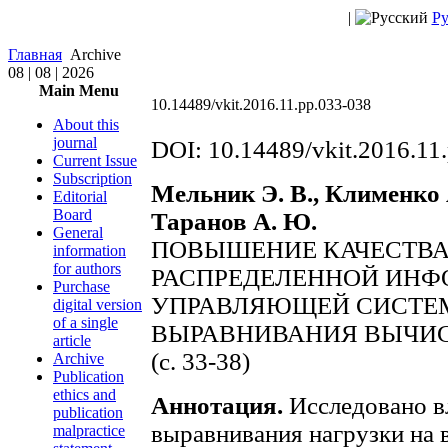
|
Ру
Главная
Archive
08 | 08 | 2026
Main Menu
10.14489/vkit.2016.11.pp.033-038
About this
journal
DOI: 10.14489/vkit.2016.11
Current Issue
Subscription
Мельник Э. В., Клименко А
Editorial
Board
Таранов А. Ю.
General
ПОВЫШЕНИЕ КАЧЕСТВА
information
for authors
РАСПРЕДЕЛЕННОЙ ИНФ
Purchase
УПРАВЛЯЮЩЕЙ СИСТЕ
digital version
of a single
ВЫРАВНИВАНИЯ ВЫЧИС
article
(c. 33-38)
Archive
Publication
ethics and
Аннотация.
Исследовано в
publication
выравнивания нагрузки на 
malpractice