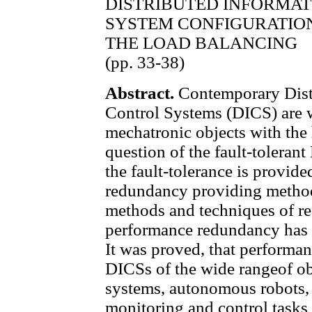
DISTRIBUTED INFORMA
SYSTEM CONFIGURATION
THE LOAD BALANCING
(pp. 33-38)
Abstract.
Contemporary Distr
Control Systems (DICS) are w
mechatronic objects with the h
question of the fault-tolerant
the fault-tolerance is provide
redundancy providing method 
methods and techniques of r
performance redundancy has 
It was proved, that performan
DICSs of the wide rangeof obj
systems, autonomous robots, et
monitoring and control tasks 