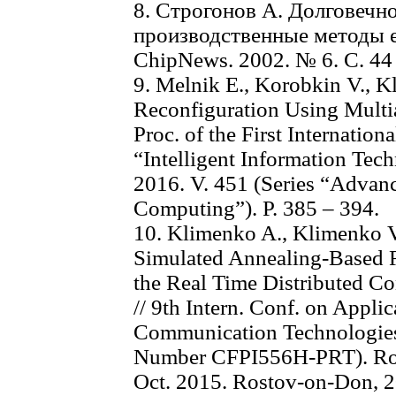
8. Строгонов А. Долговечн
производственные методы е
ChipNews. 2002. № 6. С. 44 
9. Melnik E., Korobkin V., 
Reconfiguration Using Multia
Proc. of the First Internation
“Intelligent Information Tech
2016. V. 451 (Series “Advanc
Computing”). P. 385 – 394.
10. Klimenko A., Klimenko V.
Simulated Annealing-Based R
the Real Time Distributed Co
// 9th Intern. Conf. on Appli
Communication Technologie
Number CFPI556H-PRT). Ros
Oct. 2015. Rostov-on-Don, 2