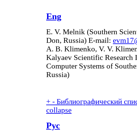
Eng
E. V. Melnik (Southern Scien
Don, Russia) E-mail:
evm17@
A. B. Klimenko, V. V. Klimen
Kalyaev Scientific Research I
Computer Systems of Souther
Russia)
+
-
Библиографический спис
collapse
Рус