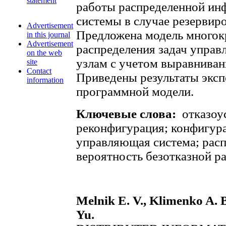
statement
работы распределенной и
системы в случае резервир
Advertisement
Предложена модель многок
in this journal
Advertisement
распределения задач управ
on the web
узлам с учетом выравниван
site
Contact
Приведены результаты эксп
information
программной модели.
Ключевые слова:
отказоу
реконфигурация; конфигур
управляющая система; рас
вероятность безотказной р
Melnik E. V., Klimenko A. B
Yu.