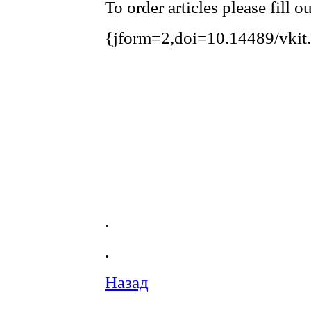
To order articles please fill 
{jform=2,doi=10.14489/vkit
.
.
Назад