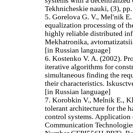
systems with a decentralized 
Tekhnicheskie nauki, (3), pp
5. Gorelova G. V., Mel'nik E. 
equalization processing of th
highly reliable distributed 
Mekhatronika, avtomatizatsiia
[in Russian language]
6. Kostenko V. A. (2002). Pr
iterative algorithms for cons
simultaneous finding the req
their characteristics. Iskusctv
[in Russian language]
7. Korobkin V., Melnik E., K
tolerant architecture for the
control systems. Application
Communication Technologie