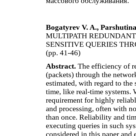
массового обслуживания.
Bogatyrev V. A., Parshutina
MULTIPATH REDUNDANT 
SENSITIVE QUERIES TH
(pp. 41-46)
Abstract.
The efficiency of r
(packets) through the networ
estimated, with regard to the
time, like real-time systems. W
requirement for highly reliab
and processing, often with n
than once. Reliability and ti
executing queries in such syst
considered in this paper and 