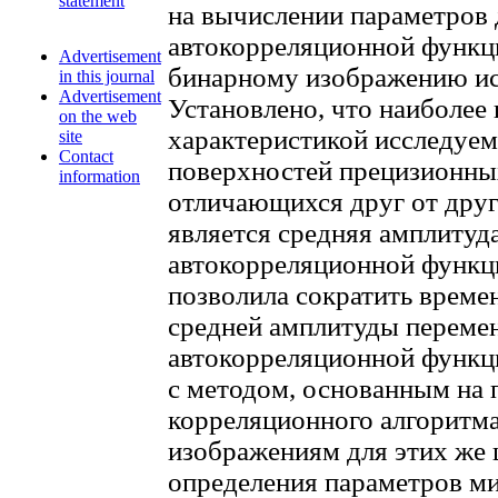
statement
на вычислении параметров
автокорреляционной функц
Advertisement
бинарному изображению ис
in this journal
Advertisement
Установлено, что наиболее
on the web
характеристикой исследуе
site
Contact
поверхностей прецизионных
information
отличающихся друг от друг
является средняя амплиту
автокорреляционной функц
позволила сократить времен
средней амплитуды переме
автокорреляционной функци
с методом, основанным на 
корреляционного алгоритм
изображениям для этих же 
определения параметров м