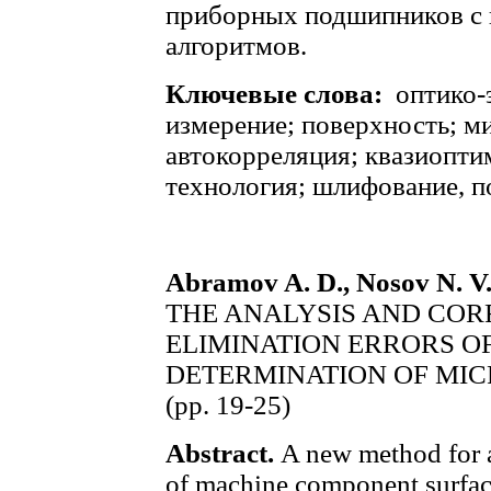
приборных подшипников с
алгоритмов.
Ключевые слова:
оптико-
измерение; поверхность; м
автокорреляция; квазиопти
технология; шлифование, п
Abramov A. D., Nosov N. V
THE ANALYSIS AND COR
ELIMINATION ERRORS O
DETERMINATION OF MI
(pp. 19-25)
Abstract.
A new method for a
of machine component surface