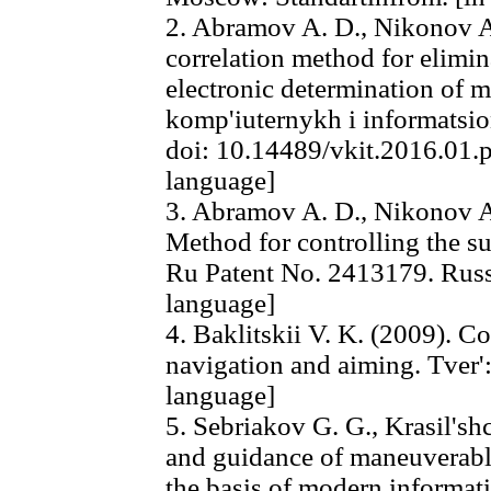
2. Abramov A. D., Nikonov A.
correlation method for elimin
electronic determination of m
komp'iuternykh i informatsio
doi: 10.14489/vkit.2016.01.
language]
3. Abramov A. D., Nikonov A.
Method for controlling the su
Ru Patent No. 2413179. Russ
language]
4. Baklitskii V. K. (2009). C
navigation and aiming. Tver'
language]
5. Sebriakov G. G., Krasil's
and guidance of maneuverabl
the basis of modern informa