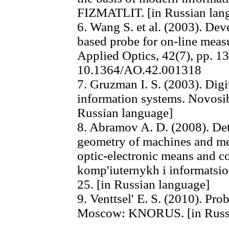
FIZMATLIT. [in Russian lan
6. Wang S. et al. (2003). Dev
based probe for on-line meas
Applied Optics, 42(7), pp. 1
10.1364/AO.42.001318
7. Gruzman I. S. (2003). Digi
information systems. Novosib
Russian language]
8. Abramov A. D. (2008). Det
geometry of machines and me
optic-electronic means and c
komp'iuternykh i informatsio
25. [in Russian language]
9. Venttsel' E. S. (2010). Pro
Moscow: KNORUS. [in Russi