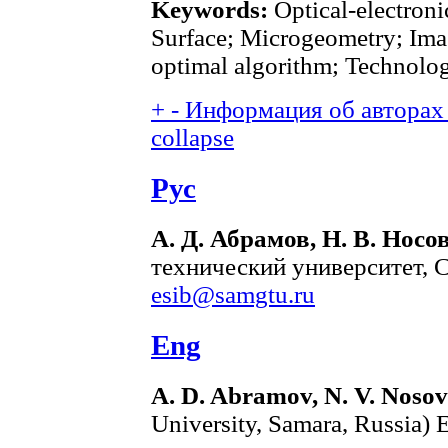
Keywords:
Optical-electron
Surface; Microgeometry; Ima
optimal algorithm; Technolog
+
-
Информация об авторах 
collapse
Рус
А. Д. Абрамов, Н. В. Носо
технический университет, С
esib@samgtu.ru
Eng
A. D. Abramov, N. V. Nosov
University, Samara, Russia) 