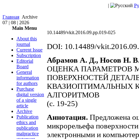
|
Ру
Главная
Archive
07 | 08 | 2026
Main Menu
10.14489/vkit.2016.09.pp.019-025
About this
journal
DOI: 10.14489/vkit.2016.09
Current Issue
Subscription
Абрамов А. Д., Носов Н. В
Editorial
Board
ОЦЕНКА ПАРАМЕТРОВ 
General
ПОВЕРХНОСТЕЙ ДЕТАЛ
information
for authors
КВАЗИОПТИМАЛЬНЫХ 
Purchase
АЛГОРИТМОВ
digital version
of a single
(c. 19-25)
article
Archive
Аннотация.
Предложена оц
Publication
ethics and
микрорельефа поверхности
publication
электронными и компьютер
malpractice