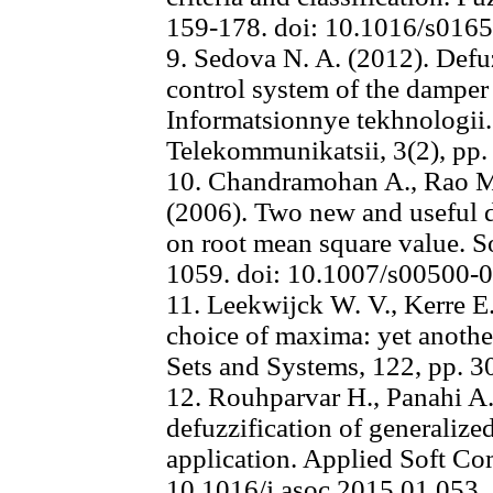
159-178. doi: 10.1016/s016
9. Sedova N. A. (2012). Defu
control system of the damper 
Informatsionnye tekhnologii.
Telekommunikatsii, 3(2), pp.
10. Chandramohan A., Rao M
(2006). Two new and useful 
on root mean square value. S
1059. doi: 10.1007/s00500-
11. Leekwijck W. V., Kerre E
choice of maxima: yet anothe
Sets and Systems, 122, pp. 3
12. Rouhparvar H., Panahi A.
defuzzification of generalize
application. Applied Soft Co
10.1016/j.asoc.2015.01.053