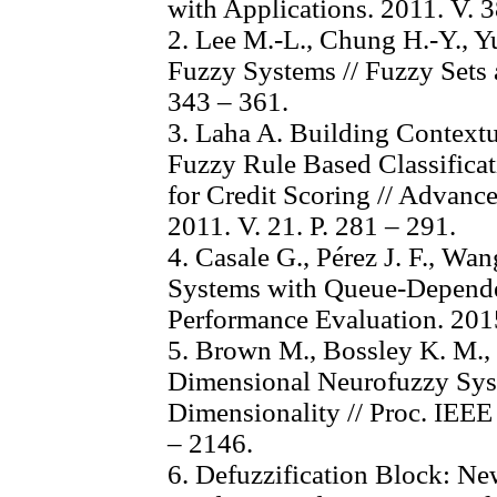
with Applications. 2011. V. 3
2. Lee M.-L., Chung H.-Y., Y
Fuzzy Systems // Fuzzy Sets 
343 – 361.
3. Laha A. Building Contextua
Fuzzy Rule Based Classifica
for Credit Scoring // Advanc
2011. V. 21. Р. 281 – 291.
4. Casale G., Pérez J. F., 
Systems with Queue-Dependen
Performance Evaluation. 2015.
5. Brown M., Bossley K. M., M
Dimensional Neurofuzzy Sys
Dimensionality // Proc. IEEE 
– 2146.
6. Defuzzification Block: Ne