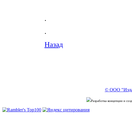
.
.
Назад
© ООО "Изда
Разработка концепции и со