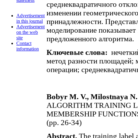
statement
среднеквадратичного откло
изменении геометрическог
Advertisement
принадлежности. Представ
in this journal
Advertisement
моделирование показывает
on the web
предложенного алгоритма.
site
Contact
information
Ключевые слова:
нечетки
метод разности площадей; 
операции; среднеквадратич
Bobyr M. V., Milostnaya N.
ALGORITHM TRAINING L
MEMBERSHIP FUNCTION
(pp. 26-34)
Abstract.
The training label