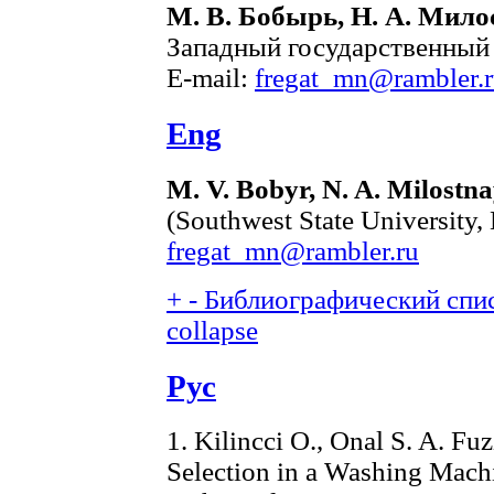
М. В. Бобырь, Н. А. Мило
Западный государственный 
E-mail:
fregat_mn@rambler.
Eng
M. V. Bobyr, N. A. Milostn
(Southwest State University,
fregat_mn@rambler.ru
+
-
Библиографический спис
collapse
Рус
1. Kilincci O., Onal S. A. F
Selection in a Washing Mach