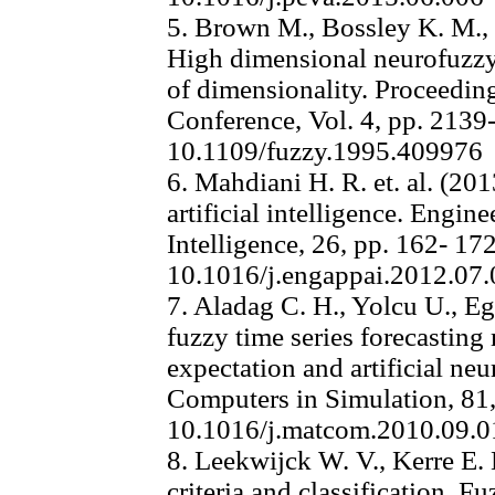
5. Brown M., Bossley K. M., M
High dimensional neurofuzzy
of dimensionality. Proceedin
Conference, Vol. 4, pp. 2139
10.1109/fuzzy.1995.409976
6. Mahdiani H. R. et. al. (20
artificial intelligence. Engine
Intelligence, 26, pp. 162- 172
10.1016/j.engappai.2012.07
7. Aladag C. H., Yolcu U., Eg
fuzzy time series forecastin
expectation and artificial ne
Computers in Simulation, 81,
10.1016/j.matcom.2010.09.0
8. Leekwijck W. V., Kerre E. 
criteria and classification. F