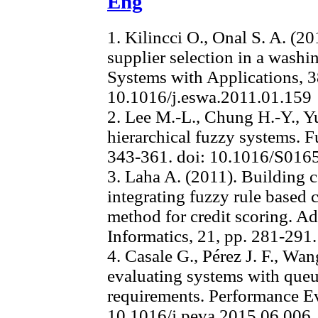
Eng
1. Kilincci O., Onal S. A. (
supplier selection in a wash
Systems with Applications, 3
10.1016/j.eswa.2011.01.159
2. Lee M.-L., Chung H.-Y., Y
hierarchical fuzzy systems. 
343-361. doi: 10.1016/S016
3. Laha A. (2011). Building c
integrating fuzzy rule based 
method for credit scoring. 
Informatics, 21, pp. 281-291
4. Casale G., Pérez J. F., 
evaluating systems with que
requirements. Performance Ev
10.1016/j.peva.2015.06.006