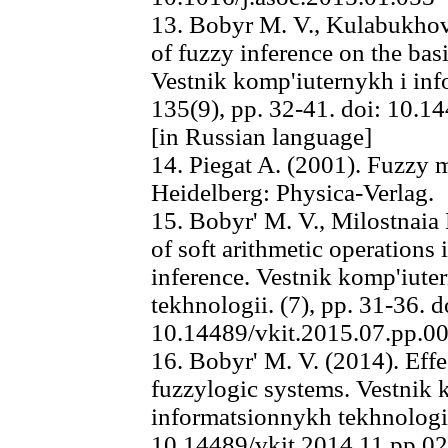
13. Bobyr M. V., Kulabukhov 
of fuzzy inference on the basis
Vestnik komp'iuternykh i inf
135(9), pp. 32-41. doi: 10.1
[in Russian language]
14. Piegat A. (2001). Fuzzy 
Heidelberg: Physica-Verlag.
15. Bobyr' M. V., Milostnaia 
of soft arithmetic operations 
inference. Vestnik komp'iute
tekhnologii. (7), pp. 31-36. d
10.14489/vkit.2015.07.pp.00
16. Bobyr' M. V. (2014). Effe
fuzzylogic systems. Vestnik 
informatsionnykh tekhnologii,
10.14489/vkit.2014.11.pp.02