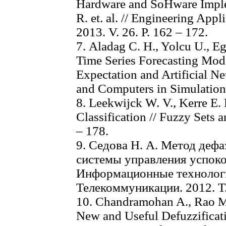
Hardware and SoHware Imple
R. et. al. // Engineering Appli
2013. V. 26. Р. 162 – 172.
7. Aladag C. H., Yolcu U., E
Time Series Forecasting Mod
Expectation and Artificial N
and Computers in Simulation.
8. Leekwijck W. V., Kerre E. 
Classification // Fuzzy Sets 
– 178.
9. Седова Н. А. Метод деф
системы управления успокои
Информационные технологи
Телекоммуникации. 2012. Т. 
10. Chandramohan A., Rao M
New and Useful Defuzzifica