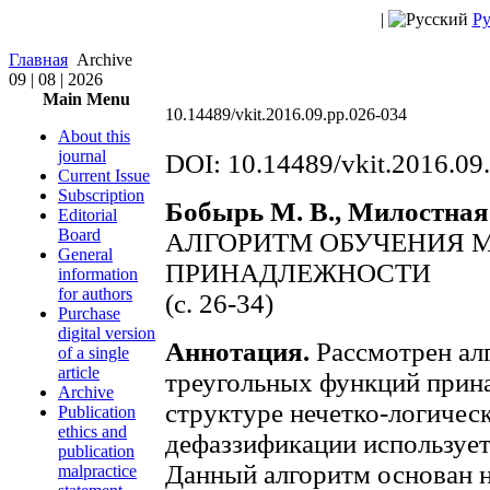
|
Ру
Главная
Archive
09 | 08 | 2026
Main Menu
10.14489/vkit.2016.09.pp.026-034
About this
journal
DOI: 10.14489/vkit.2016.09
Current Issue
Subscription
Бобырь М. В., Милостная 
Editorial
Board
АЛГОРИТМ ОБУЧЕНИЯ 
General
ПРИНАДЛЕЖНОСТИ
information
for authors
(c. 26-34)
Purchase
digital version
Аннотация.
Рассмотрен ал
of a single
article
треугольных функций прин
Archive
структуре нечетко-логичес
Publication
ethics and
дефаззификации использует
publication
Данный алгоритм основан н
malpractice