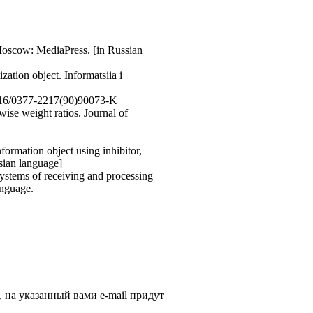
 Moscow: MediaPress. [in Russian
zation object. Informatsiia i
0.1016/0377-2217(90)90073-K
wise weight ratios. Journal of
formation object using inhibitor,
ssian language]
ystems of receiving and processing
anguage.
, на указанный вами e-mail придут