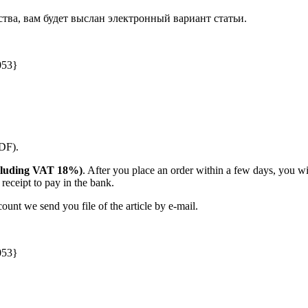
ства, вам будет выслан электронный вариант статьи.
053}
PDF).
(including VAT 18%)
. After you place an order within a few days, you w
receipt to pay in the bank.
unt we send you file of the article by e-mail.
053}