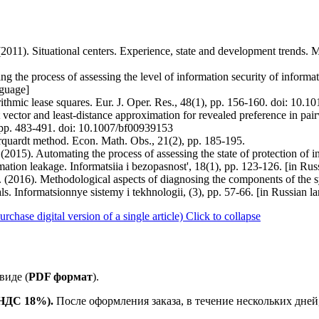
(2011). Situational centers. Experience, state and development trends.
g the process of assessing the level of information security of informati
nguage]
rithmic lease squares. Eur. J. Oper. Res., 48(1), pp. 156-160. doi: 1
vector and least-distance approximation for revealed preference in pair
 pp. 483-491. doi: 10.1007/bf00939153
arquardt method. Econ. Math. Obs., 21(2), pp. 185-195.
2015). Automating the process of assessing the state of protection of in
rmation leakage. Informatsiia i bezopasnost', 18(1), pp. 123-126. [in Ru
. (2016). Methodological aspects of diagnosing the components of the s
als. Informatsionnye sistemy i tekhnologii, (3), pp. 57-66. [in Russian l
ase digital version of a single article)
Click to collapse
виде (
PDF формат
).
е НДС 18%).
После оформления заказа, в течение нескольких дней