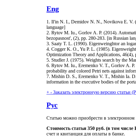
Eng
1. Il'in N. I., Demidov N. N., Novikova E. V. 
language]
2. Rytov M. Iu., Gorlov A. P. (2014). Automatin
bezopasnost', (2), pp. 280-283. [in Russian la
3. Saaty T. L. (1990). Eigenweinghtor an loga
4. Cogger K. O., Yu P. L. (1985). Eigenweight 
Optimization Theory and Applications, 46(4),
5. Studler J. (1975). Weights search by the M
6. Rytov M. Iu., Eremenko V. T., Gorlov A. P. (
probability and colored Petri nets against info
7. Mishin D. S., Eremenko V. T., Mishin Ia. D
information in the executive bodies of the port
+
-
Заказать электронную версию статьи (Purch
Рус
Статью можно приобрести в электронном 
Стоимость статьи 350 руб. (в том числ
счет и квитанция для оплаты в банке.