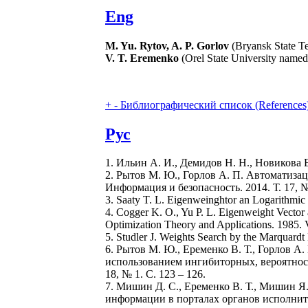
Eng
M. Yu. Rytov, A. P. Gorlov
(Bryansk State Te
V. T. Eremenko
(Orel State University named 
+
-
Библиографический список (References
Рус
1. Ильин А. И., Демидов Н. Н., Новикова 
2. Рытов М. Ю., Горлов А. П. Автоматиза
Информация и безопасность. 2014. Т. 17, № 
3. Saaty T. L. Eigenweinghtor an Logarithmic L
4. Cogger K. O., Yu P. L. Eigenweight Vector 
Optimization Theory and Applications. 1985. V
5. Studler J. Weights Search by the Marquardt
6. Рытов М. Ю., Еременко В. Т., Горлов 
использованием ингибиторных, вероятност
18, № 1. С. 123 – 126.
7. Мишин Д. С., Еременко В. Т., Мишин Я
информации в порталах органов исполните