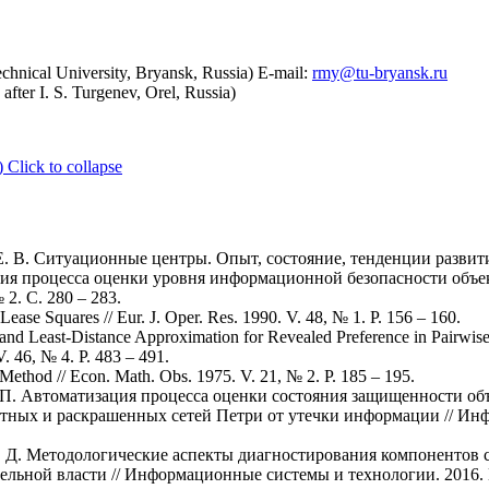
chnical University, Bryansk, Russia) E-mail:
rmy@tu-bryansk.ru
after I. S. Turgenev, Orel, Russia)
)
Click to collapse
Е. В. Ситуационные центры. Опыт, состояние, тенденции развития
ция процесса оценки уровня информационной безопасности объе
2. С. 280 – 283.
ease Squares // Eur. J. Oper. Res. 1990. V. 48, № 1. Р. 156 – 160.
and Least-Distance Approximation for Revealed Preference in Pairwise 
. 46, № 4. Р. 483 – 491.
 Method // Econ. Math. Obs. 1975. V. 21, № 2. P. 185 – 195.
А. П. Автоматизация процесса оценки состояния защищенности о
ных и раскрашенных сетей Петри от утечки информации // Инфо
. Д. Методологические аспекты диагностирования компонентов 
льной власти // Информационные системы и технологии. 2016. №