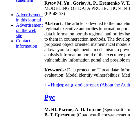
statement
Rytov M. Yu., Gorlov A. P., Eremenko V. T
MODELING OF DATA PROTECTION IN 
(PP. 48-53)
Advertisement
in this journal
Abstract.
The article is devoted to the modelin
Advertisement
regional executive authorities information por
on the web
data information portals regional authorities b
site
to them in counteraction methods. The developed
Contact
proposed object-oriented mathematical model s
information
allows you to implement a mechanism to prevent
analysis information portal of the executive pow
vulnerability information portal and possible m
Keywords:
Data protection; Threat data; Info
evaluation; Model identify vulnerabilities; Met
+
-
Информация об авторах (About the Auth
Рус
М. Ю. Рытов, А. П. Горлов
(Брянский гос
В. Т. Еременко
(Орловский государственны