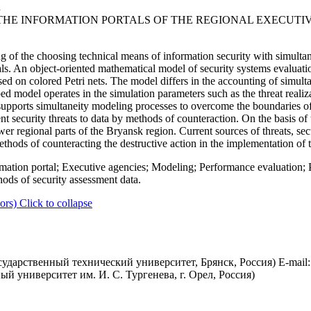
.
THE INFORMATION PORTALS OF THE REGIONAL EXECUTI
g of the choosing technical means of information security with simultane
tals. An object-oriented mathematical model of security systems evaluat
ased on colored Petri nets. The model differs in the accounting of simul
 model operates in the simulation parameters such as the threat realiza
upports simultaneity modeling processes to overcome the boundaries of 
 security threats to data by methods of counteraction. On the basis of 
er regional parts of the Bryansk region. Current sources of threats, secu
ethods of counteracting the destructive action in the implementation of t
rmation portal; Executive agencies; Modeling; Performance evaluation; P
hods of security assessment data.
ors)
Click to collapse
ударственный технический университет, Брянск, Россия) E-mail
й университет им. И. С. Тургенева, г. Орел, Россия)