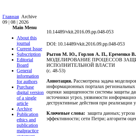
Главная
Archive
09 | 08 | 2026
Main Menu
10.14489/vkit.2016.09.pp.048-053
About this
journal
DOI: 10.14489/vkit.2016.09.pp.048-053
Current Issue
Subscription
Рытов М. Ю., Горлов А. П., Еременко В.
Editorial
МОДЕЛИРОВАНИЕ ПРОЦЕССОВ ЗАЩ
Board
ИСПОЛНИТЕЛЬНОЙ ВЛАСТИ
General
(c. 48-53)
information
Аннотация.
Рассмотрена задача моделиро
for authors
информационных порталах региональных о
Purchase
оценки защищенности системы защиты да
digital version
источники угроз, уязвимости информацио
of a single
деструктивные действия при реализации 
article
Archive
Ключевые слова:
защита данных; угроза
Publication
эффективности; сети Петри; алгоритм оц
ethics and
publication
malpractice