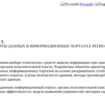
|
Русский
|
 Т.
ИТЫ ДАННЫХ В ИНФОРМАЦИОННЫХ ПОРТАЛАХ РЕГИО
вания выбора технических средств защиты информации при одн
рганов исполнительной власти. Разработана объектно-ориенти
нных информационных порталов на основе раскрашенных сетей
нного портала, угрозы безопасности данным, методы противоде
угроз данным.
 данным; информационный портал; органы исполнительной влас
енки эффективности; модель выявления уязвимостей; методика 