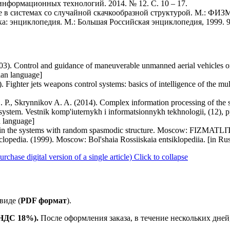
информационных технологий. 2014. № 12. С. 10 – 17.
е в системах со случайной скачкообразной структурой. М.: ФИЗ
ка: энциклопедия. М.: Большая Российская энциклопедия, 1999. 9
03). Control and guidance of maneuverable unmanned aerial vehicles o
an language]
 Fighter jets weapons control systems: basics of intelligence of the mu
 P., Skrynnikov A. A. (2014). Complex information processing of the si
ic system. Vestnik komp'iuternykh i informatsionnykh tekhnologii, (12), p
 language]
 in the systems with random spasmodic structure. Moscow: FIZMATLIT.
yclopedia. (1999). Moscow: Bol'shaia Rossiiskaia entsiklopediia. [in Ru
ase digital version of a single article)
Click to collapse
виде (
PDF формат
).
е НДС 18%).
После оформления заказа, в течение нескольких дней