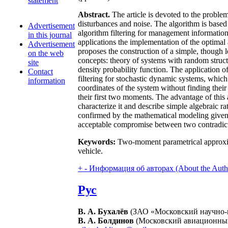
statement
Abstract.
The article is devoted to the problem
disturbances and noise. The algorithm is base
Advertisement
algorithm filtering for management information 
in this journal
applications the implementation of the optima
Advertisement
proposes the construction of a simple, though 
on the web
concepts: theory of systems with random stru
site
density probability function. The application 
Contact
filtering for stochastic dynamic systems, whic
information
coordinates of the system without finding their
their first two moments. The advantage of this 
characterize it and describe simple algebraic r
confirmed by the mathematical modeling given i
acceptable compromise between two contradictor
Keywords:
Two-moment parametrical approxim
vehicle.
+
-
Информация об авторах (About the Auth
Рус
В. А. Бухалёв
(ЗАО «Московский научно-и
В. А. Болдинов
(Московский авиационный 