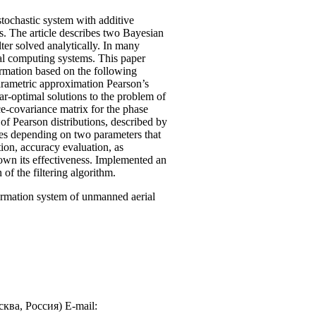
stochastic system with additive
s. The article describes two Bayesian
ter solved analytically. In many
al computing systems. This paper
ormation based on the following
rametric approximation Pearson’s
ar-optimal solutions to the problem of
ce-covariance matrix for the phase
 of Pearson distributions, described by
apes depending on two parameters that
tion, accuracy evaluation, as
own its effectiveness. Implemented an
f the filtering algorithm.
rmation system of unmanned aerial
ва, Россия) E-mail: