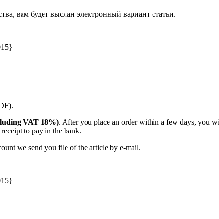
ства, вам будет выслан электронный вариант статьи.
015}
PDF).
(including VAT 18%)
. After you place an order within a few days, you w
receipt to pay in the bank.
unt we send you file of the article by e-mail.
015}