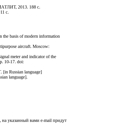
МАТЛИТ, 2013. 188 с.
11 с.
n the basis of modern information
ltipurpose aircraft. Moscow:
gnal meter and indicator of the
p. 10-17. doi:
 [in Russian language]
ssian language].
, на указанный вами e-mail придут