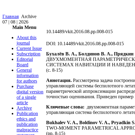
Главная
Archive
07 | 08 | 2026
Main Menu
10.14489/vkit.2016.08.pp.008-015
About this
journal
DOI: 10.14489/vkit.2016.08.pp.008-015
Current Issue
Subscription
Бухалёв В. А., Болдинов В. А., Прядкин
Editorial
ДВУХМОМЕНТНАЯ ПАРАМЕТРИЧЕСК
Board
СИСТЕМАХ НАВИГАЦИИ И НАВЕДЕ
General
(c. 8-15)
information
Аннотация.
Рассмотрена задача построе
for authors
управляющей системы беспилотного летат
Purchase
параметрической аппроксимации распреде
digital version
точностью оценивания. Приведен пример 
of a single
article
Ключевые слова:
двухмоментная парамет
Archive
управляющая система беспилотного летате
Publication
ethics and
Bukhalev V. A., Boldinov V. A., Pryadkin S.
publication
TWO-MOMENT PARAMETRICAL APPROX
malpractice
(pp. 8-15)