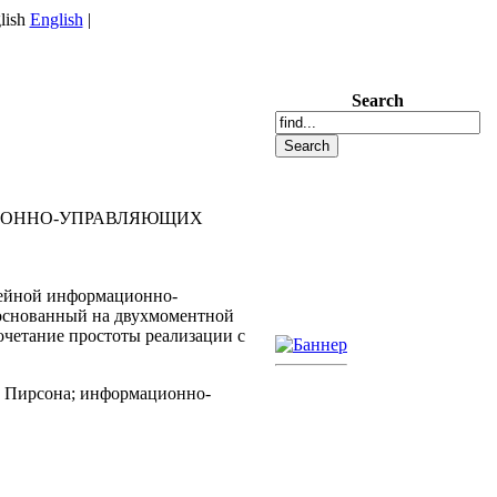
English
|
Search
ИОННО-УПРАВЛЯЮЩИХ
нейной информационно-
 основанный на двухмоментной
очетание простоты реализации с
е Пирсона; информационно-