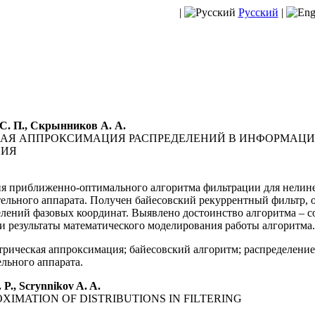
|
Русский
|
 С. П., Скрынников А. А.
АЯ АППРОКСИМАЦИЯ РАСПРЕДЕЛЕНИЙ В ИНФОРМАЦ
НИЯ
ния приближенно-оптимального алгоритма фильтрации для нели
ельного аппарата. Получен байесовский рекуррентный фильтр,
лений фазовых координат. Выявлено достоинство алгоритма – с
и результаты математического моделирования работы алгоритма.
рическая аппроксимация; байесовский алгоритм; распределени
льного аппарата.
 P., Scrynnikov A. A.
IMATION OF DISTRIBUTIONS IN FILTERING