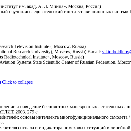
ститут им. акад. А. Л. Минца», Москва, Россия)
ый научно-исследовательский институт авиационных систем» 
earch Television Institute», Moscow, Russia)
ational Research University), Moscow, Russia) E-mail:
viktorboldinov
 Radiotechnical Institute», Moscow, Russia)
f Aviation Systems State Scientific Center of Russian Federation, Mosco
)
Click to collapse
правление и наведение беспилотных маневренных летательных ап
ЛИТ, 2003. 279 с.
ителей: основы интеллекта многофункционального самолета / Л. 
с.
ерителя сигнала и индикатора помеховых ситуаций в линейной с