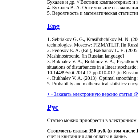
Бухалев и др. // Вестник компьютерных и 
4. Бухалев В. А. Оптимальное сглаживани
5. Вероятность и математическая статисти
Eng
1. Sebriakov G. G., Krasil'shchikov M. N. (20
technologies. Moscow: FIZMATLIT. [in Russi
2. Fedosov E. A. (Ed.), Bakhanov L. E. (2005).
Mashinostroenie. [in Russian language]
3. Bukhalev V. A., Boldinov V. A., Pryadkin S.
situations of disturbances in a linear stochast
10.14489/vkit.2014.12.pp.010-017 [in Russian
4. Bukhalev V. A. (2013). Optimal smoothing
5. Probability and mathematical statistics: enc
+
-
Заказать электронную версию статьи (Purch
Рус
Статью можно приобрести в электронном 
Стоимость статьи 350 руб. (в том числ
счет и квитанция для оплаты в банке.