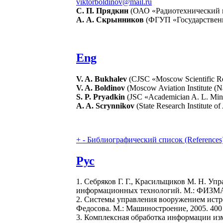
viktorboldinov@mail.ru
С. П. Прядкин
(ОАО «Радиотехнический ин
А. А. Скрынников
(ФГУП «Государственн
Eng
V. A. Bukhalev
(CJSC «Moscow Scientific Res
V. A. Boldinov
(Moscow Aviation Institute (N
S. P. Pryadkin
(JSC «Academician A. L. Mints
A. A. Scrynnikov
(State Research Institute o
+
-
Библиографический список (References
Рус
1. Себряков Г. Г., Красильщиков М. Н. У
информационных технологий. М.: ФИЗМАТ
2. Системы управления вооружением истреб
Федосова. М.: Машиностроение, 2005. 400 
3. Комплексная обработка информации изм