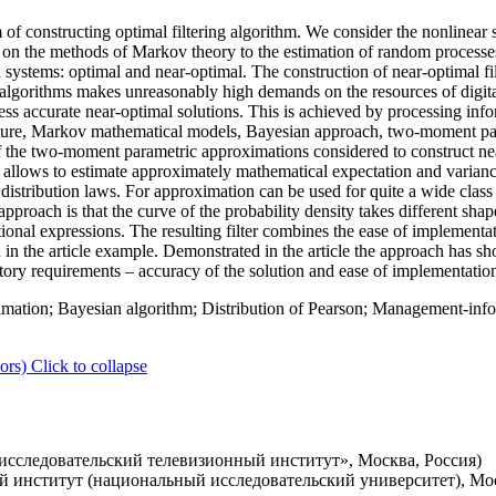
 of constructing optimal filtering algorithm. We consider the nonlinear 
d on the methods of Markov theory to the estimation of random processe
systems: optimal and near-optimal. The construction of near-optimal fil
l algorithms makes unreasonably high demands on the resources of digit
less accurate near-optimal solutions. This is achieved by processing inf
cture, Markov mathematical models, Bayesian approach, two-moment pa
of the two-moment parametric approximations considered to construct ne
h allows to estimate approximately mathematical expectation and varian
 distribution laws. For approximation can be used for quite a wide class
approach is that the curve of the probability density takes different sh
ational expressions. The resulting filter combines the ease of implementa
n the article example. Demonstrated in the article the approach has sh
y requirements – accuracy of the solution and ease of implementation o
ation; Bayesian algorithm; Distribution of Pearson; Management-info
ors)
Click to collapse
сследовательский телевизионный институт», Москва, Россия)
институт (национальный исследовательский университет), Моск