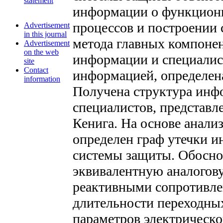
statement
информации о функцион
процессов и построении 
Advertisement
in this journal
метода главных компоне
Advertisement
on the web
информации и специалис
site
Contact
информацией, определена
information
Получена структура инф
специалистов, представл
Кенига. На основе анали
определен граф утечки 
системы защиты. Обоснов
эквивалентную аналогов
реактивными сопротивле
длительности переходны
параметров электрическ