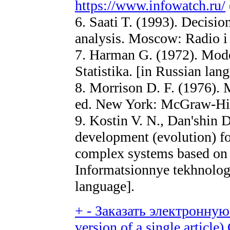
https://www.infowatch.ru/
6. Saati T. (1993). Decisi
analysis. Moscow: Radio i 
7. Harman G. (1972). Mode
Statistika. [in Russian lan
8. Morrison D. F. (1976). M
ed. New York: McGraw-Hil
9. Kostin V. N., Dan'shin 
development (evolution) fo
complex systems based on 
Informatsionnye tekhnologi
language].
+
-
Заказать электронную 
version of a single article)