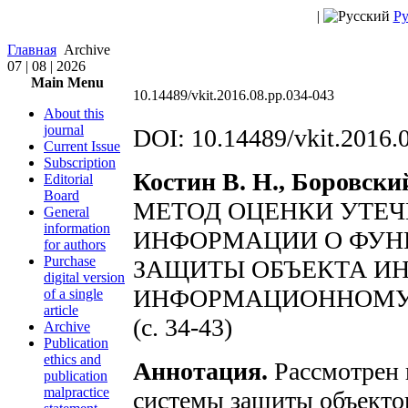
|
Ру
Главная
Archive
07 | 08 | 2026
Main Menu
10.14489/vkit.2016.08.pp.034-043
About this
journal
DOI: 10.14489/vkit.2016.
Current Issue
Subscription
Костин В. Н., Боровский
Editorial
Board
МЕТОД ОЦЕНКИ УТЕ
General
information
ИНФОРМАЦИИ О ФУН
for authors
Purchase
ЗАЩИТЫ ОБЪЕКТА И
digital version
ИНФОРМАЦИОННОМУ
of a single
article
(c. 34-43)
Archive
Publication
ethics and
Аннотация.
Рассмотрен 
publication
malpractice
системы защиты объекто