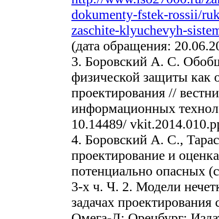
dokumenty-fstek-rossii/ru
zaschite-klyuchevyh-sistem
(дата обращения: 20.06.2
3. Боровский А. С. Обо
физической защиты как о
проектирования // вестн
информационных технологи
10.14489/ vkit.2014.010.p
4. Боровский А. С., Тара
проектирование и оценк
потенциально опасных (с
3-х ч. Ч. 2. Модели нече
задачах проектирования 
Омега-Л; Оренбург: Изда