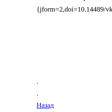
{jform=2,doi=10.14489/vk
.
.
Назад