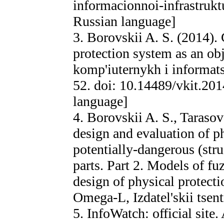
informacionnoi-infrastrukt
Russian language]
3. Borovskii A. S. (2014).
protection system as an ob
komp'iuternykh i informats
52. doi: 10.14489/vkit.20
language]
4. Borovskii A. S., Taraso
design and evaluation of p
potentially-dangerous (stru
parts. Part 2. Models of f
design of physical protec
Omega-L, Izdatel'skii tse
5. InfoWatch: official site. 