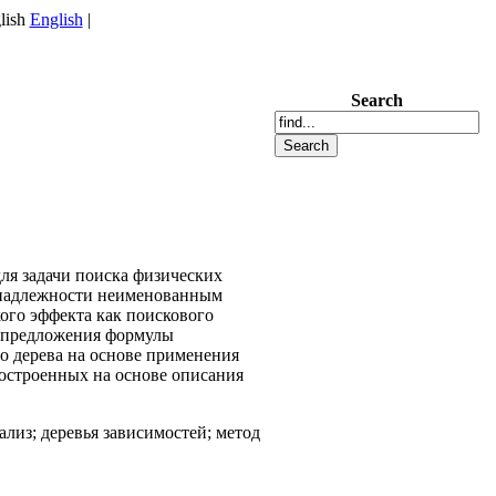
English
|
Search
ля задачи поиска физических
ринадлежности неименованным
ого эффекта как поискового
го предложения формулы
го дерева на основе применения
остроенных на основе описания
ализ; деревья зависимостей; метод