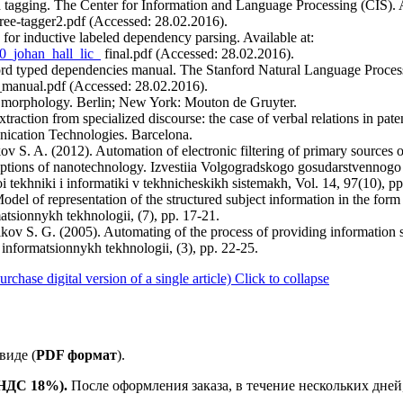
 tagging. The Center for Information and Language Processing (CIS). A
ree-tagger2.pdf (Accessed: 28.02.2016).
e for inductive labeled dependency parsing. Available at:
50_johan_hall_lic_
final.pdf (Accessed: 28.02.2016).
rd typed dependencies manual. The Stanford Natural Language Process
manual.pdf (Accessed: 28.02.2016).
of morphology. Berlin; New York: Mouton de Gruyter.
traction from specialized discourse: the case of verbal relations in pa
ication Technologies. Barcelona.
 S. A. (2012). Automation of electronic filtering of primary sources 
riptions of nanotechnology. Izvestiia Volgogradskogo gosudarstvennogo 
i tekhniki i informatiki v tekhnicheskikh sistemakh, Vol. 14, 97(10), p
 of representation of the structured subject information in the form o
atsionnykh tekhnologii, (7), pp. 17-21.
v S. G. (2005). Automating of the process of providing information su
 informatsionnykh tekhnologii, (3), pp. 22-25.
ase digital version of a single article)
Click to collapse
виде (
PDF формат
).
е НДС 18%).
После оформления заказа, в течение нескольких дней