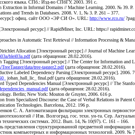
ского языка. СПб.: Изд-во СПбГУ, 2003. 391 с.
n Extraction in Informal Domains // Machine Learning. 2000. № 39. Р.
ations and Trends in Databases. 2008. V. 1, № 3. Р. 261 – 377.
 ресурс]: офиц. сайт ООО «ЭР СИ О». URL:
http://www.rco.ru/
?pag
 [Электронный ресурс] // RapidMiner, Inc. URL: https:// rapidminer.
roaches in Automatic Text Retrieval // Information Processing & Mana
 Dirichlet Allocation [Электронный ресурс] // Journal of Machine Lea
i03a/blei03a.pdf
(дата обращения: 28.02.2016).
h Tagging [Электронный ресурс] // The Center for Information and 
/TreeTagger/data/tree-tagger2.pdf
(дата обращения: 28.02.2016).
r Inductive Labeled Dependency Parsing [Электронный ресурс]. 2006. 
050_
johan_hall_lic_ final.pdf (дата обращения: 28.02.2016).
ord Typed Dependencies Manual [Электронный ресурс] // The Stanfo
e/dependencies_manual.pdf
(дата обращения: 28.02.2016).
hology. Berlin; New York: Mouton de Gruyter, 2006. 616 р.
on from Specialized Discourse: the Case of Verbal Relations in Patent
ication Technologies. Barcelona, 2012. 196 p.
менков С. А. Автоматизация фильтрации электронных первоисто
отехнологий // Изв. Волгоград. гос. техн. ун-та. Сер. Актуал
ехнических системах. 2012. Вып. 14, № 10(97). С. 161 – 166.
ель представления структурированной предметной информации в
Вестник компьютерных и информационных технологий. 2009. № 7. 