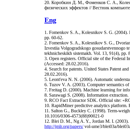
20. Коробкин Д. М., Фоменков С. А., Кол
физических эффектов // Вестник компьюте
Eng
1. Fomenkov S. A., Kolesnikov S. G. (2004). Inf
pp. 60-62.
2. Fomenkov S. A., Kolesnikov S. G., Dvoriank
Izvestiia Volgogradskogo gosudarstvennogo tekh
tekhnicheskikh sistemakh. Vol. 13, 91(4), pp. 
3. Open registers. Official site of the Federal I
(Accessed: 28.02.2016).
4. Search for patents. United States Patent and
28.02.2016).
5. Leont'eva N. N. (2006). Automatic understa
6. Tuzov V. A. (2003). Computer semantics of 
7. Freitag D. (2000). Machine learning for inf
8. Sarawagi S. (2008). Information extraction
9. RCO Fact Extractor SDK. Official site: «
10. RapidMiner predictive analytics platform. 
11. Salton G., Buckley C. (1998). Term-weight
10.1016/0306-4573(88)90021-0
12. Blei D. M., Ng A. Y., Jordan M. I. (2003). 
http://jmlr.org/papers/
vol-ume3/blei03a/blei03a