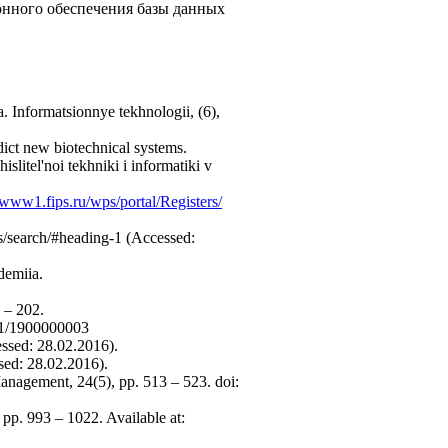
онного обеспечения базы данных
a. Informatsionnye tekhnologii, (6),
ict new biotechnical systems.
litel'noi tekhniki i informatiki v
//www1.fips.ru/wps/portal/Registers/
s/search/#heading-1 (Accessed:
demiia.
 – 202.
561/1900000003
ssed: 28.02.2016).
ssed: 28.02.2016).
anagement, 24(5), pp. 513 – 523. doi:
 pp. 993 – 1022. Available at: