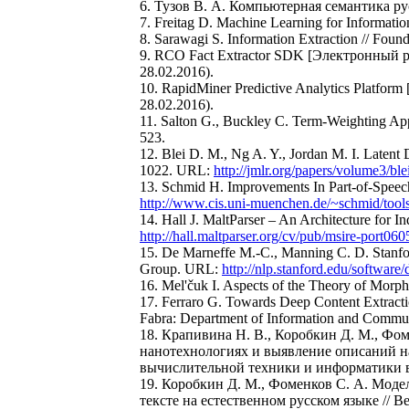
6. Тузов В. А. Компьютерная семантика рус
7. Freitag D. Machine Learning for Informatio
8. Sarawagi S. Information Extraction // Found
9. RCO Fact Extractor SDK [Электронный
28.02.2016).
10. RapidMiner Predictive Analytics Platform
28.02.2016).
11. Salton G., Buckley C. Term-Weighting App
523.
12. Blei D. M., Ng A. Y., Jordan M. I. Latent
1022. URL:
http://jmlr.org/papers/volume3/ble
13. Schmid H. Improvements In Part-of-Speec
http://www.cis.uni-muenchen.de/~schmid/tools
14. Hall J. MaltParser – An Architecture fo
http://hall.maltparser.org/cv/pub/msire-port06
15. De Marneffe М.-С., Manning C. D. Stanf
Group. URL:
http://nlp.stanford.edu/softwar
16. Mel'čuk I. Aspects of the Theory of Morp
17. Ferraro G. Towards Deep Content Extracti
Fabra: Department of Information and Commun
18. Крапивина Н. В., Коробкин Д. М., Фо
нанотехнологиях и выявление описаний нан
вычислительной техники и информатики в т
19. Коробкин Д. М., Фоменков С. А. Мод
тексте на естественном русском языке // 