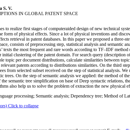
 S. V.
IPTIONS IN GLOBAL PATENT SPACE
 to realize first stages of computeraided design of new technical syst
e form of physical effects. Since a lot of physical inventions and discov
ffects retrieval in patent databases. In this paper we proposed a three-
pace, consists of preprocessing step, statistical analysis and semantic a
ents’ texts the most frequent and rare words according to TF–IDF meth
 initial clustering of the patent domain. For search query (description o
iple topic per document distributions, calculate similarities between topi
f relevant patents according to distributions similarities. On the third ste
ees from selected subset received on the step of statistical analysis. We
tic trees. On the step of semantic analysis we applied: the method of t
the semantic tree simplification on base of Deep syntactic relations, th
ms also help us to solve the problem of extraction the new physical eff
anguage processing; Semantic analysis; Dependency tree; Method of Late
ors)
Click to collapse