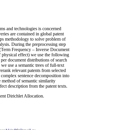
ems and technologies is concerned
eries are contained in global patent
steps methodology to solve problem of
nalysis. During the preprocessing step
od (Term Frequency – Inverse Document
f physical effect) we use the following
c per document distributions of search
p we use a semantic trees of full-text
 rerank relevant patents from selected
he complex sentence decomposition into
e method of semantic similarity
ect description from the patent texts.
nt Dirichlet Allocation.