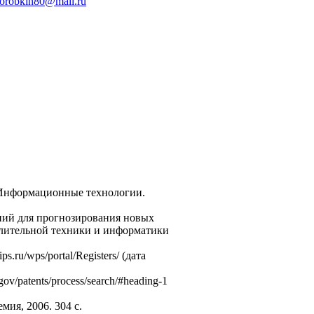
orobkin80@mail.ru
/ Информационные технологии.
аний для прогнозирования новых
ислительной техники и информатики
u/wps/portal/Registers/ (дата
gov/patents/process/search/#heading-1
мия, 2006. 304 с.