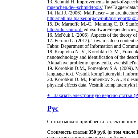
13. Schmid H. Improvements in part-of-speech
muenchen.de/~schmid/tools/
TreeTagger/data/t
14. Hall J. (2006). MaltParser – an architectur
http://hall.maltparser.org/cv/pub/msireport060
15. De Marneffe М.-С., Manning C. D. Stanfo
http://nlp.stanford.
edu/software/dependencies_
16. Mel'čuk I. (2006). Aspects of the theory 
17. Ferraro G. (2012). Towards deep content ex
Fabra: Department of Information and Commun
18. Krapivina N. V., Korobkin D. M., Fomenkov
nanotechnology and identification of the desc
Aktual'nye problemy upravleniia, vychislitel'no
19. Korobkin D.M., Fomenkov S.A. (2009). Model
language text. Vestnik komp'iuternykh i inform
20. Korobkin D. M., Fomenkov S. A., Kolesniko
physical effects data. Vestnik komp'iuternykh i
+
-
Заказать электронную версию статьи (Purch
Рус
Статью можно приобрести в электронном 
Стоимость статьи 350 руб. (в том числ
счет и квитанция для оплаты в банке.