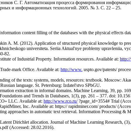
есников С. Г. Автоматизация процесса формирования информаци
рных и информационных технологий. 2005. № 3. С. 22 – 25.
ormation content filling of the databases with the physical effects dat
in A. M. (2012). Application of structured physical knowledge to pred
nicheskogo universiteta. Seriia Aktual'nye problemy upravleniia, vychis
80-82.
nstitute of Industrial Property. Information resources. Available at:
http:
 Trade-mark Office. Available at:
http://www.
uspto.gov/patents/ proces
nding of the texts: systems, models, resources: textbook. Moscow: Aka
Russian language. St. Petersburg: Izdatel'stvo SPbGU.
ormation extraction in informal domains. Machine Learning, 39, pp. 169
. Foundations and Trends in Databases, 1(3), pp. 261 – 377. doi: 10.1
RCO» LLC. Available at:
http://www.rco.ru/
?page_id=3554# Trial (Acce
RapidMiner, Inc. Available at: https:// rapidminer.com/ products/ (Acce
ing approaches in automatic text retrieval. Information Processing & M
Latent Dirichlet allocation. Journal of Machine Learning Research, (3),
.pdf (Accessed: 28.02.2016).