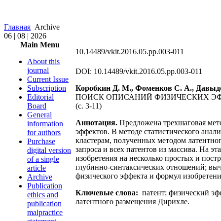
Главная
Archive
06 | 08 | 2026
Main Menu
10.14489/vkit.2016.05.pp.003-011
About this
journal
DOI: 10.14489/vkit.2016.05.pp.003-011
Current Issue
Subscription
Коробкин Д. М., Фоменков С. А., Давыдо
Editorial
ПОИСК ОПИСАНИЙ ФИЗИЧЕСКИХ Э
Board
(c. 3-11)
General
Аннотация.
Предложена трехшаговая мето
information
эффектов. В методе статистического ана
for authors
кластерам, полученных методом латентног
Purchase
запроса и всех патентов из массива. На 
digital version
изобретения на несколько простых и пост
of a single
глубинно-синтаксических отношений; выч
article
физического эффекта и формул изобретени
Archive
Publication
Ключевые слова:
патент; физический эфф
ethics and
латентного размещения Дирихле.
publication
malpractice