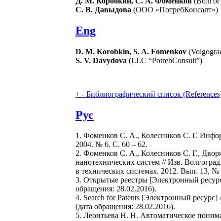
Д. М. Коробкин, С. А. Фоменков
(Волгог
С. В. Давыдова
(ООО «ПотребКонсалт»)
Eng
D. M. Korobkin, S. A. Fomenkov
(Volgograd
S. V. Davydova
(LLC “PotrebConsult”)
+
-
Библиографический список (References
Рус
1. Фоменков С. А., Колесников С. Г. Ин
2004. № 6. С. 60 – 62.
2. Фоменков С. А., Колесников С. Г., Дв
нанотехнических систем // Изв. Волгогра
в технических системах. 2012. Вып. 13, № 4
3. Открытые реестры [Электронный ресурс]
обращения: 28.02.2016).
4. Search for Patents [Электронный ресурс] /
(дата обращения: 28.02.2016).
5. Леонтьева Н. Н. Автоматическое пониман