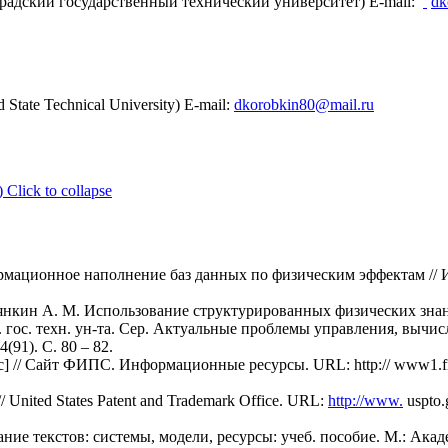
радский государственный технический университет) E-mail:
dk
 State Technical University) E-mail:
dkorobkin80@mail.ru
)
Click to collapse
формационное наполнение баз данных по физическим эффектам /
орянкин А. М. Использование структурированных физических зн
д. гос. техн. ун-та. Сер. Актуальные проблемы управления, выч
(91). С. 80 – 82.
 // Сайт ФИПС. Информационные ресурсы. URL: http:// www1.fips.r
/ United States Patent and Trademark Office. URL:
http://www.
uspto.
ие текстов: системы, модели, ресурсы: учеб. пособие. М.: Акаде