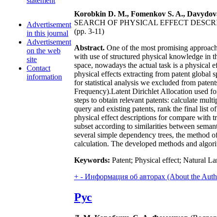
statement
Korobkin D. M., Fomenkov S. A., Davydova
SEARCH OF PHYSICAL EFFECT DESCR
Advertisement
(pp. 3-11)
in this journal
Advertisement
Abstract.
One of the most promising approaches
on the web
with use of structured physical knowledge in th
site
space, nowadays the actual task is a physical e
Contact
physical effects extracting from patent global s
information
for statistical analysis we excluded from pat
Frequency).Latent Dirichlet Allocation used for
steps to obtain relevant patents: calculate mult
query and existing patents, rank the final list o
physical effect descriptions for compare with tr
subset according to similarities between seman
several simple dependency trees, the method of 
calculation. The developed methods and algorith
Keywords:
Patent; Physical effect; Natural L
+
-
Информация об авторах (About the Auth
Рус