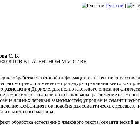
|
Русский
|
ва С. В.
ФФЕКТОВ В ПАТЕНТНОМ МАССИВЕ
дика обработки текстовой информации из патентного массива д
лиза рассмотрено применение процедуры сравнения векторов п
о размещения Дирихле, для полнотекстового описания физическ
этапе семантического анализа использованы: разложение сложно
роение для них деревьев зависимостей; упрощение семантическо
исление коэффициентов подобия для семантических деревьев, п
й из патентного массива.
ект; обработка естественно-языкового текста; семантический ан