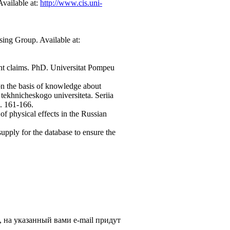
vailable at:
http://www.cis.uni-
ing Group. Available at:
tent claims. PhD. Universitat Pompeu
on the basis of knowledge about
tekhnicheskogo universiteta. Seriia
p. 161-166.
f physical effects in the Russian
pply for the database to ensure the
, на указанный вами e-mail придут