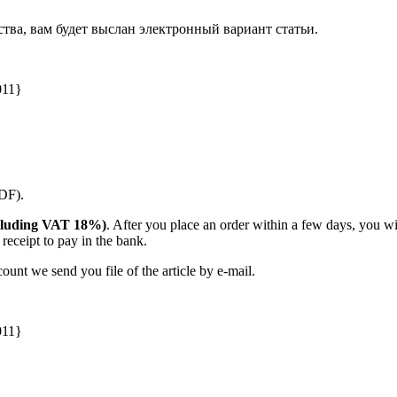
ства, вам будет выслан электронный вариант статьи.
011}
PDF).
(including VAT 18%)
. After you place an order within a few days, you w
receipt to pay in the bank.
unt we send you file of the article by e-mail.
011}