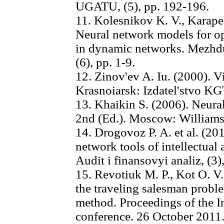
UGATU, (5), pp. 192-196.
11. Kolesnikov K. V., Karape
Neural network models for op
in dynamic networks. Mezhd
(6), pp. 1-9.
12. Zinov'ev A. Iu. (2000). Vi
Krasnoiarsk: Izdatel'stvo K
13. Khaikin S. (2006). Neura
2nd (Ed.). Moscow: Williams
14. Drogovoz P. A. et al. (2
network tools of intellectual
Audit i finansovyi analiz, (3)
15. Revotiuk M. P., Kot O. V.
the traveling salesman probl
method. Proceedings of the In
conference. 26 October 2011.