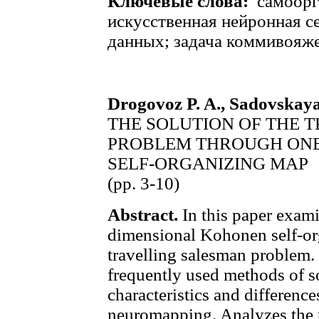
Ключевые слова:
самоорг
искусственная нейронная с
данных; задача коммивояже
Drogovoz P. A., Sadovskaya
THE SOLUTION OF THE 
PROBLEM THROUGH ON
SELF-ORGANIZING MAP
(pp. 3-10)
Abstract.
In this paper exami
dimensional Kohonen self-or
travelling salesman problem. 
frequently used methods of so
characteristics and differenc
neuromapping. Analyzes the p