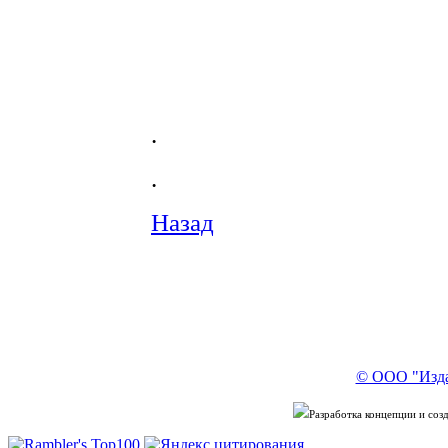
.
.
Назад
© ООО "Изда
Разработка концепции и со