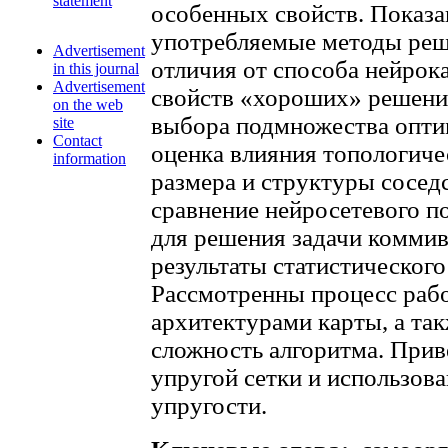
statement
особенных свойств. Показа
употребляемые методы реше
Advertisement
отличия от способа нейрок
in this journal
Advertisement
свойств «хороших» решени
on the web
выбора подмножества опти
site
Contact
оценка влияния топологиче
information
размера и структуры соседс
сравнение нейросетевого п
для решения задачи комми
результаты статистического
Рассмотренны процесс рабо
архитектурами карты, а та
сложность алгоритма. Прив
упругой сетки и использов
упругости.