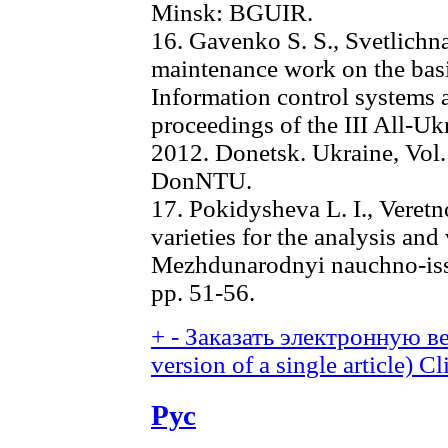
Minsk: BGUIR.
16. Gavenko S. S., Svetlichna
maintenance work on the basi
Information control systems
proceedings of the III All-Uk
2012. Donetsk. Ukraine, Vol.
DonNTU.
17. Pokidysheva L. I., Veret
varieties for the analysis and 
Mezhdunarodnyi nauchno-issle
pp. 51-56.
+
-
Заказать электронную ве
version of a single article)
Cl
Рус