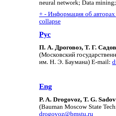
neural network; Data mining;
+
-
Информация об авторах 
collapse
Рус
П. А. Дроговоз, Т. Г. Сад
(Московский государствен
им. Н. Э. Баумана) E-mail:
d
Eng
P. A. Drogovoz, T. G. Sado
(Bauman Moscow State Techni
drogovoz@bmstu.ru