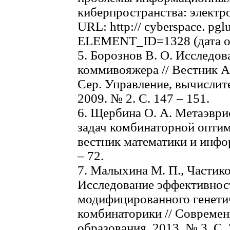
киберпространства: электрон
URL: http:// cyberspace. pglu
ELEMENT_ID=1328 (дата об
5. Борознов В. О. Исследов
коммивояжера // Вестник Ас
Сер. Управление, вычислит
2009. № 2. С. 147 – 151.
6. Щербина О. А. Метаэври
задач комбинаторной оптим
вестник математики и инфор
– 72.
7. Малыхина М. П., Частиков
Исследование эффективнос
модифицированного генетич
комбинаторики // Совреме
образования. 2013. № 3. С. 