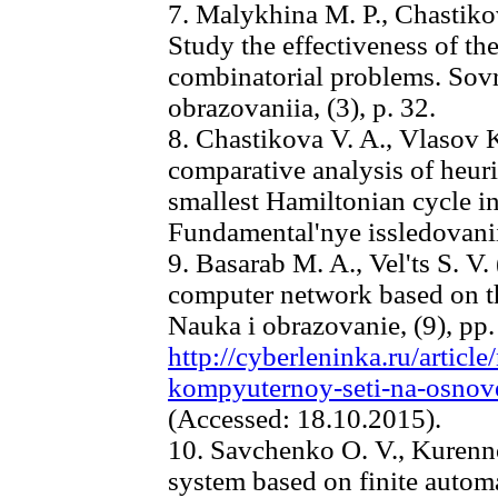
7. Malykhina M. P., Chastiko
Study the effectiveness of th
combinatorial problems. Sov
obrazovaniia, (3), p. 32.
8. Chastikova V. A., Vlasov 
comparative analysis of heuri
smallest Hamiltonian cycle i
Fundamental'nye issledovanii
9. Basarab M. A., Vel'ts S. V.
computer network based on t
Nauka i obrazovanie, (9), pp.
http://cyberleninka.ru/article
kompyuternoy-seti-na-osnove
(Accessed: 18.10.2015).
10. Savchenko O. V., Kurenn
system based on finite autom