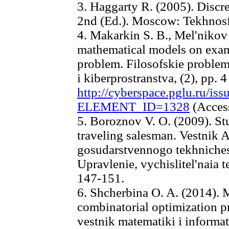
3. Haggarty R. (2005). Discr
2nd (Ed.). Moscow: Tekhnosf
4. Makarkin S. B., Mel'nikov
mathematical models on examp
problem. Filosofskie proble
i kiberprostranstva, (2), pp. 4
http://cyberspace.pglu.ru/iss
ELEMENT_ID=1328
(Access
5. Boroznov V. O. (2009). St
traveling salesman. Vestnik
gosudarstvennogo tekhnichesk
Upravlenie, vychislitel'naia t
147-151.
6. Shcherbina O. A. (2014). M
combinatorial optimization p
vestnik matematiki i informat