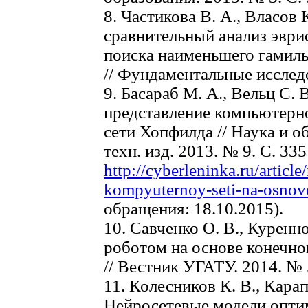
8. Частикова В. А., Власов 
сравнительный анализ эври
поиска наименьшего гамиль
// Фундаментальные исследо
9. Басараб М. А., Вельц С.
представление компьютерно
сети Хопфилда // Наука и об
техн. изд. 2013. № 9. С. 33
http://cyberleninka.ru/article
kompyuternoy-seti-na-osnove
обращения: 18.10.2015).
10. Савченко О. В., Куренн
роботом на основе конечно
// Вестник УГАТУ. 2014. № 5
11. Колесников К. В., Карап
Нейросетевые модели опти