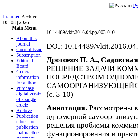
|
Ру
Главная
Archive
10 | 08 | 2026
Main Menu
10.14489/vkit.2016.04.pp.003-010
About this
journal
DOI: 10.14489/vkit.2016.04
Current Issue
Subscription
Дроговоз П. А., Садовская
Editorial
Board
РЕШЕНИЕ ЗАДАЧИ КОМ
General
ПОСРЕДСТВОМ ОДНОМ
information
for authors
САМООРГАНИЗУЮЩЕЙС
Purchase
(c. 3-10)
digital version
of a single
article
Аннотация.
Рассмотрены в
Archive
одномерной самоорганизую
Publication
ethics and
решения проблемы коммиво
publication
функционирования и практ
malpractice