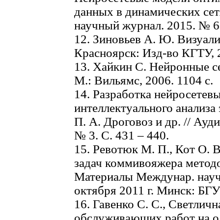
данных в динамических се
научный журнал. 2015. № 6. 
12. Зиновьев А. Ю. Визуал
Красноярск: Изд-во КГТУ, 2
13. Хайкин С. Нейронные се
М.: Вильямс, 2006. 1104 с.
14. Разработка нейросетев
интеллектуального анализа 
П. А. Дроговоз и др. // Ауд
№ 3. С. 431 – 440.
15. Ревотюк М. П., Кот О.
задач коммивояжера методо
Материалы Междунар. науч.
октября 2011 г. Минск: БГУ
16. Гавенко С. С., Светлич
обслуживающих работ на о