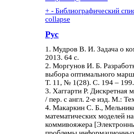
+
-
Библиографический спис
collapse
Рус
1. Мудров В. И. Задача о 
2013. 64 с.
2. Моргунов И. Б. Разрабо
выбора оптимального маршр
T. 11, № 1(28). C. 194 – 199.
3. Хаггарти Р. Дискретная 
/ пер. с англ. 2-е изд. М.: Т
4. Макаркин С. Б., Мельник
математических моделей на
коммивояжера [Электронны
проблемы информационных