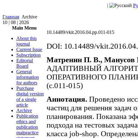
|
Ру
Главная
Archive
10 | 08 | 2026
Main Menu
10.14489/vkit.2016.04.pp.011-015
About this
journal
DOI: 10.14489/vkit.2016.04
Current Issue
Subscription
Матренин П. В., Манусов В
Editorial
Board
АДАПТИВНЫЙ АЛГОРИТМ
General
ОПЕРАТИВНОГО ПЛАНИ
information
for authors
(c.011-015)
Purchase
digital version
Аннотация.
Проведено исс
of a single
article
частиц для решения задач 
Archive
планирования. Показана э
Publication
ethics and
подхода на тестовых задач
publication
класса job-shop. Определен
malpractice