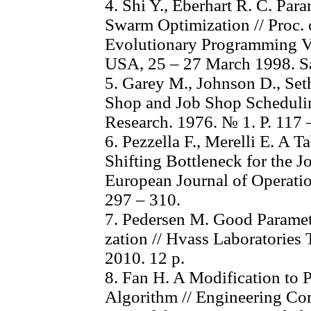
4. Shi Y., Eberhart R. C. Para
Swarm Optimization // Proc. o
Evolutionary Programming V
USA, 25 – 27 March 1998. Sa
5. Garey M., Johnson D., Se
Shop and Job Shop Schedulin
Research. 1976. № 1. Р. 117 
6. Pezzella F., Merelli E. A
Shifting Bottleneck for the 
European Journal of Operatio
297 – 310.
7. Pedersen M. Good Paramet
zation // Hvass Laboratories
2010. 12 р.
8. Fan H. A Modification to 
Algorithm // Engineering Com