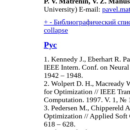
P. V. Matrenin, V. Z. Manu
University) E-mail:
pavel.ma
+
-
Библиографический спис
collapse
Рус
1. Kennedy J., Eberhart R. Pa
IEEE Intern. Conf. on Neural
1942 – 1948.
2. Wolpert D. H., Macready
for Optimization // IEEE Tra
Computation. 1997. V. 1, № 1
3. Pedersen M., Chippereld A
Optimization // Applied Soft
618 – 628.