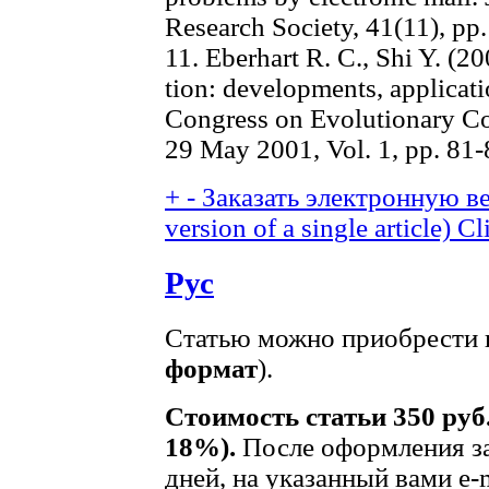
Research Society, 41(11), pp
11. Eberhart R. C., Shi Y. (2
tion: developments, applicat
Congress on Evolutionary Co
29 May 2001, Vol. 1, pp. 81-
+
-
Заказать электронную ве
version of a single article)
Cl
Рус
Статью можно приобрести в
формат
).
Стоимость статьи 350 руб
18%).
После оформления за
дней, на указанный вами e-