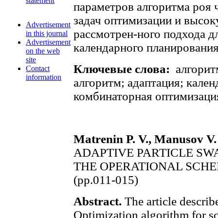
statement
параметров алгоритма роя 
задач оптимизации и высо
Advertisement
рассмотрен-ного подхода д
in this journal
Advertisement
календарного планирования
on the web
site
Ключевые слова:
алгоритм
Contact
information
алгоритм; адаптация; кале
комбинаторная оптимизаци
Matrenin P. V., Manusov V.
ADAPTIVE PARTICLE SW
THE OPERATIONAL SCH
(pp.011-015)
Abstract.
The article describ
Optimization algorithm for so