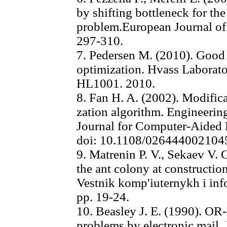
by shifting bottleneck for th
problem.European Journal of 
297-310.
7. Pedersen M. (2010). Good 
optimization. Hvass Laborato
HL1001. 2010.
8. Fan H. A. (2002). Modifica
zation algorithm. Engineerin
Journal for Computer-Aided 
doi: 10.1108/02644400210
9. Matrenin P. V., Sekaev V. 
the ant colony at constructio
Vestnik komp'iuternykh i inf
pp. 19-24.
10. Beasley J. E. (1990). OR-l
problems by electronic mail. 