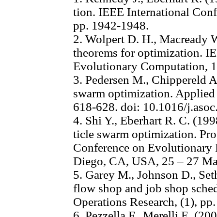
tion. IEEE International Con
pp. 1942-1948.
2. Wolpert D. H., Macready W
theorems for optimization. I
Evolutionary Computation, 1(
3. Pedersen M., Chippereld A.
swarm optimization. Applied
618-628. doi: 10.1016/j.aso
4. Shi Y., Eberhart R. C. (199
ticle swarm optimization. Proc
Conference on Evolutionary
Diego, CA, USA, 25 – 27 Ma
5. Garey M., Johnson D., Set
flow shop and job shop sche
Operations Research, (1), pp
6. Pezzella F., Merelli E. (2