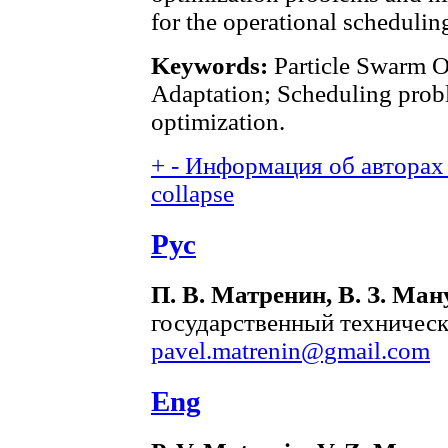
for the operational schedulin
Keywords:
Particle Swarm O
Adaptation; Scheduling prob
optimization.
+
-
Информация об авторах 
collapse
Рус
П. В. Матренин, В. З. Ман
государственный техническ
pavel.matrenin@gmail.com
Eng