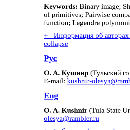
Keywords:
Binary image; Sh
of primitives; Pairwise compa
function; Legendre polynomi
+
-
Информация об авторах 
collapse
Рус
О. А. Кушнир
(Тульский го
E-mail:
kushnir-olesya@ramb
Eng
О. А. Kushnir
(Tula State Un
olesya@rambler.ru