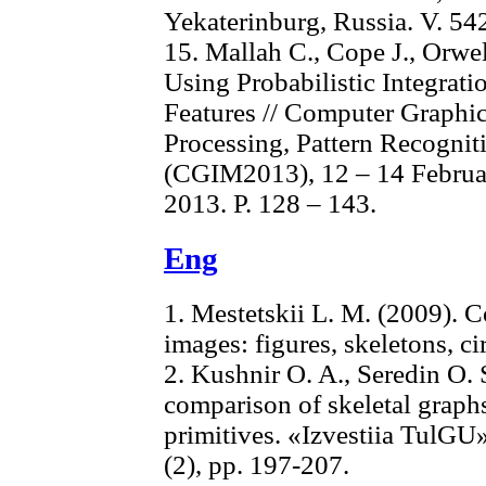
Yekaterinburg, Russia. V. 542
15. Mallah C., Cope J., Orwell
Using Probabilistic Integrat
Features // Computer Graphi
Processing, Pattern Recognit
(CGIM2013), 12 – 14 Februar
2013. P. 128 – 143.
Eng
1. Mestetskii L. M. (2009). 
images: figures, skeletons, 
2. Kushnir O. A., Seredin O. 
comparison of skeletal graphs
primitives. «Izvestiia TulGU»
(2), pp. 197-207.