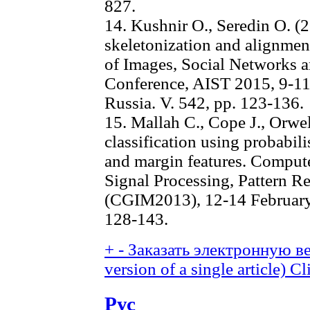
827.
14. Kushnir O., Seredin O. (
skeletonization and alignment
of Images, Social Networks a
Conference, AIST 2015, 9-11 
Russia. V. 542, pp. 123-136.
15. Mallah C., Cope J., Orwell
classification using probabili
and margin features. Comput
Signal Processing, Pattern R
(CGIM2013), 12-14 February,
128-143.
+
-
Заказать электронную ве
version of a single article)
Cl
Рус