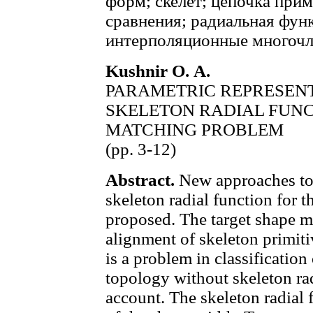
форм; скелет; цепочка при
сравнения; радиальная функ
интерполяционные многочл
Kushnir О. А.
РАRAMETRIC REPRESENT
SKELETON RADIAL FUNC
MATCHING PROBLEM
(pp. 3-12)
Abstract.
New approaches to 
skeleton radial function for 
proposed. The target shape m
alignment of skeleton primitiv
is a problem in classification
topology without skeleton rad
account. The skeleton radial f