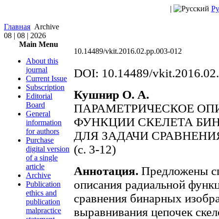
|
Ру
Главная
Archive
08 | 08 | 2026
Main Menu
10.14489/vkit.2016.02.pp.003-012
About this
journal
DOI: 10.14489/vkit.2016.02
Current Issue
Subscription
Кушнир О. А.
Editorial
Board
ПАРАМЕТРИЧЕСКОЕ ОП
General
ФУНКЦИИ СКЕЛЕТА БИ
information
for authors
ДЛЯ ЗАДАЧИ СРАВНЕНИ
Purchase
(c. 3-12)
digital version
of a single
article
Аннотация.
Предложены сп
Archive
описания радиальной функц
Publication
ethics and
сравнения бинарных изобр
publication
выравнивания цепочек скел
malpractice