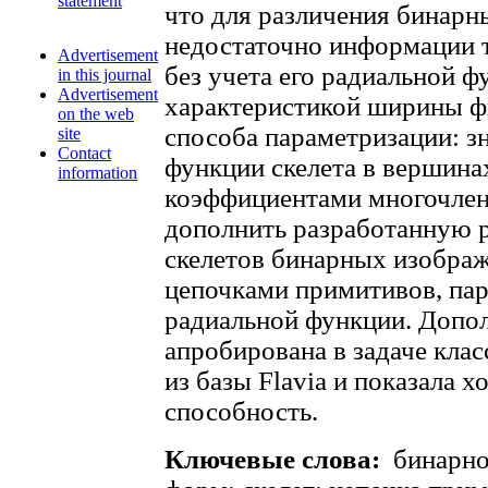
statement
что для различения бинарн
недостаточно информации т
Advertisement
без учета его радиальной 
in this journal
Advertisement
характеристикой ширины ф
on the web
способа параметризации: з
site
Contact
функции скелета в вершин
information
коэффициентами многочлен
дополнить разработанную 
скелетов бинарных изобра
цепочками примитивов, па
радиальной функции. Допо
апробирована в задаче кла
из базы Flavia и показала
способность.
Ключевые слова:
бинарно