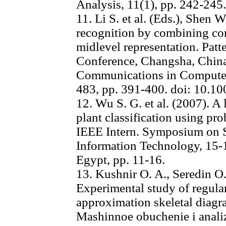
Analysis, 11(1), pp. 242-245.
11. Li S. et al. (Eds.), Shen W
recognition by combining con
midlevel representation. Pat
Conference, Changsha, China
Communications in Computer 
483, pp. 391-400. doi: 10.1
12. Wu S. G. et al. (2007). A 
plant classification using pro
IEEE Intern. Symposium on S
Information Technology, 15-
Egypt, pp. 11-16.
13. Kushnir O. A., Seredin O.
Experimental study of regular
approximation skeletal diagr
Mashinnoe obuchenie i analiz