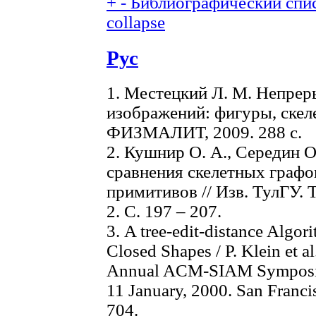
+
-
Библиографический спис
collapse
Рус
1. Местецкий Л. М. Непре
изображений: фигуры, скел
ФИЗМАЛИТ, 2009. 288 с.
2. Кушнир О. А., Середин 
сравнения скелетных графо
примитивов // Изв. ТулГУ. 
2. С. 197 – 207.
3. A tree-edit-distance Algo
Closed Shapes / P. Klein et al
Annual ACM-SIAM Symposium
11 January, 2000. San Francis
704.