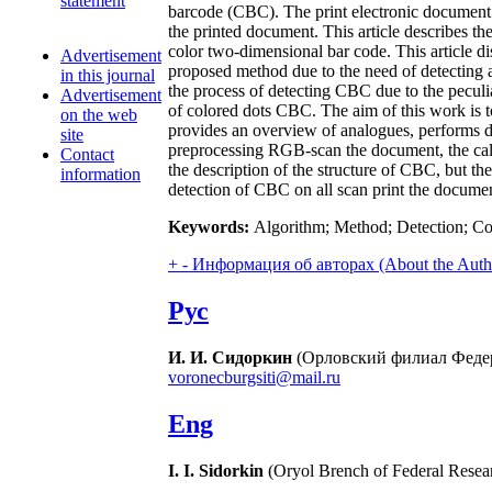
statement
barcode (CBC). The print electronic document m
the printed document. This article describes t
color two-dimensional bar code. This article di
Advertisement
proposed method due to the need of detecting 
in this journal
the process of detecting CBC due to the peculi
Advertisement
of colored dots CBC. The aim of this work is t
on the web
provides an overview of analogues, performs det
site
preprocessing RGB-scan the document, the calcula
Contact
the description of the structure of CBC, but th
information
detection of CBC on all scan print the docume
Keywords:
Algorithm; Method; Detection; Co
+
-
Информация об авторах (About the Auth
Рус
И. И. Сидоркин
(Орловский филиал Федер
voronecburgsiti@mail.ru
Eng
I. I. Sidorkin
(Oryol Brench of Federal Resea