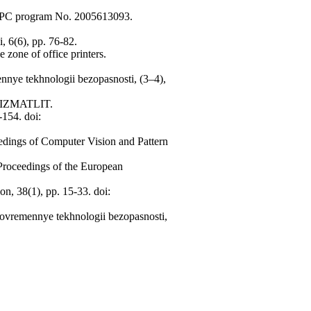
 of PC program No. 2005613093.
, 6(6), pp. 76-82.
 zone of office printers.
nnye tekhnologii bezopasnosti, (3–4),
: FIZMATLIT.
-154. doi:
edings of Computer Vision and Pattern
 Proceedings of the European
on, 38(1), pp. 15-33. doi:
 Sovremennye tekhnologii bezopasnosti,