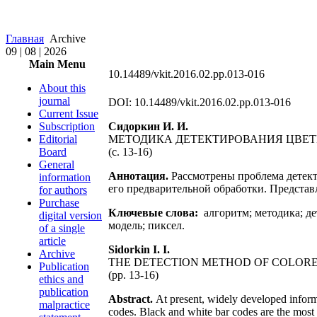
Главная
Archive
09 | 08 | 2026
Main Menu
10.14489/vkit.2016.02.pp.013-016
About this
journal
DOI: 10.14489/vkit.2016.02.pp.013-016
Current Issue
Subscription
Сидоркин И. И.
Editorial
МЕТОДИКА ДЕТЕКТИРОВАНИЯ ЦВЕ
Board
(c. 13-16)
General
Аннотация.
Рассмотрены проблема детект
information
его предварительной обработки. Представ
for authors
Purchase
Ключевые слова:
алгоритм; методика; д
digital version
модель; пиксел.
of a single
article
Sidorkin I. I.
Archive
THE DETECTION METHOD OF COLOR
Publication
(pp. 13-16)
ethics and
publication
Abstract.
At present, widely developed inform
malpractice
codes. Black and white bar codes are the most