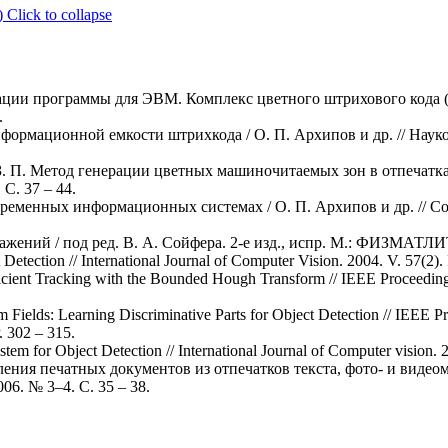
)
Click to collapse
ации программы для ЭВМ. Комплекс цветного штрихового кода (
.
ормационной емкости штрихкода / О. П. Архипов и др. // Наукое
 З. П. Метод генерации цветных машиночитаемых зон в отпечатк
С. 37 – 44.
ременных информационных системах / О. П. Архипов и др. // 
ений / под ред. В. А. Сойфера. 2-е изд., испр. М.: ФИЗМАТЛИТ,
Detection // International Journal of Computer Vision. 2004. V. 57(2). 
ficient Tracking with the Bounded Hough Transform // IEEE Proceedin
Fields: Learning Discriminative Parts for Object Detection // IEEE P
. 302 – 315.
tem for Object Detection // International Journal of Computer vision. 2
ия печатных документов из отпечатков текста, фото- и видеомат
6. № 3–4. С. 35 – 38.