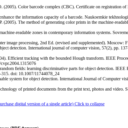
 O. (2005). Color barcode complex (CBC). Certificate on registration
o enhance the information capacity of a barcode. Naukoemkie tekhnologii
. (2005). The method of generating color prints in the machine-readable
of machine-readable zones in contemporary information systems. Sovreme
mputer image processing, 2nd Ed. (revised and supplemented). Moscow
bject detection. International journal of computer vision, 57(2), pp. 137
004). Efficient tracking with the bounded Hough transform. IEEE Proce
09/cvpr.2004.1315076
andom fields: learning discriminative parts for object detection. IEEE
2-315. doi: 10.1007/11744078_24
ble system for object detection. International Journal of Computer visi
technology of printed documents from the print text, photos and video.
ase digital version of a single article)
Click to collapse