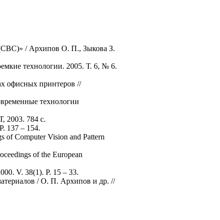
CBC)» / Архипов О. П., Зыкова З.
мкие технологии. 2005. Т. 6, № 6.
ах офисных принтеров //
Современные технологии
 2003. 784 с.
P. 137 – 154.
gs of Computer Vision and Pattern
roceedings of the European
000. V. 38(1). P. 15 – 33.
ериалов / О. П. Архипов и др. //