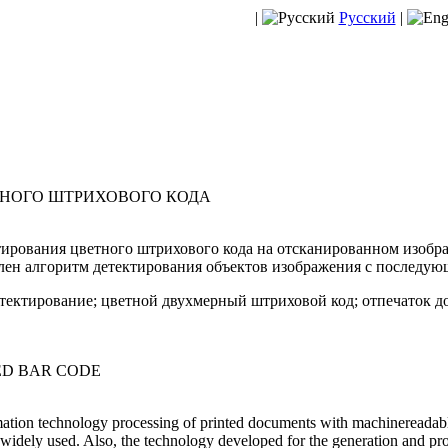
|
Русский
|
ТНОГО ШТРИХОВОГО КОДА
ирования цветного штрихового кода на отсканированном изобр
лен алгоритм детектирования объектов изображения с последую
етектирование; цветной двухмерный штриховой код; отпечаток д
ED BAR CODE
ation technology processing of printed documents with machinereadable
 widely used. Also, the technology developed for the generation and pr