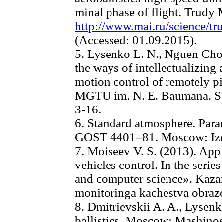
minal phase of flight. Trudy 
http://www.mai.ru/science/t
(Accessed: 01.09.2015).
5. Lysenko L. N., Nguen Cho
the ways of intellectualizing
motion control of remotely pi
MGTU im. N. E. Baumana. Ser
3-16.
6. Standard atmosphere. Para
GOST 4401–81. Moscow: Izda
7. Moiseev V. S. (2013). App
vehicles control. In the seri
and computer science». Kaza
monitoringa kachestva obraz
8. Dmitrievskii A. A., Lysenk
ballistics. Moscow: Mashinos