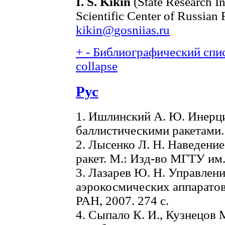
I. S. Kikin
(State Research In
Scientific Center of Russian
kikin@gosniias.ru
+
-
Библиографический спис
collapse
Рус
1. Ишлинский А. Ю. Инерц
баллистическими ракетами. 
2. Лысенко Л. Н. Наведение
ракет. М.: Изд-во МГТУ им. 
3. Лазарев Ю. Н. Управлен
аэрокосмических аппаратов
РАН, 2007. 274 с.
4. Сыпало К. И., Кузнецов 