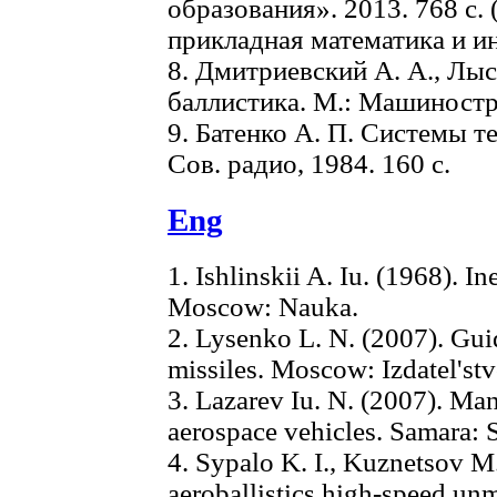
образования». 2013. 768 с.
прикладная математика и и
8. Дмитриевский А. А., Лы
баллистика. М.: Машиностро
9. Батенко А. П. Системы т
Сов. радио, 1984. 160 с.
Eng
1. Ishlinskii A. Iu. (1968). Ine
Moscow: Nauka.
2. Lysenko L. N. (2007). Guid
missiles. Moscow: Izdatel's
3. Lazarev Iu. N. (2007). Man
aerospace vehicles. Samara: 
4. Sypalo K. I., Kuznetsov M
aeroballistics high-speed unm