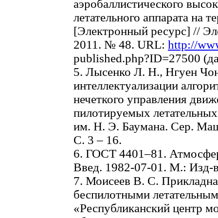
аэробаллистического высок
летательного аппарата на т
[Электронный ресурс] // Э
2011. № 48. URL:
http://ww
published.php?ID=27500 (да
5. Лысенко Л. Н., Нгуен Ч
интеллектуализации алгори
нечеткого управления дви
пилотируемых летательных
им. Н. Э. Баумана. Сер. Ма
С. 3 – 16.
6. ГОСТ 4401–81. Атмосфер
Введ. 1982-07-01. М.: Изд-в
7. Моисеев В. С. Прикладн
беспилотными летательными
«Республиканский центр мо