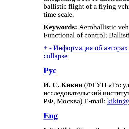
ballistic flight of a flying ve
time scale.
Keywords:
Aeroballistic veh
Functional of control; Ballist
+
-
Информация об авторах 
collapse
Рус
И. С. Кикин
(ФГУП «Госуд
исследовательский инстит
РФ, Москва) E-mail:
kikin@
Eng