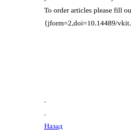
To order articles please fill 
{jform=2,doi=10.14489/vkit
.
.
Назад