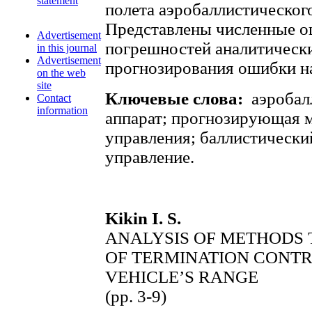
statement
полета аэробаллистического
Представлены численные о
Advertisement
погрешностей аналитическ
in this journal
Advertisement
прогнозирования ошибки н
on the web
site
Ключевые слова:
аэробал
Contact
information
аппарат; прогнозирующая 
управления; баллистически
управление.
Kikin I. S.
ANALYSIS OF METHODS 
OF TERMINATION CONTR
VEHICLE’S RANGE
(pp. 3-9)