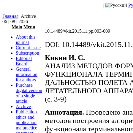
|
Ру
Главная
Archive
06 | 08 | 2026
Main Menu
10.14489/vkit.2015.11.pp.003-009
About this
journal
DOI: 10.14489/vkit.2015.11
Current Issue
Subscription
Кикин И. С.
Editorial
Board
АНАЛИЗ МЕТОДОВ ФОР
General
ФУНКЦИОНАЛА ТЕРМИН
information
for authors
ДАЛЬНОСТЬЮ ПОЛЕТА 
Purchase
ЛЕТАТЕЛЬНОГО АППАРА
digital version
of a single
(c. 3-9)
article
Archive
Аннотация.
Проведено ана
Publication
ethics and
методов построения алгор
publication
функционала терминальног
malpractice