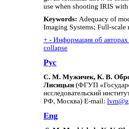
use when shooting IRIS with t
Keywords:
Adequacy of mode
Imaging Systems; Full-scale r
+
-
Информация об авторах 
collapse
Рус
С. М. Мужичек, К. В. Обро
Лисицын
(ФГУП «Государс
исследовательский инстит
РФ, Москва) E-mail:
lvm@go
Eng