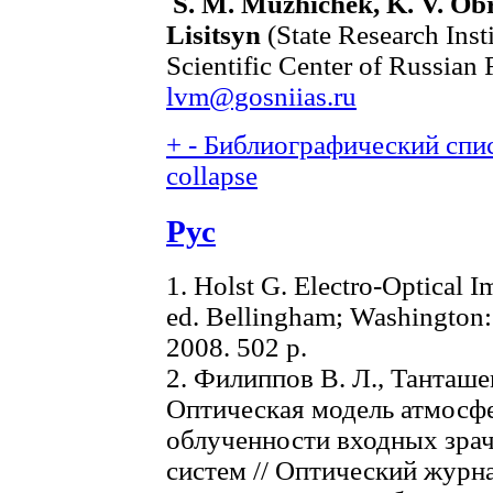
S. M. Muzhichek, K. V. Obr
Lisitsyn
(State Research Inst
Scientific Center of Russian
lvm@gosniias.ru
+
-
Библиографический спис
collapse
Рус
1. Holst G. Electro-Optical 
ed. Bellingham; Washington:
2008. 502 р.
2. Филиппов В. Л., Танташев
Оптическая модель атмосфе
облученности входных зра
систем // Оптический журнал