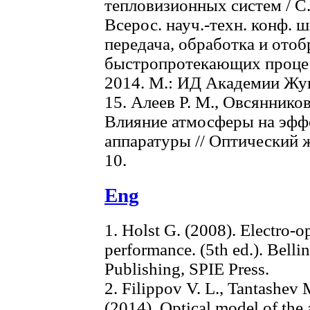
тепловизионных систем / С
Всерос. науч.-техн. конф.
передача, обработка и ото
быстропротекающих процесса
2014. М.: ИД Академии Жуко
15. Алеев P. M., Овсянников
Влияние атмосферы на эфф
аппаратуры // Оптический жу
10.
Eng
1. Holst G. (2008). Electro-o
performance. (5th ed.). Bel
Publishing, SPIE Press.
2. Filippov V. L., Tantashev 
(2014). Optical model of the