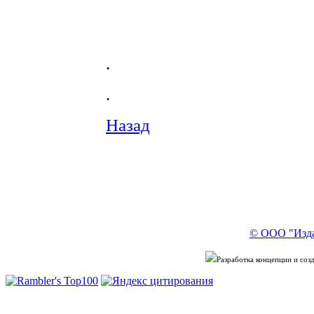
.
.
Назад
© ООО "Изда
Разработка концепции и со