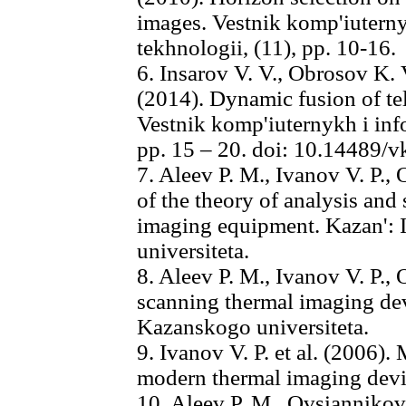
images. Vestnik komp'iutern
tekhnologii, (11), pp. 10-16.
6. Insarov V. V., Obrosov K. 
(2014). Dynamic fusion of te
Vestnik komp'iuternykh i inf
pp. 15 – 20. doi: 10.14489/
7. Aleev P. M., Ivanov V. P.,
of the theory of analysis and 
imaging equipment. Kazan': 
universiteta.
8. Aleev P. M., Ivanov V. P.,
scanning thermal imaging dev
Kazanskogo universiteta.
9. Ivanov V. P. et al. (2006)
modern thermal imaging devi
10. Aleev P. M., Ovsiannikov 