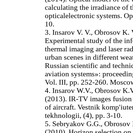
calculating the irradiance of 
opticalelectronic systems. Opt
10.
3. Insarov V. V., Obrosov K. 
Experimental study of the inf
thermal imaging and laser rad
urban scenes in different wea
Russian scientific and techn
aviation systems»: proceedin
Vol. III, pp. 252-260. Mos
4. Insarov W.V., Obrosov K.V
(2013). IR-TV images fusion 
of aircraft. Vestnik komp'iut
tekhnologii, (4), pp. 3-10.
5. Sebryakov G.G., Obrosov 
(2010). Horizon selection on 