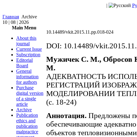
|
Ру
Главная
Archive
10 | 08 | 2026
Main Menu
10.14489/vkit.2015.11.pp.018-024
About this
journal
DOI: 10.14489/vkit.2015.11
Current Issue
Subscription
Мужичек С. М., Обросов К
Editorial
Board
М.
General
АДЕКВАТНОСТЬ ИСПОЛ
information
for authors
РЕГИСТРАЦИЙ ИЗОБРАЖ
Purchase
МОДЕЛИРОВАНИИ ТЕП
digital version
of a single
(c. 18-24)
article
Archive
Аннотация.
Предложены по
Publication
ethics and
обеспечивающие адекватно
publication
объектов тепловизионными
malpractice