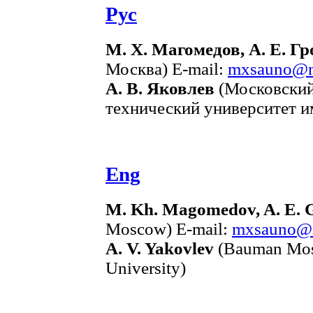
Рус
М. Х. Магомедов, А. Е. Г
Москва) E-mail:
mxsauno@m
А. В. Яковлев
(Московский
технический университет им
Eng
M. Kh. Magomedov, A. E.
Moscow) E-mail:
mxsauno@m
A. V. Yakovlev
(Bauman Mosc
University)