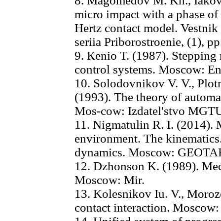
8. Magomedov M. Kh., Iakov
micro impact with a phase of b
Hertz contact model. Vestn
seriia Priborostroenie, (1), pp
9. Кenio T. (1987). Stepping
control systems. Moscow: En
10. Solodovnikov V. V., Plotn
(1993). The theory of automat
Mos-cow: Izdatel'stvo MGTU
11. Nigmatulin R. I. (2014).
environment. The kinematics.
dynamics. Moscow: GEOTA
12. Dzhonson K. (1989). Mech
Moscow: Mir.
13. Kolesnikov Iu. V., Moroz
contact interaction. Moscow: