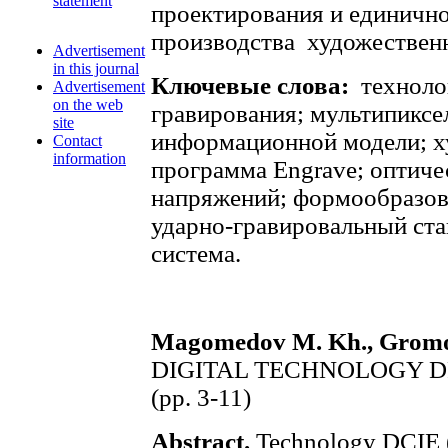
statement
проектирования и единично
производства художествен
Advertisement
in this journal
Ключевые слова:
техноло
Advertisement
on the web
гравирования; мультипиксе
site
информационной модели; х
Contact
information
программа Engrave; оптиче
напряжений; формообразов
ударно-гравировальный ста
система.
Magomedov M. Kh., Gromov 
DIGITAL TECHNOLOGY 
(pp. 3-11)
Abstract.
Technology DCIE (