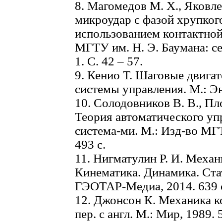
8. Магомедов М. Х., Яковл
микроудар с фазой хрупког
использованием контактной
МГТУ им. Н. Э. Баумана: с
1. С. 42 – 57.
9. Кенио Т. Шаговые двига
системы управления. М.: Эн
10. Солодовников В. В., Пл
Теория автоматического уп
система-ми. М.: Изд-во МГТ
493 с.
11. Нигматулин Р. И. Меха
Кинематика. Динамика. Ста
ГЭОТАР-Медиа, 2014. 639 
12. Джонсон К. Механика к
пер. с англ. М.: Мир, 1989. 