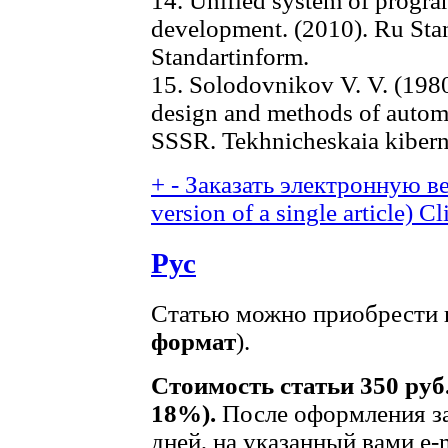
14. Unified system of progra
development. (2010). Ru St
Standartinform.
15. Solodovnikov V. V. (198
design and methods of automa
SSSR. Tekhnicheskaia kiberne
+
-
Заказать электронную ве
version of a single article)
Cl
Рус
Статью можно приобрести в
формат
).
Стоимость статьи 350 руб
18%).
После оформления за
дней, на указанный вами e-