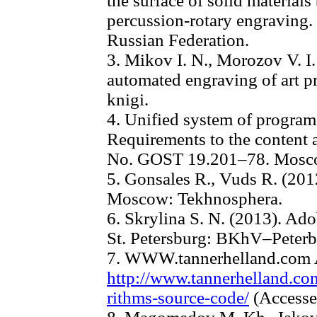
the surface of solid material
percussion-rotary engraving
Russian Federation.
3. Mikov I. N., Morozov V. I
automated engraving of art 
knigi.
4. Unified system of program
Requirements to the content 
No. GOST 19.201–78. Mosco
5. Gonsales R., Vuds R. (201
Moscow: Tekhnosphera.
6. Skrylina S. N. (2013). Ad
St. Petersburg: BKhV–Peterb
7. WWW.tannerhelland.com A
http://www.tannerhelland.co
rithms-source-code/
(Accesse