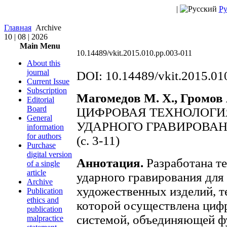
|
Ру
Главная
Archive
10 | 08 | 2026
Main Menu
10.14489/vkit.2015.010.pp.003-011
About this
journal
DOI: 10.14489/vkit.2015.01
Current Issue
Subscription
Магомедов М. Х., Громов А
Editorial
Board
ЦИФРОВАЯ ТЕХНОЛОГИ
General
УДАРНОГО ГРАВИРОВА
information
for authors
(c. 3-11)
Purchase
digital version
Аннотация.
Разработана т
of a single
article
ударного гравирования дл
Archive
художественных изделий, т
Publication
ethics and
которой осуществлена циф
publication
системой, объединяющей ф
malpractice