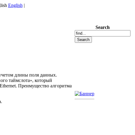
English
|
Search
учетом длины поля данных.
ого таймслота», который
Ethernet. Преимущество алгоритма
.