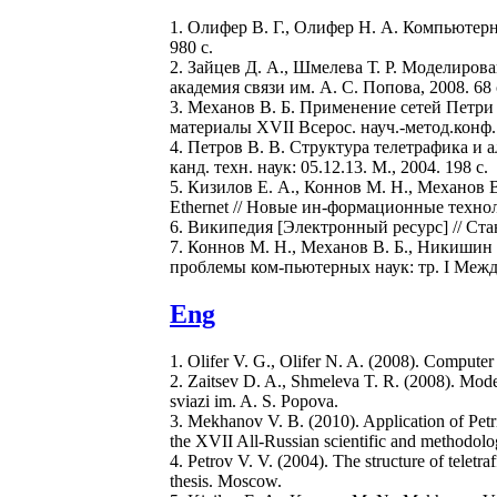
1. Олифер В. Г., Олифер Н. А. Компьютерн
980 с.
2. Зайцев Д. А., Шмелева Т. Р. Моделиро
академия связи им. А. С. Попова, 2008. 68 
3. Механов В. Б. Применение сетей Петри
материалы XVII Всерос. науч.-метод.конф.
4. Петров В. В. Структура телетрафика и
канд. техн. наук: 05.12.13. М., 2004. 198 с.
5. Кизилов Е. А., Коннов М. Н., Механов
Ethernet // Новые ин-формационные техноло
6. Википедия [Электронный ресурс] // Cт
7. Коннов М. Н., Механов В. Б., Никишин
проблемы ком-пьютерных наук: тр. I Междун
Eng
1. Olifer V. G., Olifer N. A. (2008). Computer n
2. Zaitsev D. A., Shmeleva T. R. (2008). Mod
sviazi im. A. S. Popova.
3. Mekhanov V. B. (2010). Application of Petr
the XVII All-Russian scientific and methodolo
4. Petrov V. V. (2004). The structure of teletra
thesis. Moscow.