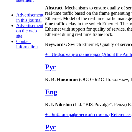
statement
Abstract.
Mechanisms to ensure quality of serv
real-time traffic based on the frame generating
Advertisement
Ethernet. Model of the real-time traffic manage
in this journal
time traffic delay in the switch Ethernet. The a
Advertisement
Ethernet with support for quality of service, th
on the web
Ethernet during real-time frame lock.
site
Contact
Keywords:
Switch Ethernet; Quality of service
information
+
-
Информация об авторах (About the Auth
Рус
К. И. Никишин
(ООО «БИС-Поволжье», Пе
Eng
K. I. Nikishin
(Ltd. “BIS-Povolge”, Penza) E
+
-
Библиографический список (References
Рус