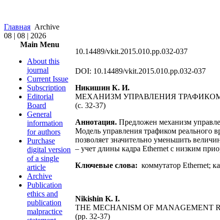
Главная
Archive
08 | 08 | 2026
Main Menu
10.14489/vkit.2015.010.pp.032-037
About this
journal
DOI: 10.14489/vkit.2015.010.pp.032-037
Current Issue
Subscription
Никишин К. И.
Editorial
МЕХАНИЗМ УПРАВЛЕНИЯ ТРАФИКОМ
Board
(с. 32-37)
General
Аннотация.
Предложен механизм управлен
information
Модель управления трафиком реального в
for authors
позволяет значительно уменьшить величин
Purchase
– учет длины кадра Ethernet c низким при
digital version
of a single
Ключевые слова:
коммутатор Ethernet; к
article
Archive
Publication
ethics and
Nikishin K. I.
publication
THE MECHANISM OF MANAGEMENT RE
malpractice
(pp. 32-37)