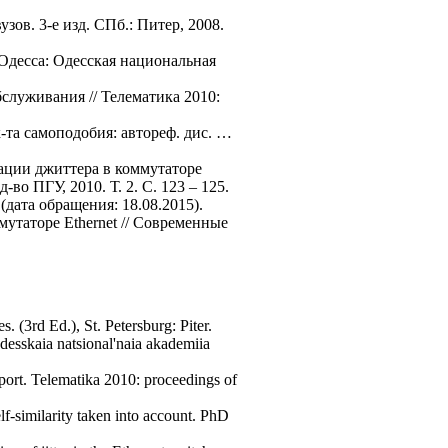
зов. 3-е изд. СПб.: Питер, 2008.
 Одесса: Одесская национальная
служивания // Телематика 2010:
-та самоподобия: автореф. дис. …
ации джиттера в коммутаторе
во ПГУ, 2010. Т. 2. С. 123 – 125.
дата обращения: 18.08.2015).
утаторе Ethernet // Современные
. (3rd Ed.), St. Petersburg: Piter.
esskaia natsional'naia akademiia
port. Telematika 2010: proceedings of
elf-similarity taken into account. PhD