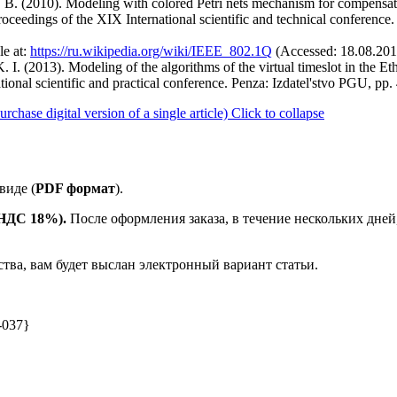
. (2010). Modeling with colored Petri nets mechanism for compensation
ceedings of the XIX International scientific and technical conference.
le at:
https://ru.wikipedia.org/wiki/IEEE_802.1Q
(Accessed: 18.08.201
I. (2013). Modeling of the algorithms of the virtual timeslot in the E
tional scientific and practical conference. Penza: Izdatel'stvo PGU, pp.
ase digital version of a single article)
Click to collapse
виде (
PDF формат
).
е НДС 18%).
После оформления заказа, в течение нескольких дней
ства, вам будет выслан электронный вариант статьи.
-037}