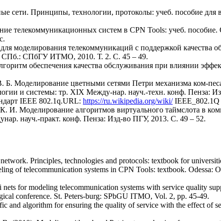
ые сети. Принципы, технологии, протоколы: учеб. пособие для ву
вание телекоммуникационных систем в CPN Tools: учеб. пособие.
с.
 для моделирования телекоммуникаций с поддержкой качества об
 СПб.: СПбГУ ИТМО, 2010. Т. 2. С. 45 – 49.
 алгоритм обеспечения качества обслуживания при влиянии эффек
 В. Б. Моделирование цветными сетями Петри механизма ком-пес
гии и системы: тр. XIX Между-нар. науч.-техн. конф. Пенза: Изд-
андарт IEEE 802.1q.URL:
https://ru.wikipedia.org/wiki/
IEEE_802.1Q (
 К. И. Моделирование алгоритмов виртуального таймслота в комм
ар. науч.-практ. конф. Пенза: Изд-во ПГУ, 2013. С. 49 – 52.
etwork. Principles, technologies and protocols: textbook for universities
eling of telecommunication systems in CPN Tools: textbook. Odessa: Od
i nets for modeling telecommunication systems with service quality sup
gical conference. St. Peters-burg: SPbGU ITMO, Vol. 2, pp. 45-49.
ffic and algorithm for ensuring the quality of service with the effect of s