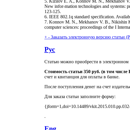
5. Kizilov E. A., Konnov M. N., Mekhanov V. B
New infor-mation technologies and systems: pro
123-125.
6. IEEE 802.1q standard specification. Availab
7. Konnov M. N., Mekhanov V. B., Nikishin K. 
computer sciences: proceedings of the I Interna
+
-
Заказать электронную версию статьи (Purch
Рус
Статью можно приобрести в электронном 
Стоимость статьи 350 руб. (в том числ
счет и квитанция для оплаты в банке.
После поступления денег на счет издатель
Для заказа статьи заполните форму:
{jform=1,doi=10.14489/vkit.2015.010.pp.032
.
Eng