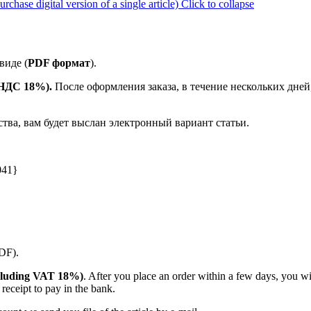
ase digital version of a single article)
Click to collapse
виде (
PDF формат
).
е НДС 18%).
После оформления заказа, в течение нескольких дней
ства, вам будет выслан электронный вариант статьи.
041}
PDF).
(including VAT 18%)
. After you place an order within a few days, you w
receipt to pay in the bank.