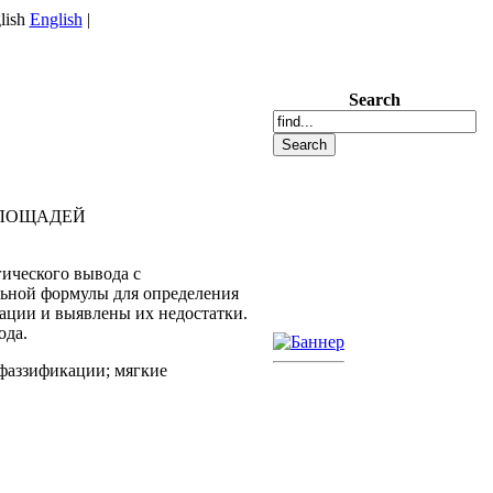
English
|
Search
ПЛОЩАДЕЙ
гического вывода с
ьной формулы для определения
ации и выявлены их недостатки.
ода.
ефаззификации; мягкие