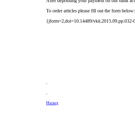
After depositing your payment on our bank acco
To order articles please fill out the form below:
{jform=2,doi=10.14489/vkit.2015.09.pp.032-
.
.
Назад