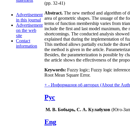
statement
(pp. 32-41)
Abstract.
The new method and algorithm of defu
Advertisement
area of geometric shapes. The usuage of the for
in this journal
terms of function membership varies from triang
Advertisement
include the first and last model maximum, the 
on the web
shortcomings. The conducted analysis showed tha
site
explained that during the implementation of fuz
Contact
This method allows partially exclude the drawba
information
the method is given in the article. Parameteri
Besides, the parameterization is possible by ch
the article shows the effectiveness of the propo
Keywords:
Fuzzy logic; Fuzzy logic inference
Root Mean Square Error.
+
-
Информация об авторах (About the Auth
Рус
М. В. Бобырь, С. А. Кулабухов
(Юго-Зап
Eng