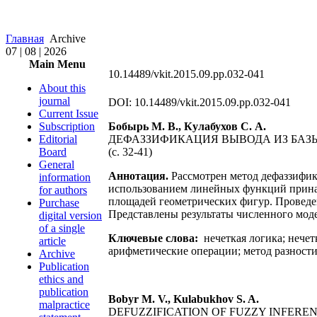
Главная
Archive
07 | 08 | 2026
Main Menu
10.14489/vkit.2015.09.pp.032-041
About this
journal
DOI: 10.14489/vkit.2015.09.pp.032-041
Current Issue
Subscription
Бобырь М. В., Кулабухов С. А.
Editorial
ДЕФАЗЗИФИКАЦИЯ ВЫВОДА ИЗ БАЗ
Board
(с. 32-41)
General
Аннотация.
Рассмотрен метод дефаззифика
information
использованием линейных функций прина
for authors
площадей геометрических фигур. Проведе
Purchase
Представлены результаты численного мод
digital version
of a single
Ключевые слова:
нечеткая логика; нече
article
арифметические операции; метод разности
Archive
Publication
ethics and
publication
Bobyr M. V., Kulabukhov S. A.
malpractice
DEFUZZIFICATION OF FUZZY INFEREN