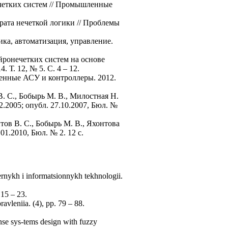
нечетких систем // Промышленные
рата нечеткой логики // Проблемы
ика, автоматизация, управление.
йронечетких систем на основе
Т. 12, № 5. С. 4 – 12.
ленные АСУ и контроллеры. 2012.
. С., Бобырь М. В., Милостная Н.
2.2005; опубл. 27.10.2007, Бюл. №
ов В. С., Бобырь М. В., Яхонтова
01.2010, Бюл. № 2. 12 с.
ternykh i informatsionnykh tekhnologii.
 15 – 23.
avleniia. (4), pp. 79 – 88.
ense sys-tems design with fuzzy