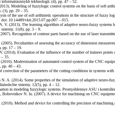
i informatsionnykh tekhnologii. (4), pp. 47 – 52.
(2013). Modeling of fuzzylogic control systems on the basis of soft arit
 (3), pp. 29 – 35.
sis of the use of soft arithmetic operations in the structure of fuzzy lo
. doi: 10.14489/vkit.2015.07.pp.007 – 015.
 A. V. (2013). The learning algorithm of adaptive neuro-fuzzy systems 
 sistemy. 11(8), pp. 3 – 9.
 (2007). Recognition of contour parts based on the use of laser transmit
. (2005). Peculiarities of assessing the accuracy of dimension measure
, pp. 17 – 19.
. (2014). Evaluation of the influence of the number of trainees points o
 – 35.
. (2010). Modernization of automated control system of the CNC equipm
, pp. 40 – 43.
f correction of the parameters of the cutting conditions in systems wi
 N. A. (2014). Some properties of the simulation of adaptive neuro-fuz
liaiushchie sistemy. 12(5), pp. 4 – 12.
timation in modeling fuzzylogic systems. Promyshlennye ASU i kontrollery
 A., Bobovnikov N. Iu. (2007). A device for machining on CNC equipm
. (2010). Method and device for controlling the precision of machining