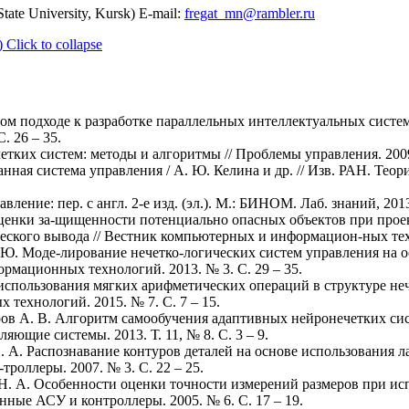
tate University, Kursk) E-mail:
fregat_mn@rambler.ru
)
Click to collapse
ном подходе к разработке параллельных интеллектуальных систе
. 26 – 35.
тких систем: методы и алгоритмы // Проблемы управления. 2009.
ная система управления / А. Ю. Келина и др. // Изв. РАН. Теор
ление: пер. с англ. 2-е изд. (эл.). М.: БИНОМ. Лаб. знаний, 2013
 оценки за-щищенности потенциально опасных объектов при про
еского вывода // Вестник компьютерных и информацион-ных техно
Г. Ю. Моде-лирование нечетко-логических систем управления на
рмационных технологий. 2013. № 3. С. 29 – 35.
 использования мягких арифметических операций в структуре неч
ехнологий. 2015. № 7. С. 7 – 15.
еров А. В. Алгоритм самообучения адаптивных нейронечетких си
ющие системы. 2013. Т. 11, № 8. С. 3 – 9.
Н. А. Распознавание контуров деталей на основе использования 
оллеры. 2007. № 3. С. 22 – 25.
я Н. А. Особенности оценки точности измерений размеров при и
ные АСУ и контроллеры. 2005. № 6. С. 17 – 19.