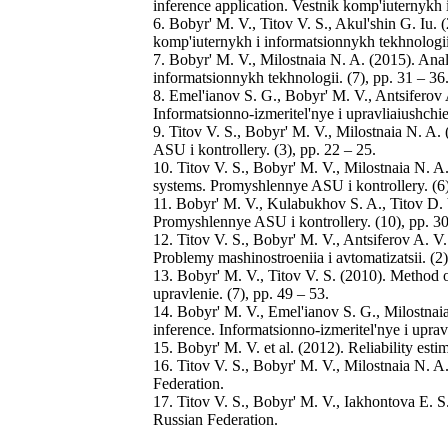
inference application. Vestnik komp'iuternykh 
6. Bobyr' M. V., Titov V. S., Akul'shin G. Iu. 
komp'iuternykh i informatsionnykh tekhnologii.
7. Bobyr' M. V., Milostnaia N. A. (2015). Analy
informatsionnykh tekhnologii. (7), pp. 31 – 36
8. Emel'ianov S. G., Bobyr' M. V., Antsiferov
Informatsionno-izmeritel'nye i upravliaiushchie
9. Titov V. S., Bobyr' M. V., Milostnaia N. A.
ASU i kontrollery. (3), pp. 22 – 25.
10. Titov V. S., Bobyr' M. V., Milostnaia N. A
systems. Promyshlennye ASU i kontrollery. (6)
11. Bobyr' M. V., Kulabukhov S. A., Titov D. V
Promyshlennye ASU i kontrollery. (10), pp. 30
12. Titov V. S., Bobyr' M. V., Antsiferov A. V
Problemy mashinostroeniia i avtomatizatsii. (2)
13. Bobyr' M. V., Titov V. S. (2010). Method o
upravlenie. (7), pp. 49 – 53.
14. Bobyr' M. V., Emel'ianov S. G., Milostnaia
inference. Informatsionno-izmeritel'nye i uprav
15. Bobyr' M. V. et al. (2012). Reliability es
16. Titov V. S., Bobyr' M. V., Milostnaia N.
Federation.
17. Titov V. S., Bobyr' M. V., Iakhontova E. S
Russian Federation.