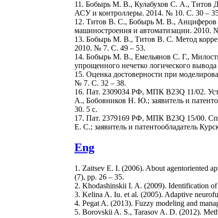
11. Бобырь М. В., Кулабухов С. А., Титов
АСУ и контроллеры. 2014. № 10. С. 30 – 35
12. Титов В. С., Бобырь М. В., Анциферо
машиностроения и автоматизации. 2010. № 
13. Бобырь М. В., Титов В. С. Метод корр
2010. № 7. С. 49 – 53.
14. Бобырь М. В., Емельянов С. Г., Мило
упрощенного нечетко логического вывода /
15. Оценка достоверности при моделирова
№ 7. С. 32 – 38.
16. Пат. 2309034 РФ, МПК B23Q 11/02. Уст
А., Бобовников Н. Ю.; заявитель и патенто
30. 5 с.
17. Пат. 2379169 РФ, МПК B23Q 15/00. Спо
Е. С.; заявитель и патентообладатель Курск
Eng
1. Zaitsev E. I. (2006). About agentoriented a
(7), pp. 26 – 35.
2. Khodashinskii I. A. (2009). Identification o
3. Kelina A. Iu. et al. (2005). Adaptive neuro
4. Pegat A. (2013). Fuzzy modeling and man
5. Borovskii A. S., Tarasov A. D. (2012). Meth