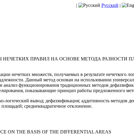
|
Русский
|
Ы НЕЧЕТКИХ ПРАВИЛ НА ОСНОВЕ МЕТОДА РАЗНОСТИ 
ции нечетких множеств, получаемых в результате нечеткого ло
длежности. Данный метод основан на использовании универсал
н анализ функционирования традиционных методов дефаззифик
елирования, показывающие принцип работы предложенного мет
тко-логический вывод; дефаззификация; аддитивность методов д
 площадей; среднеквадратичное отклонение.
CE ON THE BASIS OF THE DIFFERENTIAL AREAS