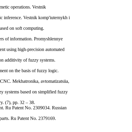
hmetic operations. Vestnik
gic inference. Vestnik komp'iuternykh i
based on soft computing.
ters of information. Promyshlennye
ment using high-precision automated
n additivity of fuzzy systems.
ent on the basis of fuzzy logic.
th CNC. Mekhatronika, avtomatizatsiia,
zy systems based on simplified fuzzy
. (7), pp. 32 – 38.
ent. Ru Patent No. 2309034. Russian
 parts. Ru Patent No. 2379169.