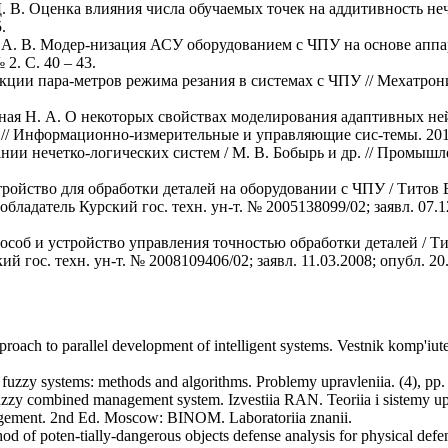
 Д. В. Оценка влияния числа обучаемых точек на аддитивность 
.
в А. В. Модер-низация АСУ оборудованием с ЧПУ на основе аппа
2. С. 40 – 43.
екции пара-метров режима резания в системах с ЧПУ // Мехатрон
стная Н. А. О некоторых свойствах моделирования адаптивных не
/ Информационно-измерительные и управляющие сис-темы. 2014. 
нии нечетко-логических систем / М. В. Бобырь и др. // Промыш
ройство для обработки деталей на оборудовании с ЧПУ / Титов В
обладатель Курский гос. техн. ун-т. № 2005138099/02; заявл. 07.1
соб и устройство управления точностью обработки деталей / Тит
ий гос. техн. ун-т. № 2008109406/02; заявл. 11.03.2008; опубл. 20.
pproach to parallel development of intelligent systems. Vestnik komp'iu
f fuzzy systems: methods and algorithms. Problemy upravleniia. (4), pp.
fuzzy combined management system. Izvestiia RAN. Teoriia i sistemy upr
agement. 2nd Ed. Moscow: BINOM. Laboratoriia znanii.
od of poten-tially-dangerous objects defense analysis for physical def