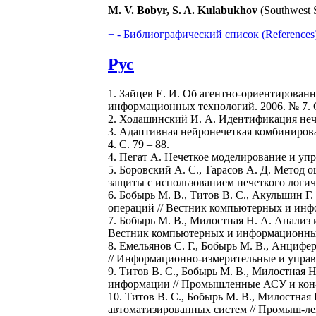
M. V. Bobyr, S. A. Kulabukhov
(Southwest S
+
-
Библиографический список (References
Рус
1. Зайцев Е. И. Об агентно-ориентирован
информационных технологий. 2006. № 7. С
2. Ходашинский И. А. Идентификация нече
3. Адаптивная нейронечеткая комбинирован
4. С. 79 – 88.
4. Пегат А. Нечеткое моделирование и управ
5. Боровский А. С., Тарасов А. Д. Метод
защиты с использованием нечеткого логич
6. Бобырь М. В., Титов В. С., Акульшин 
операций // Вестник компьютерных и инфо
7. Бобырь М. В., Милостная Н. А. Анализ
Вестник компьютерных и информационных т
8. Емельянов С. Г., Бобырь М. В., Анциф
// Информационно-измерительные и управля
9. Титов В. С., Бобырь М. В., Милостная 
информации // Промышленные АСУ и кон-тр
10. Титов В. С., Бобырь М. В., Милостна
автоматизированных систем // Промыш-лен