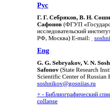
Рус
Г. Г. Себряков, В. Н. Сошн
Сафонов
(ФГУП «Государс
исследовательский инстит
РФ, Москва) E-mail:
soshn
Eng
G. G. Sebryakov, V. N. Soshn
Safonov
(State Research Inst
Scientific Center of Russian
soshnikov@gosniias.ru
+
-
Библиографический спис
collapse