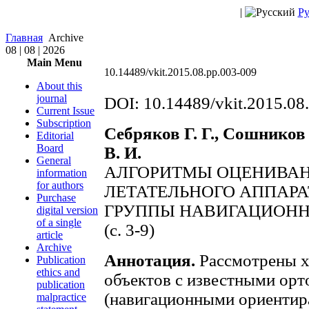
|
Ру
Главная
Archive
08 | 08 | 2026
Main Menu
10.14489/vkit.2015.08.pp.003-009
About this
journal
DOI: 10.14489/vkit.2015.08
Current Issue
Subscription
Себряков Г. Г., Сошников 
Editorial
Board
В. И.
General
АЛГОРИТМЫ ОЦЕНИВАН
information
for authors
ЛЕТАТЕЛЬНОГО АППАР
Purchase
ГРУППЫ НАВИГАЦИОНН
digital version
of a single
(с. 3-9)
article
Archive
Аннотация.
Рассмотрены х
Publication
ethics and
объектов с известными ор
publication
(навигационными ориентир
malpractice