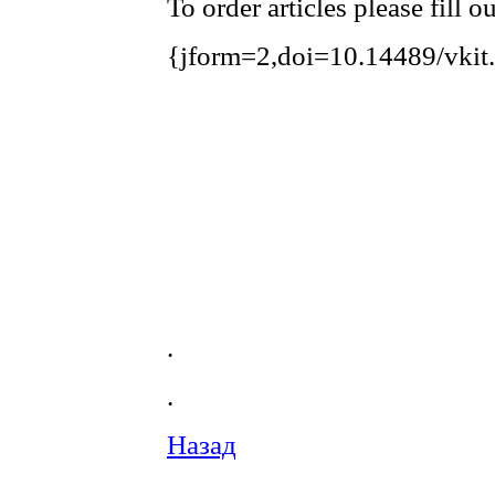
To order articles please fill 
{jform=2,doi=10.14489/vkit
.
.
Назад