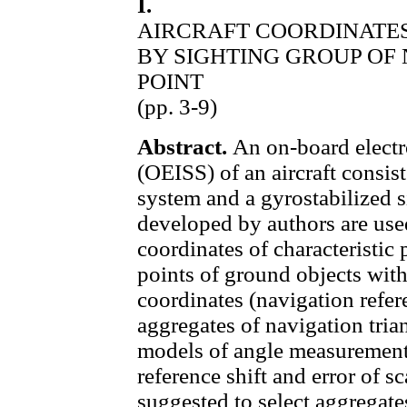
I.
AIRCRAFT COORDINATE
BY SIGHTING GROUP OF
POINT
(pp. 3-9)
Abstract.
An on-board electro
(OEISS) of an aircraft consist
system and a gyrostabilized 
developed by authors are use
coordinates of characteristic
points of ground objects wi
coordinates (navigation refer
aggregates of navigation tria
models of angle measuremen
reference shift and error of s
suggested to select aggregate