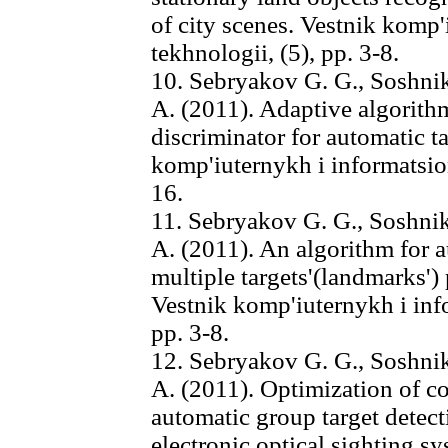
of city scenes. Vestnik komp
tekhnologii, (5), pp. 3-8.
10. Sebryakov G. G., Soshniko
A. (2011). Adaptive algorith
discriminator for automatic ta
komp'iuternykh i informatsio
16.
11. Sebryakov G. G., Soshniko
A. (2011). An algorithm for a
multiple targets'(landmarks') 
Vestnik komp'iuternykh i inf
pp. 3-8.
12. Sebryakov G. G., Soshniko
A. (2011). Optimization of c
automatic group target detecti
electronic optical sighting s