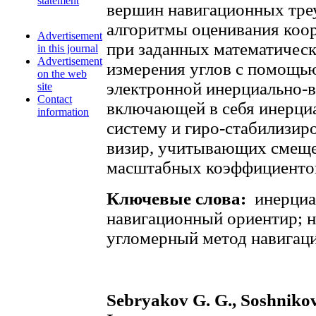
statement
вершин навигационных тре
алгоритмы оценивания коор
Advertisement
при заданных математичес
in this journal
Advertisement
измерения углов с помощью
on the web
электронной инерциально-в
site
Contact
включающей в себя инерци
information
систему и гиро-стабилизи
визир, учитывающих смеще
масштабных коэффициенто
Ключевые слова:
инерциа
навигационный ориентир; н
угломерный метод навигаци
Sebryakov G. G., Soshnikov 