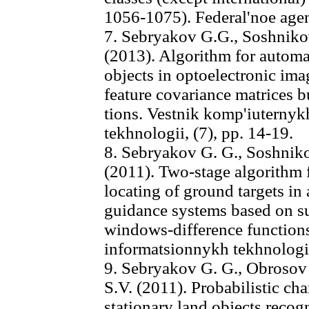
1056-1075). Federal'noe age
7. Sebryakov G.G., Soshnikov
(2013). Algorithm for automa
objects in optoelectronic ima
feature covariance matrices b
tions. Vestnik komp'iuternyk
tekhnologii, (7), pp. 14-19.
8. Sebryakov G. G., Soshnikov
(2011). Two-stage algorithm 
locating of ground targets in 
guidance systems based on s
windows-difference function
informatsionnykh tekhnologii,
9. Sebryakov G. G., Obrosov 
S.V. (2011). Probabilistic cha
stationary land objects reco