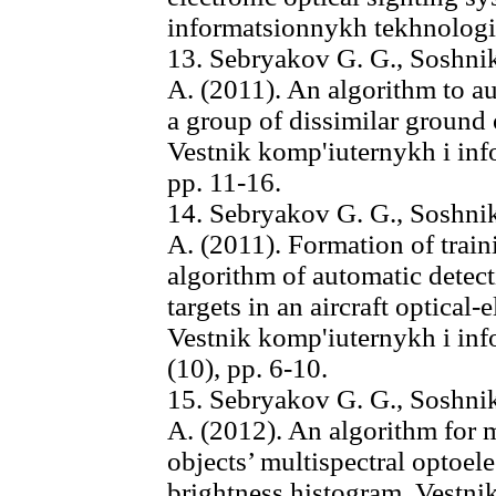
informatsionnykh tekhnologii,
13. Sebryakov G. G., Soshniko
A. (2011). An algorithm to au
a group of dissimilar ground 
Vestnik komp'iuternykh i inf
pp. 11-16.
14. Sebryakov G. G., Soshniko
A. (2011). Formation of traini
algorithm of automatic detec
targets in an aircraft optical
Vestnik komp'iuternykh i inf
(10), pp. 6-10.
15. Sebryakov G. G., Soshniko
A. (2012). An algorithm for 
objects’ multispectral optoel
brightness histogram. Vestni