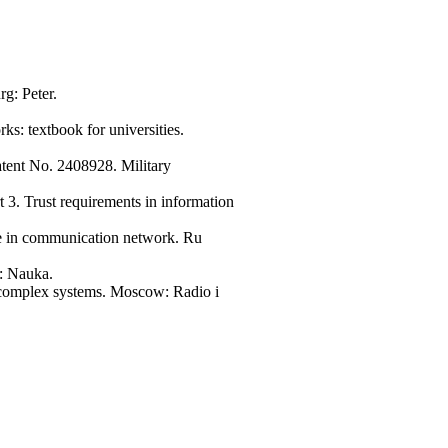
rg: Peter.
s: textbook for universities.
atent No. 2408928. Military
t 3. Trust requirements in information
te in communication network. Ru
w: Nauka.
nd complex systems. Moscow: Radio i