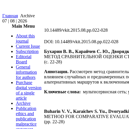
Главная
Archive
07 | 08 | 2026
Main Menu
10.14489/vkit.2015.08.pp.022-028
About this
journal
DOI: 10.14489/vkit.2015.08.pp.022-028
Current Issue
Subscription
Бухарин В. В., Карайчев С. Ю., Дворядк
Editorial
МЕТОД СРАВНИТЕЛЬНОЙ ОЦЕНКИ С
Board
(с. 22-28)
General
Аннотация.
Рассмотрен метод сравнитель
information
влиянием случайных и преднамеренных пом
for authors
альтернативных маршрутов к включенным в
Purchase
digital version
Ключевые слова:
мультисервисная сеть; 
of a single
article
Archive
Publication
Buharin V. V., Karaichev S. Yu., Dvoryadki
ethics and
METHOD FOR COMPARATIVE EVALUAT
publication
(pp. 22-28)
malpractice