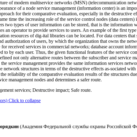
ture of modern multiservice networks (MSN) (telecommunication networ
appearance of a node service management (information center) is an imp
roach for their comparative evaluation, especially in the destructive ef
ame time the increasing role of the service control nodes (data centers) i
rs two types of user information can be stored, that is the information 
es an operator to provide services to users. An example of the first type
on resources of dig-ital libraries can be located. For data centers that 
nd authorization of users, by which the organization that owns the netwo
ge for received services in commercial networks; database account infor
bed to by each user. Thus, the given functional features of the service c
defined not only alternative routes between the subscriber and service 
 in the service management provides the same information services netw
e network structures in terms of the destructive effects as-sociated with
the reliability of the comparative evaluation results of the structures d
rvice management nodes and determines a safer route.
ment services; Destructive impact; Safe route.
ors)
Click to collapse
ворядкин
(Академия Федеральной службы охраны Российской Феде