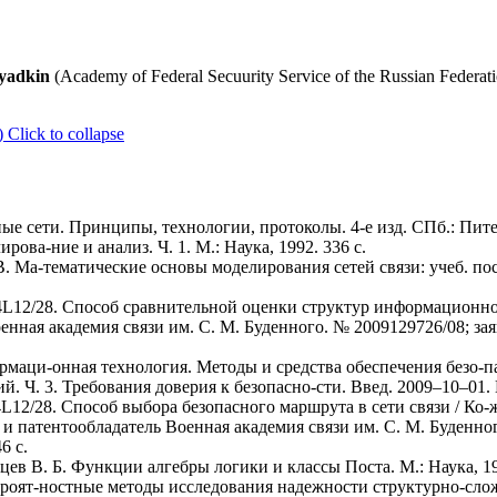
ryadkin
(Academy of Federal Secuurity Service of the Russian Federati
)
Click to collapse
ые сети. Принципы, технологии, протоколы. 4-е изд. СПб.: Питер
ова-ние и анализ. Ч. 1. М.: Наука, 1992. 336 с.
 В. Ма-тематические основы моделирования сетей связи: учеб. пос
4L12/28. Способ сравнительной оценки структур информационно
оенная академия связи им. С. М. Буденного. № 2009129726/08; заяв
аци-онная технология. Методы и средства обеспечения безо-п
 Ч. 3. Требования доверия к безопасно-сти. Введ. 2009–10–01. 
L12/28. Способ выбора безопасного маршрута в сети связи / Ко-ж
 и патентообладатель Военная академия связи им. С. М. Буденног
6 с.
вцев В. Б. Функции алгебры логики и классы Поста. М.: Наука, 19
вероят-ностные методы исследования надежности структурно-слож