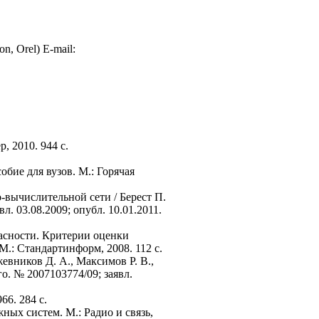
on, Orel) E-mail:
, 2010. 944 с.
обие для вузов. М.: Горячая
-вычислительной сети / Берест П.
л. 03.08.2009; опубл. 10.01.2011.
асности. Критерии оценки
М.: Стандартинформ, 2008. 112 с.
евников Д. А., Максимов Р. В.,
о. № 2007103774/09; заявл.
66. 284 с.
ных систем. М.: Радио и связь,