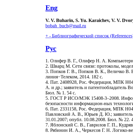
Eng
V. V. Buharin, S. Yu. Karaichev, V. V. Dvo
bobah_buch@mail.ru
+
-
Библиографический список (References
Рус
1. Олифер В. Г., Олифер Н. А. Компьютерн
2. Шварц М. Сети связи: протоколы, моделир
3. Попков Г. В., Попков В. К., Величко В.
линия−Телеком, 2014. 182 с.
4. Пат. 2408928, Рос. Федерация, МПК H0
А. и др.; заявитель и патентообладатель В
Бюл. № 1. 54 с.
5. ГОСТ Р ИСО/МЭК 15408-3–2008. Информ
безопасности информацион-ных технологий.
6. Пат. 2331158, Рос. Федерация, МПК H04
Павловский А. В., Юрьев Д. Ю.; заявитель
31.01.2007; опубл. 10.08.2008. Бюл. № 22. 4
7. Яблонский С. В., Гаврилов Г. П., Кудря
8. Рябинин И. А., Черкесов Г. Н. Логико-