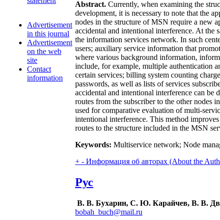
statement
Abstract.
Currently, when examining the struc
development, it is necessary to note that the 
nodes in the structure of MSN require a new app
Advertisement
accidental and intentional interference. At the s
in this journal
the information services network. In such cente
Advertisement
users; auxiliary service information that promot
on the web
where various background information, informati
site
include, for example, multiple authentication a
Contact
certain services; billing system counting char
information
passwords, as well as lists of services subscri
accidental and intentional interference can be 
routes from the subscriber to the other nodes
used for comparative evaluation of multi-servic
intentional interference. This method improves 
routes to the structure included in the MSN se
Keywords:
Multiservice network; Node manage
+
-
Информация об авторах (About the Auth
Рус
В. В. Бухарин, С. Ю. Карайчев, В. В. Д
bobah_buch@mail.ru