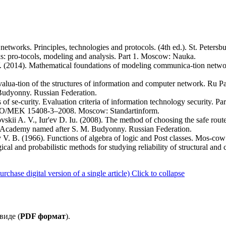
networks. Principles, technologies and protocols. (4th ed.). St. Petersbu
: pro-tocols, modeling and analysis. Part 1. Moscow: Nauka.
 (2014). Mathematical foundations of modeling communica-tion network
evalua-tion of the structures of information and computer network. Ru P
udyonny. Russian Federation.
 se-curity. Evaluation criteria of information technology security. Par
ISO/MEK 15408-3–2008. Moscow: Standartinform.
skii A. V., Iur'ev D. Iu. (2008). The method of choosing the safe rou
 Academy named after S. M. Budyonny. Russian Federation.
ev V. B. (1966). Functions of algebra of logic and Post classes. Mos-co
ical and probabilistic methods for studying reliability of structural a
ase digital version of a single article)
Click to collapse
виде (
PDF формат
).