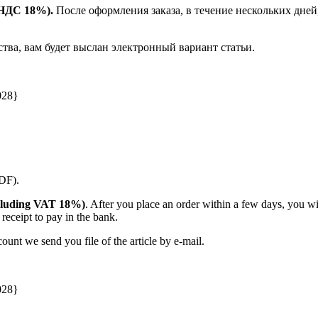
е НДС 18%).
После оформления заказа, в течение нескольких дней
ства, вам будет выслан электронный вариант статьи.
028}
PDF).
(including VAT 18%)
. After you place an order within a few days, you w
receipt to pay in the bank.
unt we send you file of the article by e-mail.
028}