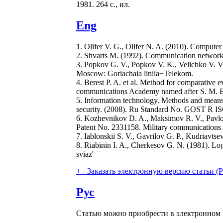
1981. 264 с., ил.
Eng
1. Olifer V. G., Olifer N. A. (2010). Computer 
2. Shvarts M. (1992). Communication networks
3. Popkov G. V., Popkov V. K., Velichko V. V.
Moscow: Goriachaia liniia−Telekom.
4. Berest P. A. et al. Method for comparative 
communications Academy named after S. M. B
5. Information technology. Methods and means of
security. (2008). Ru Standard No. GOST R 
6. Kozhevnikov D. A., Maksimov R. V., Pavlov
Patent No. 2331158. Military communications
7. Iablonskii S. V., Gavrilov G. P., Kudriavts
8. Riabinin I. A., Cherkesov G. N. (1981). Log
sviaz'
+
-
Заказать электронную версию статьи (Purch
Рус
Статью можно приобрести в электронном 