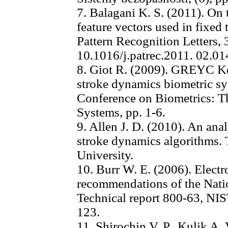
7. Balagani K. S. (2011). On 
feature vectors used in fixed 
Pattern Recognition Letters, 
10.1016/j.patrec.2011. 02.01
8. Giot R. (2009). GREYC Ke
stroke dynamics biometric sy
Conference on Biometrics: T
Systems, pp. 1-6.
9. Allen J. D. (2010). An ana
stroke dynamics algorithms.
University.
10. Burr W. E. (2006). Electr
recommendations of the Natio
Technical report 800-63, NIS
123.
11. Shirochin V. P., Kulik A.