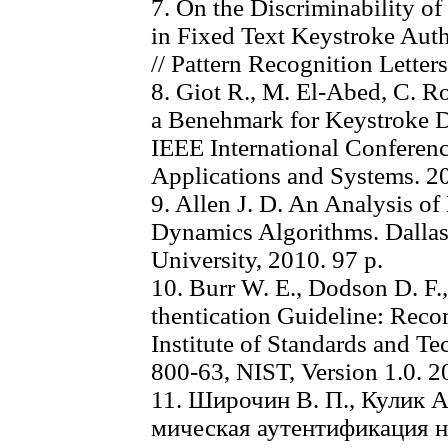
7. On the Discriminability o
in Fixed Text Keystroke Authe
// Pattern Recognition Letter
8. Giot R., M. El-Abed, C. 
а Benehmark for Keystroke D
IEEE International Conferenc
Applications and Systems. 200
9. Allen J. D. An Analysis o
Dynamics Algorithms. Dallas
University, 2010. 97 p.
10. Burr W. E., Dodson D. F.,
thentication Guideline: Rec
Institute of Standards and Te
800-63, NIST, Version 1.0. 2
11. Широчин В. П., Кулик А
мическая аутентификация н