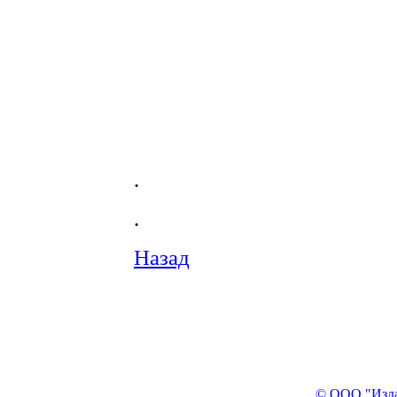
.
.
Назад
© ООО "Изда