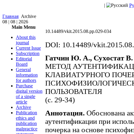
|
Ру
Главная
Archive
08 | 08 | 2026
Main Menu
10.14489/vkit.2015.08.pp.029-034
About this
journal
DOI: 10.14489/vkit.2015.08
Current Issue
Subscription
Гатчин Ю. А., Сухостат В.
Editorial
Board
МЕТОД АУТЕНТИФИКАЦ
General
КЛАВИАТУРНОГО ПОЧЕ
information
for authors
ПСИХОФИЗИОЛОГИЧЕС
Purchase
ПОЛЬЗОВАТЕЛЯ
digital version
of a single
(с. 29-34)
article
Archive
Аннотация.
Обоснована ак
Publication
ethics and
аутентификации при исполь
publication
почерка на основе психофи
malpractice