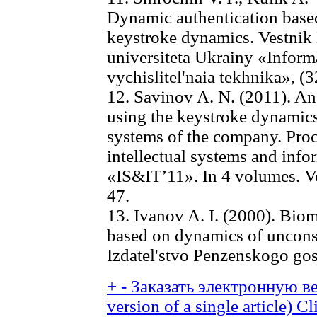
Dynamic authentication based
keystroke dynamics. Vestnik
universiteta Ukrainy «Informa
vychislitel'naia tekhnika», (3
12. Savinov A. N. (2011). An
using the keystroke dynamics 
systems of the company. Proc
intellectual systems and info
«IS&IT’11». In 4 volumes. Vo
47.
13. Ivanov A. I. (2000). Biome
based on dynamics of uncon
Izdatel'stvo Penzenskogo gos
+
-
Заказать электронную ве
version of a single article)
Cl