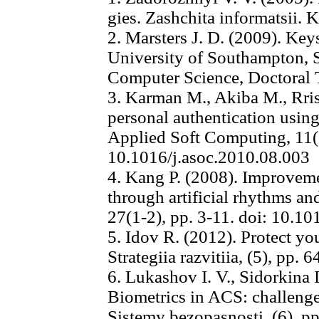
gies. Zashchita informatsii. K
2. Marsters J. D. (2009). Key
University of Southampton, S
Computer Science, Doctoral 
3. Karman M., Akiba M., Rris
personal authentication usin
Applied Soft Computing, 11(
10.1016/j.asoc.2010.08.003
4. Kang P. (2008). Improveme
through artificial rhythms a
27(1-2), pp. 3-11. doi: 10.1
5. Idov R. (2012). Protect yo
Strategiia razvitiia, (5), pp. 6
6. Lukashov I. V., Sidorkina I
Biometrics in ACS: challenge
Sistemy bezopasnosti, (6), p