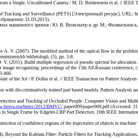
om a Single, Uncalibrated Camera / M. D. Breitenstein et al. // IEEE T
of Tracking and Surveillance (PETS) [Электронный ресурс]. URL: htt
а обращения: 31.03.2015).
чах машинного зрения / Ю. В. Визильтер и др. М.: Физматкнига, 
kov A. V. (2007). The modified method of the optical flow in the problem
matsionnykh tekhnologii, (5), pp. 3-8.
. V. (2011). Build multiple regression of pseudo spectral for allocation 
r image recognizing: proceedings of the 15th All-Russian conference, c
3-466.
tate of the Art / P. Dollar et al. // IEEE Transaction on Pattern Analysi
ion with dis-criminatively trained part based models. Pattern Analysis a
. Detection and Tracking of Occluded People. Computer Vision and Mu
ww.bmva.org/bmvc/2012/BMVC/
paper009/paper009.pdf (Accessed: 31
ion in Single Frame by Edgelet-LBP Part Detectors. 10th IEEE Internat
ruction of confidence regions of the trajectories of objects in machine 
4). Beyond the Kalman Filter: Particle Filters for Tracking Applicati