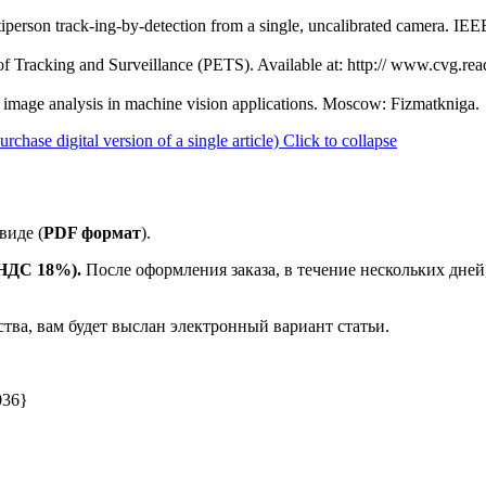
ltiperson track-ing-by-detection from a single, uncalibrated camera. IEE
 Tracking and Surveillance (PETS). Available at: http:// www.cvg.read
and image analysis in machine vision applications. Moscow: Fizmatkniga.
ase digital version of a single article)
Click to collapse
виде (
PDF формат
).
е НДС 18%).
После оформления заказа, в течение нескольких дней
ства, вам будет выслан электронный вариант статьи.
036}