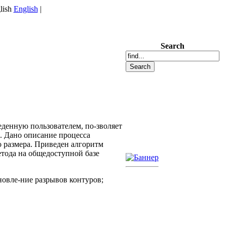
English
|
Search
еденную пользователем, по-зволяет
. Дано описание процесса
 размера. Приведен алгоритм
етода на общедоступной базе
новле-ние разрывов контуров;