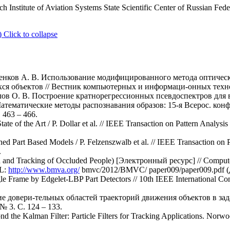
ch Institute of Aviation Systems State Scientific Center of Russian Fe
)
Click to collapse
утенков А. В. Использование модифицированного метода оптичес
 объектов // Вестник компьютерных и информаци-онных техноло
олов О. В. Построение кратнорегрессионных псевдоспектров для
тематические методы распознавания образов: 15-я Всерос. конф., 
 463 – 466.
tate of the Art / P. Dollar et al. // IEEE Transaction on Pattern Analysi
ined Part Based Models / P. Felzenszwalb et al. // IEEE Transaction on
.
ion and Tracking of Occluded People) [Электронный ресурс] // Compu
RL:
http://www.bmva.org/
bmvc/2012/BMVC/ paper009/paper009.pdf (д
ngle Frame by Edgelet-LBP Part Detectors // 10th IEEE International 
.
ие довери-тельных областей траекторий движения объектов в зад
 3. С. 124 – 133.
d the Kalman Filter: Particle Filters for Tracking Applications. Nor