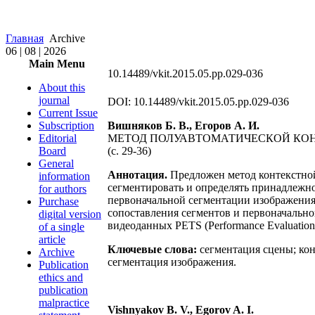
Главная
Archive
06 | 08 | 2026
Main Menu
10.14489/vkit.2015.05.pp.029-036
About this
journal
DOI: 10.14489/vkit.2015.05.pp.029-036
Current Issue
Subscription
Вишняков Б. В., Егоров А. И.
Editorial
МЕТОД ПОЛУАВТОМАТИЧЕСКОЙ КО
Board
(с. 29-36)
General
Аннотация.
Предложен метод контекстной 
information
сегментировать и определять принадлежно
for authors
первоначальной сегментации изображения
Purchase
сопоставления сегментов и первоначально
digital version
видеоданных PETS (Performance Evaluation o
of a single
article
Ключевые слова:
сегментация сцены; кон
Archive
сегментация изображения.
Publication
ethics and
publication
malpractice
Vishnyakov B. V., Egorov A. I.