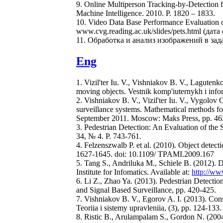
9. Online Multiperson Tracking-by-Detection fr
Machine Intelligence. 2010. Р. 1820 – 1833.
10. Video Data Base Performance Evaluation 
www.cvg.reading.ac.uk/slides/pets.html (дат
11. Обработка и анализ изображений в зада
Eng
1. Vizil'ter Iu. V., Vishniakov B. V., Laguten
moving objects. Vestnik komp'iuternykh i infor
2. Vishniakov B. V., Vizil'ter Iu. V., Vygolov O
surveillance systems. Mathematical methods fo
September 2011. Moscow: Maks Press, pp. 46
3. Pedestrian Detection: An Evaluation of the S
34, № 4. P. 743-761.
4. Felzenszwalb P. et al. (2010). Object detect
1627-1645. doi: 10.1109/ TPAMI.2009.167
5. Tang S., Andriluka M., Schiele B. (2012)
Institute for Infomatics. Available at:
http://w
6. Li Z., Zhao Ya. (2013). Pedestrian Detect
and Signal Based Surveillance, pp. 420-425.
7. Vishniakov B. V., Egorov A. I. (2013). Const
Teoriia i sistemy upravleniia, (3), pp. 124-133.
8. Ristic B., Arulampalam S., Gordon N. (200