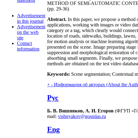
statement
METHOD OF SEMI-AUTOMATIC CONT
(pp. 29-36)
Advertisement
Abstract.
In this paper, we propose a method o
in this journal
applications, working with images or video da
Advertisement
category or a tag, which clearly would connect 
on the web
location of roads, sidewalks, buildings, lawns, e
site
for motion analysis or machine learning algori
Contact
presented on the scene. Image preparing stage 
information
suppression and morphological restoration of c
absorbing small segments. Finally, we propose 
methods are obtained on the test video databa
Keywords:
Scene segmentation; Contextual ma
+
-
Информация об авторах (About the Auth
Рус
Б. В. Вишняков, А. И. Егоров
(ФГУП «Гос
mail:
vishnyakov@gosniias.ru
Eng