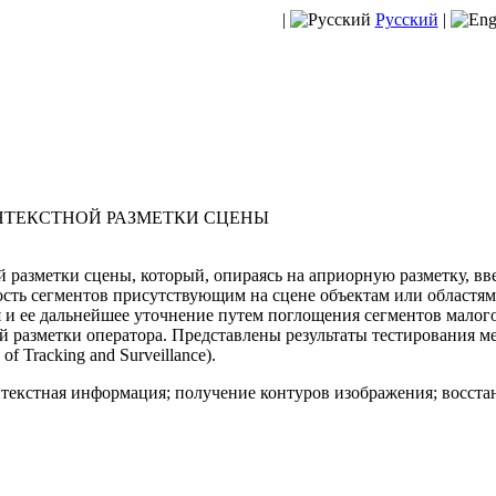
|
Русский
|
НТЕКСТНОЙ РАЗМЕТКИ СЦЕНЫ
разметки сцены, который, опираясь на априорную разметку, вв
сть сегментов присутствующим на сцене объектам или областям
 и ее дальнейшее уточнение путем поглощения сегментов малого
й разметки оператора. Представлены результаты тестирования м
f Tracking and Surveillance).
текстная информация; получение контуров изображения; восста