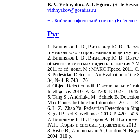
B. V. Vishnyakov, A. I. Egorov
(State Resear
vishnyakov@gosniias.ru
+
-
Библиографический список (References
Рус
1. Вишняков Б. В., Визильтер Ю. В., Лаг
и межкадрового прослеживания движущихся
2. Вишняков Б. В., Визильтер Ю. В., Выг
объектов в системах видеонаблюдения // Ма
2011 г.: сб. докл. М.: МАКС Пресс, 2011. С.
3. Pedestrian Detection: An Evaluation of the S
34, № 4. P. 743 – 761.
4. Object Detection with Discriminatively Tra
Intelligence. 2010. V. 32, № 9. Р. 1627 – 1645
5. Tang S., Andriluka M., Schiele B. Detect
Max Planck Institute for Infomatics, 2012. U
6. Li Z., Zhao Ya. Pedestrian Detection in Si
Signal Based Surveillance. 2013. Р. 420 – 425
7. Вишняков Б. В., Егоров А. И. Построен
РАН. Теория и системы управления. 2013. №
8. Ristic B., Arulampalam S., Gordon N. Beyon
2004. 318 р.