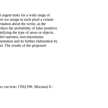
 urgent tasks for a wide range of
e we assign to each pixel a certain
rmation about the scene, as the
educe the probability of false positives
ifying the type of areas or objects,
 Sobel operator, non-maximums
ntation and its further elaboration by
r. The results of the proposed
х систем» ГНЦ РФ, Москва) E-