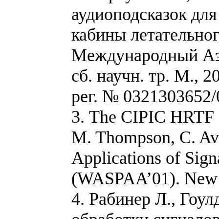
аудиоподсказок для
кабины летательног
Международный Аэ
сб. научн. тр. М., 
рег. № 0321303652/0
3. The CIPIC HRTF D
M. Thompson, C. Av
Applications of Sign
(WASPAA’01). New Y
4. Рабинер Л., Гоу