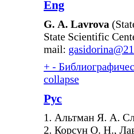
Eng
G. А. Lavrova
(Stat
State Scientific Cen
mail:
gasidorina@210
+
-
Библиографическ
collapse
Рус
1. Альтман Я. А. Сл
2. Корсун О. Н., Л