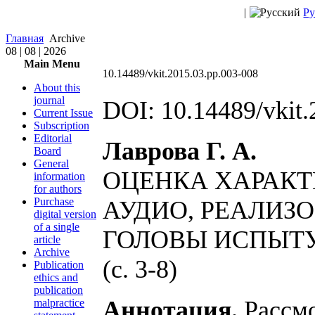
|
Ру
Главная
Archive
08 | 08 | 2026
Main Menu
10.14489/vkit.2015.03.pp.003-008
About this
journal
DOI: 10.14489/vkit.
Current Issue
Subscription
Editorial
Лаврова Г. А.
Board
General
ОЦЕНКА ХАРАКТ
information
for authors
Purchase
АУДИО, РЕАЛИЗ
digital version
of a single
ГОЛОВЫ ИСПЫТ
article
Archive
(с. 3-8)
Publication
ethics and
publication
Аннотация.
Рассмо
malpractice