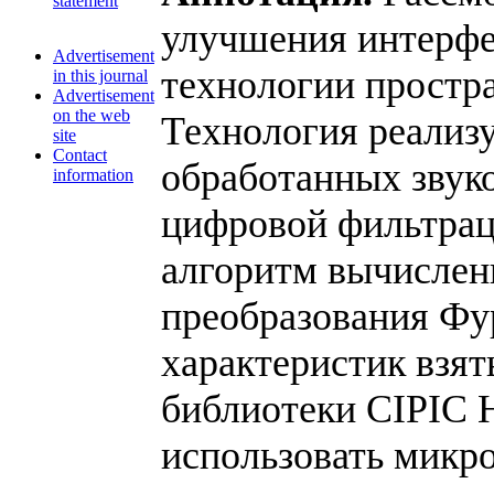
statement
улучшения интерфе
Advertisement
технологии простра
in this journal
Advertisement
on the web
Технология реализ
site
Contact
обработанных звук
information
цифровой фильтрац
алгоритм вычислени
преобразования Фу
характеристик взя
библиотеки CIPIC 
использовать мик