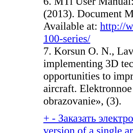
6. MTi User Manual:
(2013). Document M
Available at:
http:/
100-series/
7. Korsun O. N., La
implementing 3D tec
opportunities to impr
aircraft. Elektronno
obrazovanie», (3).
+
-
Заказать электро
version of a single ar