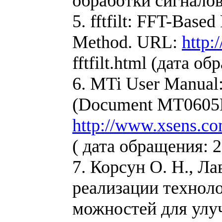
обработки сигналов 
5. fftfilt: FFT-Base
Method. URL:
http:
fftfilt.html (дата о
6. MTi User Manual:
(Document MT0605P,
http://www.xsens.c
( дата обращения: 2
7. Корсун О. Н., Л
реализации техноло
можностей для улу