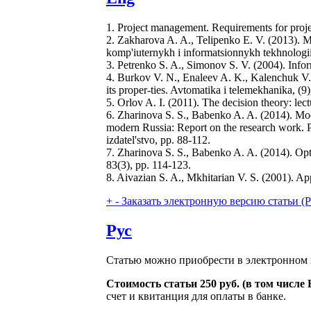
1. Project management. Requirements for pro
2. Zakharova A. A., Telipenko E. V. (2013). Ma
komp'iuternykh i informatsionnykh tekhnologii,
3. Petrenko S. A., Simonov S. V. (2004). Inf
4. Burkov V. N., Enaleev A. K., Kalenchuk V. 
its proper-ties. Avtomatika i telemekhanika, (9)
5. Orlov A. I. (2011). The decision theory: 
6. Zharinova S. S., Babenko A. A. (2014). Mod
modern Russia: Report on the research work.
izdatel'stvo, pp. 88-112.
7. Zharinova S. S., Babenko A. A. (2014). Opti
83(3), pp. 114-123.
8. Aivazian S. A., Mkhitarian V. S. (2001). A
+
-
Заказать электронную версию статьи (Purch
Рус
Статью можно приобрести в электронном 
Стоимость статьи 250 руб. (в том числ
счет и квитанция для оплаты в банке.