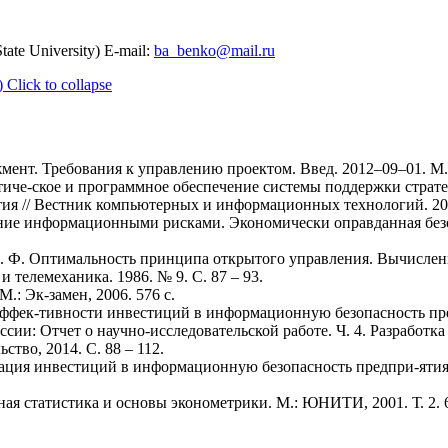
tate University) E-mail:
ba_benko@mail.ru
)
Click to collapse
ент. Требования к управлению проектом. Введ. 2012–09–01. М.
матиче-ское и программное обеспечение системы поддержки страт
ия // Вестник компьютерных и информационных технологий. 2013
ление информационными рисками. Экономически оправданная без
к В. Ф. Оптимальность принципа открытого управления. Вычисл
и телемеханика. 1986. № 9. С. 87 – 93.
.: Эк-замен, 2006. 576 с.
ь эффек-тивности инвестиций в информационную безопасность п
сии: Отчет о научно-исследовательской работе. Ч. 4. Разработк
ство, 2014. С. 88 – 112.
изация инвестиций в информационную безопасность предпри-яти
ная статистика и основы эконометрики. М.: ЮНИТИ, 2001. Т. 2. 6