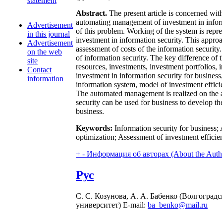
statement
Abstract.
The present article is concerned wit
automating management of investment in informa
Advertisement
of this problem. Working of the system is repr
in this journal
investment in information security. This appr
Advertisement
assessment of costs of the information security.
on the web
of information security. The key difference of 
site
resources, investments, investment portfolios, 
Contact
investment in information security for busine
information
information system, model of investment effic
The automated management is realized on the an
security can be used for business to develop t
business.
Keywords:
Information security for business
optimization; Assessment of investment efficie
+
-
Информация об авторах (About the Auth
Рус
С. С. Козунова, А. А. Бабенко (Волгоград
университет) E-mail:
ba_benko@mail.ru