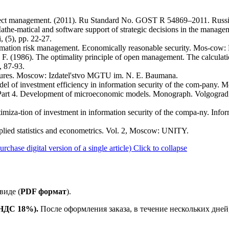
ject management. (2011). Ru Standard No. GOST R 54869–2011. Russi
the-matical and software support of strategic decisions in the managem
 (5), pp. 22-27.
ormation risk management. Economically reasonable security. Mos-co
F. (1986). The optimality principle of open management. The calculati
, 87-93.
lectures. Moscow: Izdatel'stvo MGTU im. N. E. Baumana.
el of investment efficiency in information security of the com-pany. 
 Part 4. Development of microeconomic models. Monograph. Volgogra
miza-tion of investment in information security of the compa-ny. Infor
pplied statistics and econometrics. Vol. 2, Moscow: UNITY.
ase digital version of a single article)
Click to collapse
виде (
PDF формат
).
е НДС 18%).
После оформления заказа, в течение нескольких дней