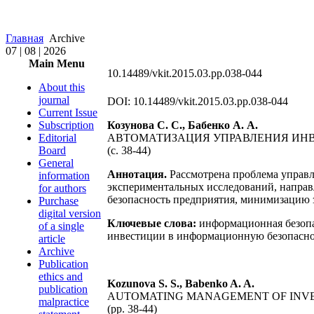
Главная
Archive
07 | 08 | 2026
Main Menu
10.14489/vkit.2015.03.pp.038-044
About this
journal
DOI: 10.14489/vkit.2015.03.pp.038-044
Current Issue
Subscription
Козунова С. С., Бабенко А. А.
Editorial
АВТОМАТИЗАЦИЯ УПРАВЛЕНИЯ ИН
Board
(с. 38-44)
General
Аннотация.
Рассмотрена проблема управл
information
экспериментальных исследований, напра
for authors
безопасность предприятия, минимизацию 
Purchase
digital version
Ключевые слова:
информационная безопа
of a single
инвестиции в информационную безопаснос
article
Archive
Publication
ethics and
Kozunova S. S., Babenko A. A.
publication
AUTOMATING MANAGEMENT OF INVES
malpractice
(pp. 38-44)