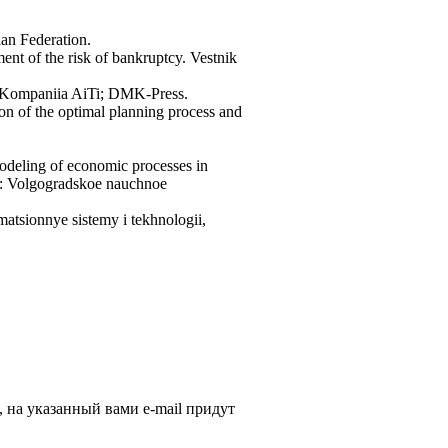
an Federation.
ent of the risk of bankruptcy. Vestnik
w: Kompaniia AiTi; DMK-Press.
on of the optimal planning process and
Modeling of economic processes in
d: Volgogradskoe nauchnoe
matsionnye sistemy i tekhnologii,
, на указанный вами e-mail придут