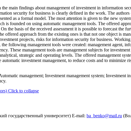
h the main findings about management of investment in information secu
tion security for business is clearly defined in the work. The authors
esented as a formal model. The most attention is given to the new sys
oach is founded on using automatic management tools. The offered appro
 On the basis of the received assessment it is possible to forecast the f
the offered approach from the existing ones is that not one object is ma
investment projects, risks for information security for business. Worki
ss, the following management tools were created: management agent, in
iency. These management tools are management subjects for investment i
alytical, strategic and operating levels. The offered management syst
he automatic investment management, to reduce costs and to minimize ris
; Automatic management; Investment management system; Investment in 
ncy.
ors)
Click to collapse
ский государственный университет) E-mail:
ba_benko@mail.ru
(Во