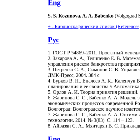
Eng
S. S. Kozunova, A. A. Babenko
(Volgograd S
+
-
Библиографический список (References
Рус
1. ГОСТ Р 54869–2011. Проектный менеджм
2. Захарова А. А., Телипенко Е. В. Мате
управления риском банкротства предприят
3. Петренко С. А., Симонов С. В. Управ
ДМК-Пресс, 2004. 384 с.
4. Бурков В. Н., Еналеев А. К., Каленчу
планирования и ее свойства // Автоматика 
5. Орлов А. И. Теория принятия решений. М
6. Жаринова С. С., Бабенко А. А. Модел
экономических процессов современной Рос
Волгоград: Волгоградское научное издатель
7. Жаринова С. С., Бабенко А. А. Оптим
технологии. 2014. № 3(83). С. 114 – 123.
8. Айвазян С. А., Мхитарян В. С. Приклад
Eng