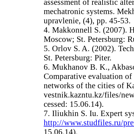
assessment of realistic alte
mechatronic systems. Mekha
upravlenie, (4), pp. 45-53.
4. Makkonnell S. (2007). H
Moscow; St. Petersburg: Rus
5. Orlov S. A. (2002). Tec
St. Petersburg: Piter.
6. Mukhanov B. K., Akbaso
Comparative evaluation of t
networks of the cities of Ka
vestnik.kazntu.kz/files/n
cessed: 15.06.14).
7. Iliukhin S. Iu. Expert sy
http://www.studfiles.ru/p
15.06.14).