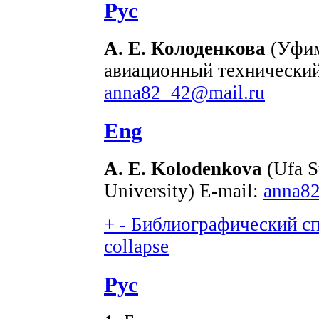
Рус
А. Е. Колоденкова
(Уфим
авиационный технический
anna82_42@mail.ru
Eng
A. E. Kolodenkova
(Ufa S
University) E-mail:
anna8
+
-
Библиографический спи
collapse
Рус