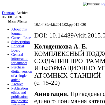
|
Ру
Главная
Archive
06 | 08 | 2026
Main Menu
10.14489/vkit.2015.02.pp.015-020
About this
journal
DOI: 10.14489/vkit.2015.
Current Issue
Subscription
Колоденкова А. Е.
Editorial
Board
КОМПЛЕКСНЫЙ ПОДХО
General
information
СОЗДАНИЯ ПРОГРАМ
for authors
ИНФОРМАЦИОННО-УП
Purchase
digital version
АТОМНЫХ СТАНЦИЙ
of a single
article
(с. 15-20)
Archive
Publication
Аннотация.
Приведены о
ethics and
publication
единого понимания катего
malpractice