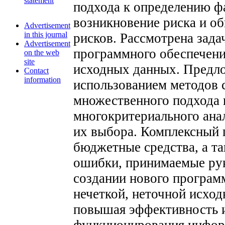
statement
подхода к определению 
возникновение риска и о
Advertisement
in this journal
рисков. Рассмотрена зада
Advertisement
программного обеспечени
on the web
site
исходных данных. Предло
Contact
information
использованием методов с
множественного подхода 
многокритериального ана
их выбора. Комплексный 
бюджетные средства, а т
ошибки, принимаемые рук
создании нового програм
нечеткой, неточной исхо
повышая эффективность и