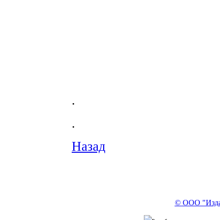
.
.
Назад
© ООО "Изда