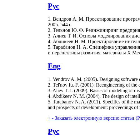
Рус
1. Вендров А. М. Проектирование програ
2005. 544 с.
2. Тельнов Ю. Ф. Реинжиниринг предприят
3. Алиев Т. И. Основы моделирования ди
4. Абдикеев Н. М. Проектирование интелле
5. Тарабанов Н. А. Специфика управления
и перспективы развития: материалы X Межд
Eng
1. Vendrov A. M. (2005). Designing software e
2. Tel'nov Iu. F. (2001). Reengineering of the 
3. Aliev T. I. (2009). Basics of modeling of d
4. Abdikeev N. M. (2004). The design of inte
5. Tarabanov N. A. (2011). Specifics of the m
and prospects of development: proceedings of t
+
-
Заказать электронную версию статьи (Purch
Рус