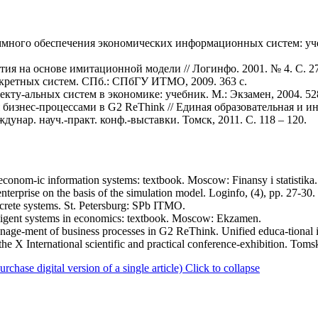
ммного обеспечения экономических информационных систем: уче
ия на основе имитационной модели // Логинфо. 2001. № 4. С. 27
скретных систем. СПб.: СПбГУ ИТМО, 2009. 363 с.
кту-альных систем в экономике: учебник. М.: Экзамен, 2004. 528
 бизнес-процессами в G2 ReThink // Единая образовательная и 
унар. науч.-практ. конф.-выставки. Томск, 2011. С. 118 – 120.
conom-ic information systems: textbook. Moscow: Finansy i statistika.
enterprise on the basis of the simulation model. Loginfo, (4), pp. 27-30.
iscrete systems. St. Petersburg: SPb ITMO.
lligent systems in economics: textbook. Moscow: Ekzamen.
anage-ment of business processes in G2 ReThink. Unified educa-tional 
he X International scientific and practical conference-exhibition. Toms
ase digital version of a single article)
Click to collapse