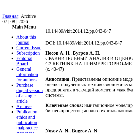
Главная
Archive
07 | 08 | 2026
Main Menu
10.14489/vkit.2014.12.pp.043-047
About this
journal
DOI: 10.14489/vkit.2014.12.pp.043-047
Current Issue
Subscription
Носов А. Н., Бугров А. Н.
Editorial
СРАВНИТЕЛЬНЫЙ АНАЛИЗ И ОЦЕНК
Board
G2 RETHINK НА ПРИМЕРЕ ГОРНО-М
General
(с. 43-47)
information
Аннотация.
Представлены описание модел
for authors
оценка полученных технико-экономических
Purchase
предприятия в текущий момент, и «как бу
digital version
системы.
of a single
article
Ключевые слова:
имитационное моделиро
Archive
бизнес-процессов; анализ технико-эконом
Publication
ethics and
publication
malpractice
Nosov A. N., Bugrov A. N.