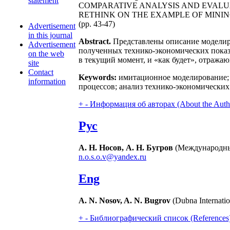
statement
COMPARATIVE ANALYSIS AND EVALU
RETHINK ON THE EXAMPLE OF MIN
(pp. 43-47)
Advertisement
in this journal
Abstract.
Представлены описание моделиро
Advertisement
полученных технико-экономических показа
on the web
в текущий момент, и «как будет», отража
site
Contact
Keywords:
имитационное моделирование; 
information
процессов; анализ технико-экономических
+
-
Информация об авторах (About the Auth
Рус
А. Н. Носов, А. Н. Бугров
(Международный
n.o.s.o.v@yandex.ru
Eng
A. N. Nosov, A. N. Bugrov
(Dubna Internatio
+
-
Библиографический список (References