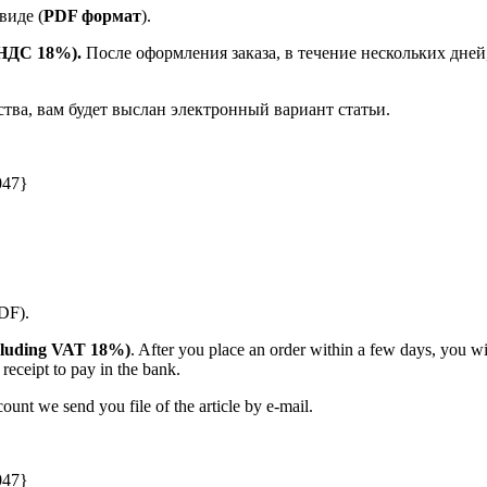
виде (
PDF формат
).
е НДС 18%).
После оформления заказа, в течение нескольких дней
ства, вам будет выслан электронный вариант статьи.
047}
PDF).
(including VAT 18%)
. After you place an order within a few days, you w
receipt to pay in the bank.
unt we send you file of the article by e-mail.
047}