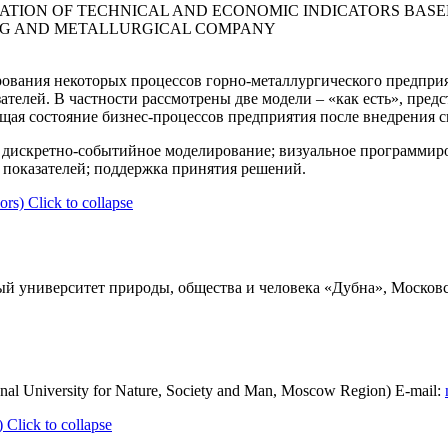
ATION OF TECHNICAL AND ECONOMIC INDICATORS BASE
ING AND METALLURGICAL COMPANY
вания некоторых процессов горно-металлургического предприят
телей. В частности рассмотрены две модели – «как есть», пред
ющая состояние бизнес-процессов предприятия после внедрения
дискретно-событийное моделирование; визуальное программиро
 показателей; поддержка принятия решений.
ors)
Click to collapse
 университет природы, общества и человека «Дубна», Московска
nal University for Nature, Society and Man, Moscow Region) E-mail:
)
Click to collapse