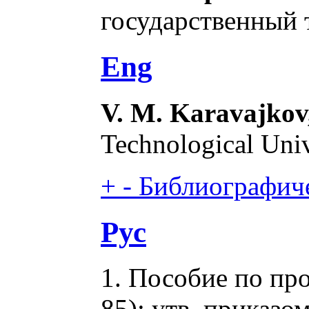
государственный 
Eng
V. M. Karavajkov,
Technological Univ
+
-
Библиографиче
Рус
1. Пособие по пр
85): утв. приказо