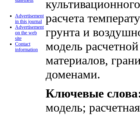
культивационного
statement
расчета температ
Advertisement
in this journal
Advertisement
грунта и воздушн
on the web
site
модель расчетной
Contact
information
материалов, гран
доменами.
Ключевые слова
модель; расчетная