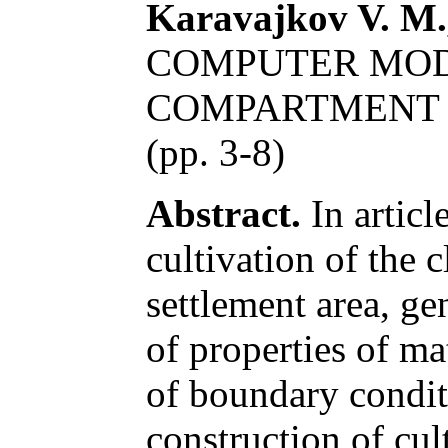
Karavajkov V. M.,
COMPUTER MOD
COMPARTMENT
(pp. 3-8)
Abstract.
In articl
cultivation of the
settlement area, ge
of properties of ma
of boundary condit
construction of cul