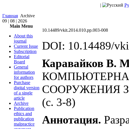
|
Ру
Главная
Archive
09 | 08 | 2026
Main Menu
10.14489/vkit.2014.010.pp.003-008
About this
journal
DOI: 10.14489/vki
Current Issue
Subscription
Editorial
Каравайков В. М.
Board
General
information
КОМПЬЮТЕРНА
for authors
Purchase
СООРУЖЕНИЯ З
digital version
of a single
article
(с. 3-8)
Archive
Publication
ethics and
Аннотация.
Разра
publication
malpractice