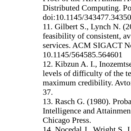
Distributed Computing. P
doi:10.1145/343477.34350
11. Gilbert S., Lynch N. (
feasibility of consistent, a
services. ACM SIGACT New
10.1145/564585.564601
12. Kibzun A. I., Inozemts
levels of difficulty of the 
maximum credibility. Avtom
37.
13. Rasch G. (1980). Prob
Intelligence and Attainmen
Chicago Press.
14. Nocedal J., Wright S. 