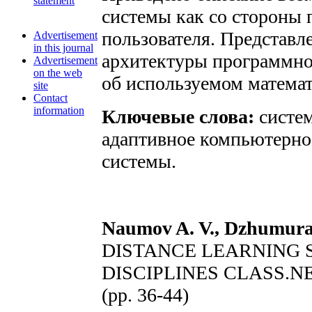
statement
системы как со стороны п
пользователя. Представл
Advertisement
in this journal
архитектуры программно
Advertisement
on the web
об используемом матема
site
Contact
information
Ключевые слова:
систем
адаптивное компьютерно
системы.
Naumov A. V., Dzhumurat
DISTANCE LEARNING
DISCIPLINES CLASS.N
(pp. 36-44)