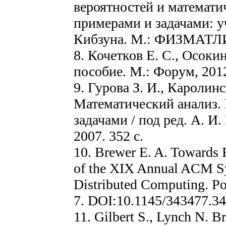
вероятностей и математич
примерами и задачами: уч
Кибзуна. М.: ФИЗМАТЛИТ
8. Кочетков Е. С., Осоки
пособие. М.: Форум, 2012
9. Гурова З. И., Каролинс
Математический анализ.
задачами / под ред. А. 
2007. 352 с.
10. Brewer E. A. Towards R
of the XIX Annual ACM Sy
Distributed Computing. P
7. DOI:10.1145/343477.3
11. Gilbert S., Lynch N. B