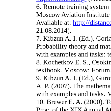
6. Remote training syste
Moscow Aviation Institute 
Available at:
http://distan
21.08.2014).
7. Kibzun A. I. (Ed.), Gor
Probability theory and math
with examples and tasks:
8. Kochetkov E. S., Osokin
textbook. Moscow: Forum
9. Kibzun A. I. (Ed.), Guro
A. P. (2007). The mathemati
with examples and tasks
10. Brewer E. A. (2000). 
Proc. of the XIX Annual 