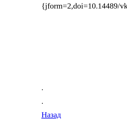
{jform=2,doi=10.14489/vk
.
.
Назад