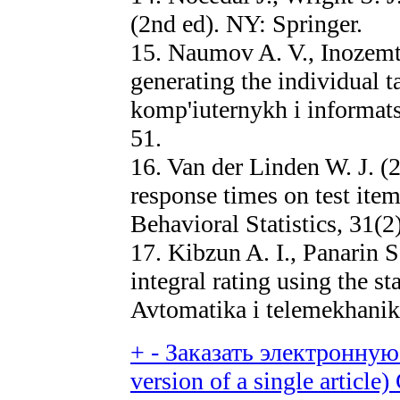
(2nd ed). NY: Springer.
15. Naumov A. V., Inozemt
generating the individual t
komp'iuternykh i informats
51.
16. Van der Linden W. J. (
response times on test ite
Behavioral Statistics, 31(2
17. Kibzun A. I., Panarin S
integral rating using the sta
Avtomatika i telemekhanika
+
-
Заказать электронную 
version of a single article)