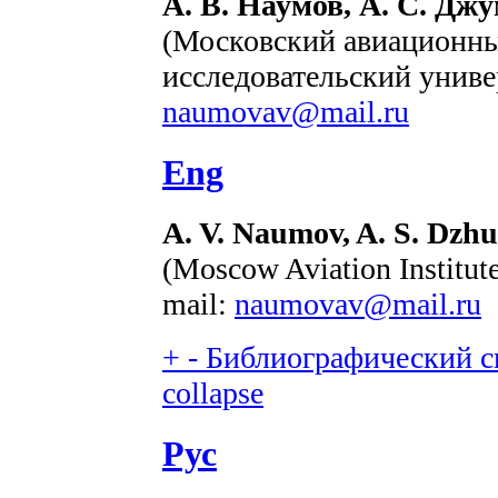
А. В. Наумов, А. С. Дж
(Московский авиационны
исследовательский универ
naumovav@mail.ru
Eng
A. V. Naumov, A. S. Dzh
(Moscow Aviation Institute
mail:
naumovav@mail.ru
+
-
Библиографический сп
collapse
Рус