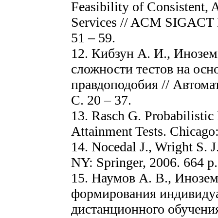
Feasibility of Consistent, 
Services // ACM SIGACT N
51 – 59.
12. Кибзун А. И., Инозе
сложности тестов на осн
правдоподобия // Автомат
С. 20 – 37.
13. Rasch G. Probabilistic
Attainment Tests. Chicago:
14. Nocedal J., Wright S. 
NY: Springer, 2006. 664 р.
15. Наумов А. В., Инозе
формирования индивидуа
дистанционного обучени