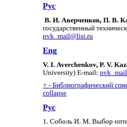
Рус
В. И. Аверченков, П. В. К
государственный техническ
pvk_mail@list.ru
Eng
V. I. Averchenkov, P. V. Ka
University) E-mail:
pvk_mail
+
-
Библиографический спис
collapse
Рус
1. Соболь И. М. Выбор опт