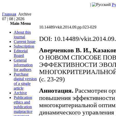
|
Ру
Главная
Archive
07 | 08 | 2026
Main Menu
10.14489/vkit.2014.09.pp.023-029
About this
journal
DOI: 10.14489/vkit.2014.09
Current Issue
Subscription
Аверченков В. И., Казаков
Editorial
Board
О НОВОМ СПОСОБЕ П
General
ЭФФЕКТИВНОСТИ ЭВО
information
for authors
МНОГОКРИТЕРИАЛЬНО
Purchase
(с. 23-29)
digital version
of a single
article
Аннотация.
Рассмотрен ор
Archive
повышения эффективности 
Publication
ethics and
многокритериальной оптим
publication
динамического управления
malpractice