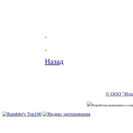
.
.
Назад
© ООО "Изда
Разработка концепции и со