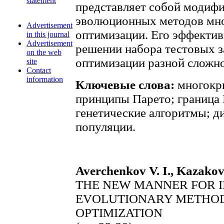
statement
представляет собой модиф
эволюционных методов мн
Advertisement
оптимизации. Его эффектив
in this journal
Advertisement
решении набора тестовых 
on the web
оптимизации разной сложно
site
Contact
information
Ключевые слова:
многокри
принципы Парето; граница
генетические алгоритмы; д
популяции.
Averchenkov V. I., Kazakov 
THE NEW MANNER FOR I
EVOLUTIONARY METHODS
OPTIMIZATION