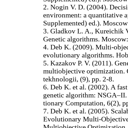
2. Nogin V. D. (2004). Decisi
environment: a quantitative 
Supplemented) ed.). Mosco
3. Gladkov L. A., Kureichik V
Genetic algorithms. Mosco
4. Deb K. (2009). Multi-obje
evolutionary algorithms. Ho
5. Kazakov P. V. (2011). Gene
multiobjective optimization.
tekhnologii, (9), pp. 2-8.
6. Deb K. еt al. (2002). A fast
genetic algorithm: NSGA–II.
tionary Computation, 6(2), p
7. Deb K. еt al. (2005). Scal
Evolutionary Multi-Objectiv
Multiobjective Optimization.