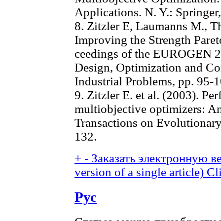
Applications. N. Y.: Springer
8. Zitzler E, Laumanns M., T
Improving the Strength Paret
ceedings of the EUROGEN 20
Design, Optimization and Con
Industrial Problems, pp. 95-1
9. Zitzler E. еt al. (2003). P
multiobjective optimizers: A
Transactions on Evolutionary
132.
+
-
Заказать электронную ве
version of a single article)
Cl
Рус