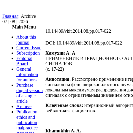
Главная
Archive
07 | 08 | 2026
Main Menu
10.14489/vkit.2014.08.pp.017-022
About this
journal
DOI: 10.14489/vkit.2014.08.pp.017-022
Current Issue
Subscription
Хамухин А. А.
Editorial
ПРИМЕНЕНИЕ ИТЕРАЦИОННОГО АЛГ
Board
СИГНАЛОВ
General
(с. 17-22)
information
Аннотация.
Рассмотрено применение итер
for authors
сигналов на фоне широкополосного шума.
Purchase
локальным максимумам распределения дис
digital version
сигналах с отрицательным значением отн
of a single
article
Ключевые слова:
итерационный алгоритм
Archive
вейвлет-коэффициентов.
Publication
ethics and
publication
malpractice
Khamukhin A. A.