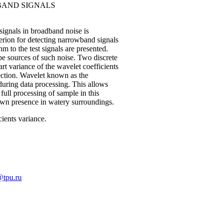
BAND SIGNALS
signals in broadband noise is
iterion for detecting narrowband signals
m to the test signals are presented.
be sources of such noise. Two discrete
rt variance of the wavelet coefficients
ection. Wavelet known as the
uring data processing. This allows
ull processing of sample in this
 own presence in watery surroundings.
ients variance.
@tpu.ru