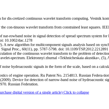
m for dis-cretized continuous wavelet transform computing. Vestnik ko
 the con-tinuous wavelet transform from constrained least squares. IEEE
of nar-rowband noise in signal detection of spread spectrum system for lo
oi: 10.1002/dac.1278
). A new algorithm for multicomponent signals analysis based on synch
n Signal Proc., 60(11), pp. 5787-5798. doi: 10.1109/TSP.2012.2212891
ulation of the continuous wavelet transform to the problem of detectio
 wavelet-spectrum. Elektronnyi zhurnal «Tekhnicheskaia akustika», (5), 
f noise hydroacoustic signals in the form of the scale, based on a calcul
ostics of engine operation. Ru Patent No. 2154813. Russian Federa-tion
(2009). Device for detection of narrow-band noise of hydroacoustic sign
7970. Russian Federation.
ase digital version of a single article)
Click to collapse