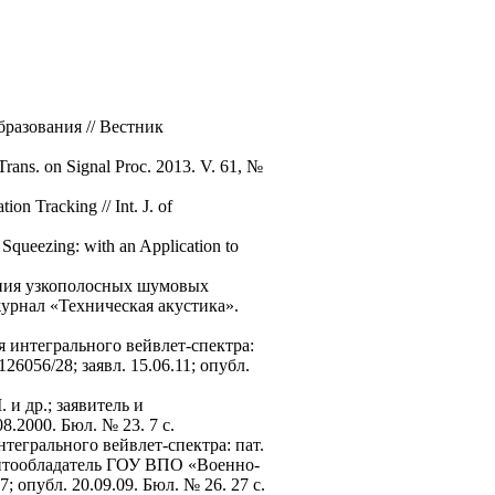
разования // Вестник
Trans. on Signal Proc. 2013. V. 61, №
on Tracking // Int. J. of
Squeezing: with an Application to
-ния узкополосных шумовых
журнал «Техническая акустика».
 интегрального вейвлет-спектра:
6056/28; заявл. 15.06.11; опубл.
 и др.; заявитель и
8.2000. Бюл. № 23. 7 с.
егрального вейвлет-спектра: пат.
тентообладатель ГОУ ВПО «Военно-
 опубл. 20.09.09. Бюл. № 26. 27 с.