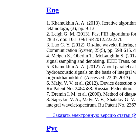
Eng
1. Khamukhin A. A. (2013). Iterative algorith
tekhnologii, (3), pp. 9-13.
2. Leigh G. M. (2013). Fast FIR algorithms for
28-37. doi: 10.1109/TSP.2012.2222376
3. Luo G. Y. (2012). On-line wavelet filtering 
Communication System, 25(5), pp. 598-615. d
4. Meigen S., Oberlin T., McLaughlin S. (2012
signal sampling and denoising. IEEE Trans. o
5. Khamukhin A. A. (2012). About parallel calc
hydroacoustic signals on the basis of integral
org/ru/khamukhin1 (Accessed: 22.05.2013).
6. Malyi V. V. et al. (2012). Device detection o
Ru Patent No. 2464588. Russian Federation.
7. Dremin I. M. et al. (2000). Method of diagn
8. Saprykin V. A., Malyi V. V., Shatalov G. V. 
integral wavelet-spectrum. Ru Patent No. 236
+
-
Заказать электронную версию статьи (Purch
Рус