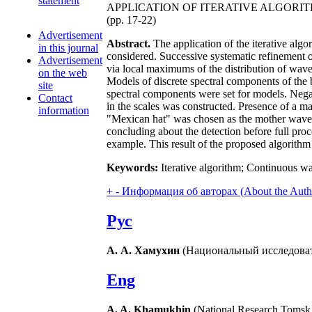
statement
APPLICATION OF ITERATIVE ALGOR
(pp. 17-22)
Advertisement
Abstract.
The application of the iterative alg
in this journal
considered. Successive systematic refinement of 
Advertisement
via local maximums of the distribution of wavele
on the web
Models of discrete spectral components of the 
site
spectral components were set for models. Negati
Contact
in the scales was constructed. Presence of a m
information
"Mexican hat" was chosen as the mother wavele
concluding about the detection before full pro
example. This result of the proposed algorithm
Keywords:
Iterative algorithm; Continuous wa
+
-
Информация об авторах (About the Auth
Рус
А. А. Хамухин
(Национальный исследоват
Eng
A. A. Khamukhin
(National Research Tomsk 