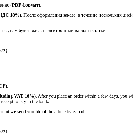
виде (
PDF формат
).
е НДС 18%).
После оформления заказа, в течение нескольких дней
ства, вам будет выслан электронный вариант статьи.
022}
PDF).
(including VAT 18%)
. After you place an order within a few days, you w
receipt to pay in the bank.
unt we send you file of the article by e-mail.
022}