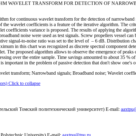
ITHM WAVELET TRANSFORM FOR DETECTION OF NARROW
orithm for continuous wavelet transform for the detection of narrowband 
the wavelet coefficients is a feature of the iterative algorithm. The cr
t coefficients variance is proposed. The results of applying the algorith
broadband noise were used as test signals. Screw propellers vessel can 
ve signal-to-noise ratio was set to the level of – 6 dB. Distribution cha
aximum in this chart was recognized as discrete spectral component det
t. The proposed algorithm allows to observe the emergence of peaks d
cessing over the entire sample. Time savings amounted to about 35 % of f
 is important in the problem of passive detection that don't show one's
velet transform; Narrowband signals; Broadband noise; Wavelet coeffic
ors)
Click to collapse
ельский Томский политехнический университет) E-mail:
aaxtpu
Polytechnic University) E-mail:
aaxtpu@tpu.ru