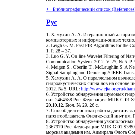
+
-
Библиографический список (References
Рус
1. Хамухин А. А. Итерационный алгоритм
компьютерных и информаци-онных технолог
2. Leigh G. M. Fast FIR Algorithms for the C
1. P. 28 – 37.
3. Luo G. Y. On-line Wavelet Filtering of Nar
Communication System. 2012. V. 25, № 5. P. 
4. Meigen S., Oberlin T., McLaughlin S. A N
Signal Sampling and Denoising // IEEE Trans. 
5. Хамухин А. А. О параллельном вычисл
гидроакустических сигна-лов на основе ин
2012. № 5. URL:
http://www.ejta.org/ru/kha
6. Устройство обнаружения шумовых гидро
пат. 2464588 Рос. Федерация: МПК G 01 S3/
20.10.12. Бюл. № 29. 26 с.
7. Способ диагностики работы двигателя: 
патентообладатель Физиче-ский ин-т им. П.
8. Устройство обнаружения узкополосных 
2367970 Рос. Феде-рация: МПК G 01 S3/80
морская академия им. Адмирала Флота Совет