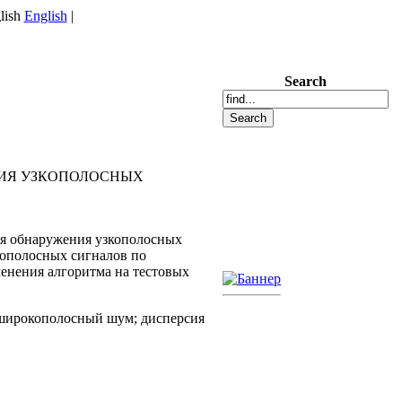
English
|
Search
НИЯ УЗКОПОЛОСНЫХ
ля обнаружения узкополосных
кополосных сигналов по
енения алгоритма на тестовых
 широкополосный шум; дисперсия