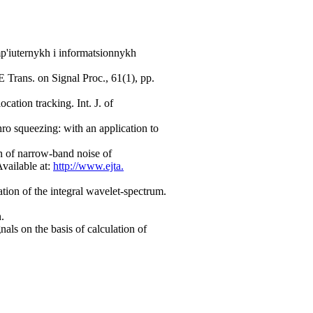
mp'iuternykh i informatsionnykh
 Trans. on Signal Proc., 61(1), pp.
cation tracking. Int. J. of
ro squeezing: with an application to
n of narrow-band noise of
Available at:
http://www.ejta.
ation of the integral wavelet-spectrum.
.
als on the basis of calculation of