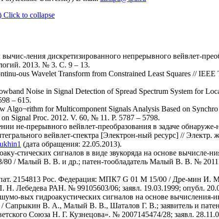
)
Click to collapse
 вычис-ления дискретизированного непрерывного вейвлет-преоб
ий. 2013. № 3. С. 9 – 13.
ontinu-ous Wavelet Transform from Constrained Least Squares // IEEE 
rowband Noise in Signal Detection of Spread Spectrum System for Locati
598 – 615.
ew Algo¬rithm for Multicomponent Signals Analysis Based on Synchro 
on Signal Proc. 2012. V. 60, № 11. P. 5787 – 5798.
ении не-прерывного вейвлет-преобразования в задаче обнаруже
тегрального вейвлет-спектра [Электрон-ный ресурс] // Электр. 
mukhin1
(дата обращения: 22.05.2013).
аку-стических сигналов в виде звукоряда на основе вычисле-ния
80 / Малый В. В. и др.; патен-тообладатель Малый В. В. № 201112
пат. 2154813 Рос. Федерация: МПК7 G 01 M 15/00 / Дре-мин И. М.
 Н. Лебедева РАН. № 99105603/06; заявл. 19.03.1999; опубл. 20.0
шумо-вых гидроакустических сигналов на основе вычисления-инт
 / Сапрыкин В. А., Малый В. В., Шаталов Г. В.; заявитель и па
ского Союза Н. Г. Кузнецова». № 2007145474/28; заявл. 28.11.07;