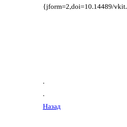
{jform=2,doi=10.14489/vkit
.
.
Назад