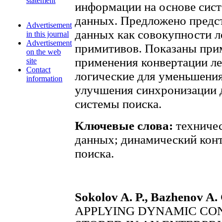
statement
информации на основе сис
данных. Предложено предс
Advertisement
данных как совокупности л
in this journal
Advertisement
примитивов. Показаны при
on the web
применения конвертации л
site
Contact
логические для уменьшения
information
улучшения синхронизации 
системы поиска.
Ключевые слова:
техничес
данных; динамический конт
поиска.
Sokolov A. P., Вazhenov A. 
APPLYING DYNAMIC CO