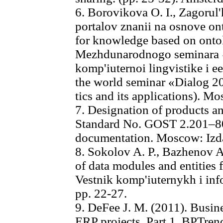
6. Borovikova O. I., Zagorul'
portalov znanii na osnove ont
for knowledge based on onto
Mezhdunarodnogo seminara 
komp'iuternoi lingvistike i e
the world seminar «Dialog 2
tics and its applications). Mo
7. Designation of products a
Standard No. GOST 2.201–80.
documentation. Moscow: Izdat
8. Sokolov A. P., Bazhenov A
of data modules and entities 
Vestnik komp'iuternykh i inf
pp. 22-27.
9. DeFee J. M. (2011). Busin
ERP projects. Part 1. BPTrend