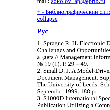
mail:
sokolov_ap@eprib.ru
+
-
Библиографический спис
collapse
Рус
1. Sprague R. H. Electroni
Challenges and Opportunitie
a¬gers // Management Inform
№ 19 (1). Р. 29 – 49.
2. Small D. J. A Model-Driven
Document Management, Suppo
The University of Leeds. Sch
September 1999. 188 р.
3. S1000D International Speci
Publication Utilizing a Co