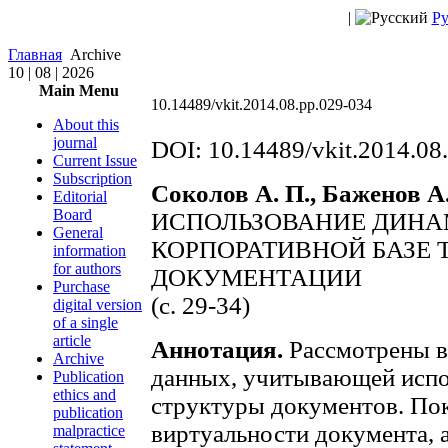
|
Ру
Главная
Archive
10 | 08 | 2026
Main Menu
10.14489/vkit.2014.08.pp.029-034
About this
journal
DOI: 10.14489/vkit.2014.08
Current Issue
Subscription
Соколов А. П., Баженов А.
Editorial
Board
ИСПОЛЬЗОВАНИЕ ДИНА
General
КОРПОРАТИВНОЙ БАЗЕ
information
for authors
ДОКУМЕНТАЦИИ
Purchase
(с. 29-34)
digital version
of a single
article
Аннотация.
Рассмотрены в
Archive
данных, учитывающей испо
Publication
ethics and
структуры документов. Пок
publication
виртуальности документа, 
malpractice