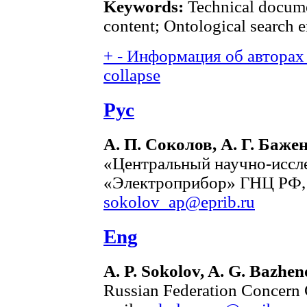
Keywords:
Technical docum
content; Ontological search e
+
-
Информация об авторах 
collapse
Рус
А. П. Соколов, А. Г. Баже
«Центральный научно-иссл
«Электроприбор» ГНЦ РФ, 
sokolov_ap@eprib.ru
Eng
A. P. Sokolov, A. G. Bazhen
Russian Federation Concern 