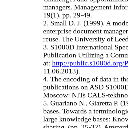
managers. Management Inform
19(1), pp. 29-49.
2. Small D. J. (1999). A mode
enterprise document managem
reuse. The University of Lee
3. S1000D International Speci
Publication Utilizing a Com
at:
http://public.s1000d.org
11.06.2013).
4. The encoding of data in th
publications on ASD S1000D:
Moscow: NITs CALS-tekhnolog
5. Guariano N., Giaretta P. 
bases. Towards a terminologic
large knowledge bases: Kno
sharing. (pp. 25-32). Amster