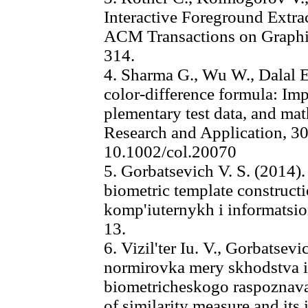
Interactive Foreground Extra
ACM Transactions on Graph
314.
4. Sharma G., Wu W., Dalal 
color-difference formula: Im
plementary test data, and ma
Research and Application, 30(
10.1002/col.20070
5. Gorbatsevich V. S. (2014). 
biometric template constructi
komp'iuternykh i informatsio
13.
6. Vizil'ter Iu. V., Gorbatsev
normirovka mery skhodstva i e
biometricheskogo raspoznavan
of similarity measure and its 