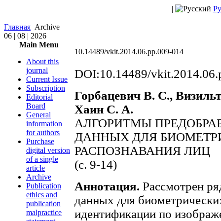
|
Ру
Главная
Archive
06 | 08 | 2026
Main Menu
10.14489/vkit.2014.06.pp.009-014
About this
journal
DOI:10.14489/vkit.2014.06.
Current Issue
Subscription
Горбацевич В. С., Визильт
Editorial
Board
Хаин С. А.
General
АЛГОРИТМЫ ПРЕДОБРА
information
for authors
ДАННЫХ ДЛЯ БИОМЕТР
Purchase
РАСПОЗНАВАНИЯ ЛИЦ
digital version
of a single
(с. 9-14)
article
Archive
Аннотация.
Рассмотрен ряд
Publication
ethics and
данных для биометрически
publication
идентификации по изображ
malpractice