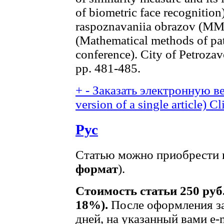
of biometric face recognitio
raspoznavaniia obrazov (MMR
(Mathematical methods of pa
conference). City of Petroza
pp. 481-485.
+
-
Заказать электронную ве
version of a single article)
Cl
Рус
Статью можно приобрести в
формат
).
Стоимость статьи 250 руб
18%).
После оформления за
дней, на указанный вами e-