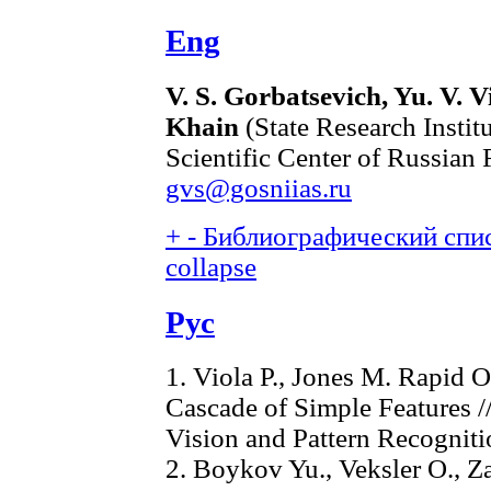
Eng
V. S. Gorbatsevich, Yu. V. Vi
Khain
(State Research Instit
Scientific Center of Russian
gvs@gosniias.ru
+
-
Библиографический спис
collapse
Рус
1. Viola P., Jones M. Rapid 
Cascade of Simple Features 
Vision and Pattern Recogniti
2. Boykov Yu., Veksler O., Z