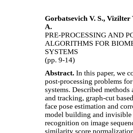
Gorbatsevich V. S., Vizilter 
A.
PRE-PROCESSING AND P
ALGORITHMS FOR BIOME
SYSTEMS
(pp. 9-14)
Abstract.
In this paper, we c
post-processing problems for
systems. Described methods a
and tracking, graph-cut base
face pose estimation and cor
model building and invisible 
recognition on image sequenc
similarity score normalizatio