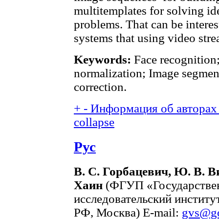
multitemplates for solving ide
problems. That can be interes
systems that using video stre
Keywords:
Face recognition;
normalization; Image segment
correction.
+
-
Информация об авторах 
collapse
Рус
В. С. Горбацевич, Ю. В. В
Хаин
(ФГУП «Государстве
исследовательский инстит
РФ, Москва) E-mail:
gvs@go