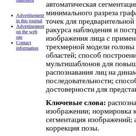
statement
автоматическая сегментаци
минимального разреза граф
Advertisement
точек для предварительной
in this journal
Advertisement
ракурса наблюдения и пост
on the web
изображения лица с приме
site
Contact
трехмерной модели головы
information
областей; способ построен
мультишаблонов для повыш
распознавания лиц на дина
последовательности; спос
достоверности для предста
Ключевые слова:
распозна
изображении; нормировка 
сегментация изображений; а
коррекция позы.