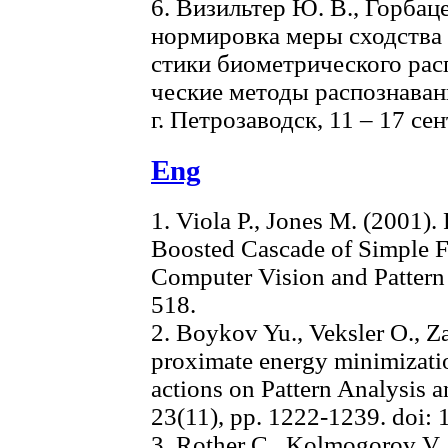
6. Визильтер Ю. В., Горбац
нормировка меры сходства и
стики биометрического рас
ческие методы распознаван
г. Петрозаводск, 11 – 17 сент
Eng
1. Viola P., Jones M. (2001).
Boosted Cascade of Simple F
Computer Vision and Pattern
518.
2. Boykov Yu., Veksler O., Za
proximate energy minimizatio
actions on Pattern Analysis a
23(11), pp. 1222-1239. doi:
3. Rother C., Kolmogorov V.,