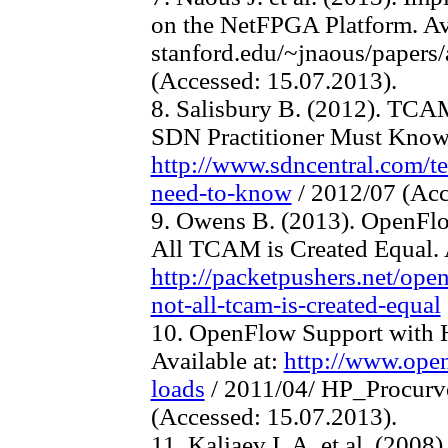
on the NetFPGA Platform. Av
stanford.edu/~jnaous/papers
(Accessed: 15.07.2013).
8. Salisbury B. (2012). TC
SDN Practitioner Must Know. 
http://www.sdncentral.com/t
need-to-know
/ 2012/07 (Acc
9. Owens B. (2013). OpenFl
All TCAM is Created Equal. A
http://packetpushers.net/ope
not-all-tcam-is-created-equal
10. OpenFlow Support with H
Available at:
http://www.ope
loads
/ 2011/04/ HP_Procur
(Accessed: 15.07.2013).
11. Kaliaev I. A. et al. (2008