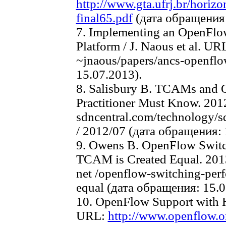
http://www.gta.ufrj.br/horiz
final65.pdf
(дата обращения:
7. Implementing an OpenFlo
Platform / J. Naous et al. UR
~jnaous/papers/ancs-openfl
15.07.2013).
8. Salisbury B. TCAMs and
Practitioner Must Know. 20
sdncentral.com/technology/
/ 2012/07 (дата обращения: 
9. Owens B. OpenFlow Switc
TCAM is Created Equal. 2013
net /openflow-switching-perf
equal (дата обращения: 15.0
10. OpenFlow Support with H
URL:
http://www.openflow.o