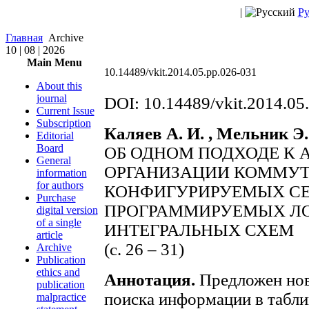
|
Ру
Главная
Archive
10 | 08 | 2026
Main Menu
10.14489/vkit.2014.05.pp.026-031
About this
journal
DOI: 10.14489/vkit.2014.05
Current Issue
Subscription
Каляев А. И. , Мельник Э.
Editorial
Board
ОБ ОДНОМ ПОДХОДЕ К 
General
ОРГАНИЗАЦИИ КОММУТ
information
for authors
КОНФИГУРИРУЕМЫХ СЕ
Purchase
ПРОГРАММИРУЕМЫХ Л
digital version
of a single
ИНТЕГРАЛЬНЫХ СХЕМ
article
(c. 26 – 31)
Archive
Publication
ethics and
Аннотация.
Предложен нов
publication
поиска информации в табли
malpractice