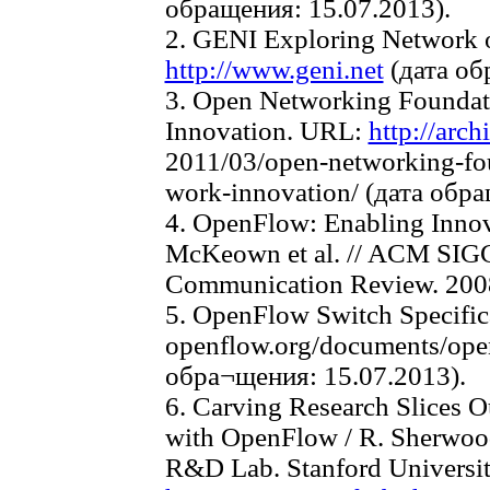
обращения: 15.07.2013).
2. GENI Exploring Network o
http://www.geni.net
(дата об
3. Open Networking Foundat
Innovation. URL:
http://arc
2011/03/open-networking-fou
work-innovation/ (дата обра
4. OpenFlow: Enabling Innov
McKeown et al. // ACM S
Communication Review. 2008.
5. OpenFlow Switch Specifi
openflow.org/documents/open
обра¬щения: 15.07.2013).
6. Carving Research Slices 
with OpenFlow / R. Sherwood 
R&D Lab. Stanford Universi