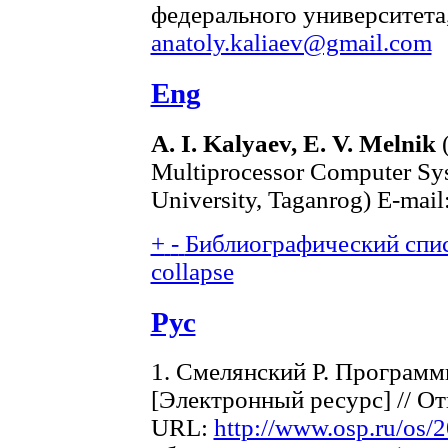
федерального университета,
anatoly.kaliaev@gmail.com
Eng
A. I. Kalyaev, E. V. Melnik
(
Multiprocessor Computer Sys
University, Taganrog) E-mail
+
-
Библиографический спис
collapse
Рус
1. Смелянский Р. Програм
[Электронный ресурс] // О
URL:
http://www.osp.ru/os