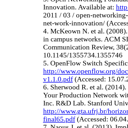
Innovation. Available at:
http
2011 / 03 / open-networking
net-work-innovation/ (Acces
4. McKeown N. et al. (2008)
in campus networks. ACM
Communication Review, 38(2)
10.1145/1355734.1355746
5. OpenFlow Switch Specifica
http://www.openflow.org/do
v1.1.0.pdf
(Accessed: 15.07.
6. Sherwood R. et al. (2014).
Your Production Network wi
Inc. R&D Lab. Stanford Univer
http://www.gta.ufrj.br/horiz
final65.pdf
(Accessed: 06.04
7. Naous J. et al. (2013). I