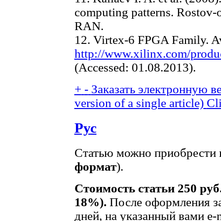
computing patterns. Rostov-o
RAN.
12. Virtex-6 FPGA Family. Av
http://www.xilinx.com/produc
(Accessed: 01.08.2013).
+
-
Заказать электронную вер
version of a single article)
Cl
Рус
Статью можно приобрести в
формат
).
Стоимость статьи 250 руб
18%).
После оформления за
дней, на указанный вами e-