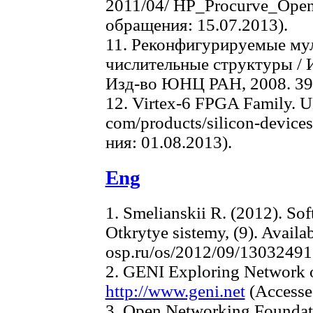
2011/04/ HP_Procurve_Open
обращения: 15.07.2013).
11. Реконфигурируемые му
числительные структуры / И
Изд-во ЮНЦ РАН, 2008. 393
12. Virtex-6 FPGA Family. 
com/products/silicon-devices
ния: 01.08.2013).
Eng
1. Smelianskii R. (2012). So
Otkrytye sistemy, (9). Availab
osp.ru/os/2012/09/13032491 
2. GENI Exploring Network of
http://www.geni.net
(Accesse
3. Open Networking Foundat