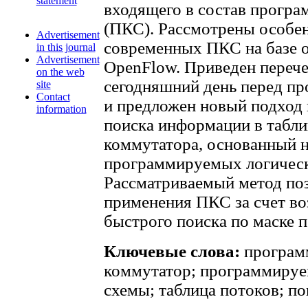
statement
входящего в состав прогр
(ПКС). Рассмотрены особе
Advertisement
современных ПКС на базе о
in this journal
Advertisement
OpenFlow. Приведен перече
on the web
сегодняшний день перед пр
site
Contact
и предложен новый подход 
information
поиска информации в табли
коммутатора, основанный н
программируемых логическ
Рассматриваемый метод по
применения ПКС за счет в
быстрого поиска по маске п
Ключевые слова:
програм
коммутатор; программируе
схемы; таблица потоков; по