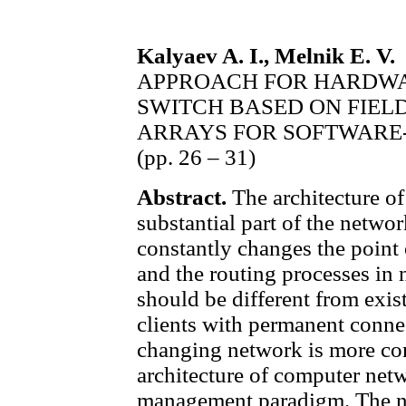
Kalyaev A. I., Melnik E. V.
APPROACH FOR HARDWA
SWITCH BASED ON FIE
ARRAYS FOR SOFTWARE
(pp. 26 – 31)
Abstract.
The architecture o
substantial part of the netwo
constantly changes the point
and the routing processes in 
should be different from exis
clients with permanent conne
changing network is more co
architecture of computer net
management paradigm. The ne