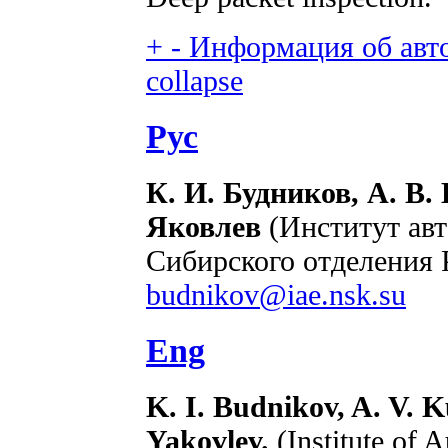
+
-
Информация об автор
collapse
Рус
К. И. Будников, А. В.
Яковлев
(Институт авт
Сибирского отделения 
budnikov@iae.nsk.su
Eng
K. I. Budnikov, A. V. K
Yakovlev.
(Institute of 