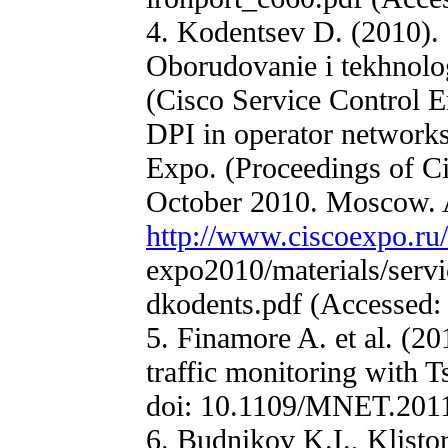
4. Kodentsev D. (2010). 
Oborudovanie i tekhnolog
(Cisco Service Control 
DPI in operator networks
Expo. (Proceedings of C
October 2010. Moscow. A
http://www.ciscoexpo.ru/
expo2010/materials/serv
dkodents.pdf (Accessed:
5. Finamore A. et al. (20
traffic monitoring with T
doi: 10.1109/MNET.201
6. Budnikov K.I., Klisto