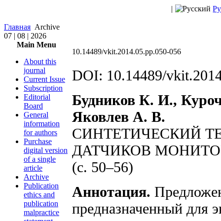
|
Ру
Главная
Archive
07 | 08 | 2026
Main Menu
10.14489/vkit.2014.05.pp.050-056
About this
journal
DOI: 10.14489/vkit.201
Current Issue
Subscription
Будников К. И., Куроч
Editorial
Board
Яковлев А. В.
General
information
СИНТЕТИЧЕСКИЙ ТЕ
for authors
Purchase
ДАТЧИКОВ МОНИТО
digital version
of a single
(с. 50–56)
article
Archive
Publication
Аннотация.
Предложен 
ethics and
publication
предназначенный для 
malpractice