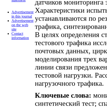
statement
датчиков мониторинга 
Характеристики испыт
Advertisement
in this journal
устанавливаются по ре
Advertisement
трафика, синтезирован
on the web
site
В целях определения с
Contact
information
тестового трафика исс
почтовых данных, цирк
моделирования трех ва
линии связи предложе
тестовой нагрузки. Ра
нагрузочного трафика.
Ключевые слова:
мони
синтетический тест; сп