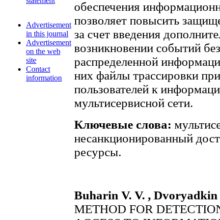
statement
обеспечения информационн
позволяет повысить защищ
Advertisement
за счет введения дополнит
in this journal
Advertisement
возникновении событий без
on the web
распределенной информаци
site
Contact
них файлы трассировки пр
information
пользователей к информац
мультисервисной сети.
Ключевые слова:
мультисе
несанкционированный дос
ресурсы.
Buharin V. V. , Dvoryadkin 
METHOD FOR DETECTIO