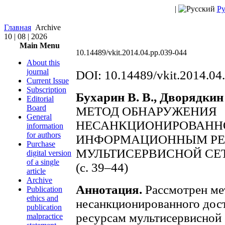
|
Ру
Главная
Archive
10 | 08 | 2026
Main Menu
10.14489/vkit.2014.04.pp.039-044
About this
journal
DOI: 10.14489/vkit.2014.04
Current Issue
Subscription
Бухарин В. В., Дворядкин 
Editorial
Board
МЕТОД ОБНАРУЖЕНИЯ
General
НЕСАНКЦИОНИРОВАННО
information
for authors
ИНФОРМАЦИОННЫМ Р
Purchase
МУЛЬТИСЕРВИСНОЙ СЕ
digital version
of a single
(с. 39–44)
article
Archive
Аннотация.
Рассмотрен ме
Publication
ethics and
несанкционированного дос
publication
ресурсам мультисервисной 
malpractice