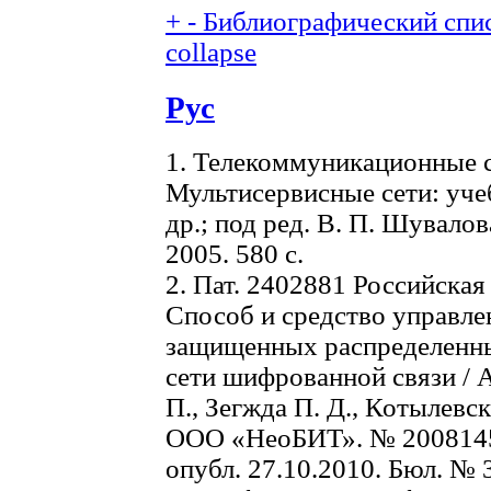
+
-
Библиографический спис
collapse
Рус
1. Телекоммуникационные сис
Мультисервисные сети: учеб
др.; под ред. В. П. Шувало
2005. 580 с.
2. Пат. 2402881 Российска
Способ и средство управл
защищенных распределенн
сети шифрованной связи / А
П., Зегжда П. Д., Котылевск
ООО «НеоБИТ». № 20081450
опубл. 27.10.2010. Бюл. № 3