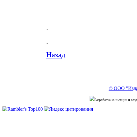
.
.
Назад
© ООО "Изда
Разработка концепции и со