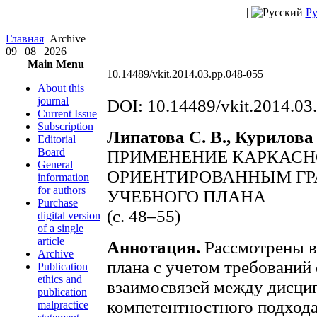
|
Ру
Главная
Archive
09 | 08 | 2026
Main Menu
10.14489/vkit.2014.03.pp.048-055
About this
journal
DOI: 10.14489/vkit.2014.03
Current Issue
Subscription
Липатова С. В., Курилова 
Editorial
Board
ПРИМЕНЕНИЕ КАРКАСН
General
ОРИЕНТИРОВАННЫМ ГР
information
for authors
УЧЕБНОГО ПЛАНА
Purchase
(с. 48–55)
digital version
of a single
article
Аннотация.
Рассмотрены в
Archive
плана с учетом требований
Publication
ethics and
взаимосвязей между дисци
publication
компетентностного подхода
malpractice