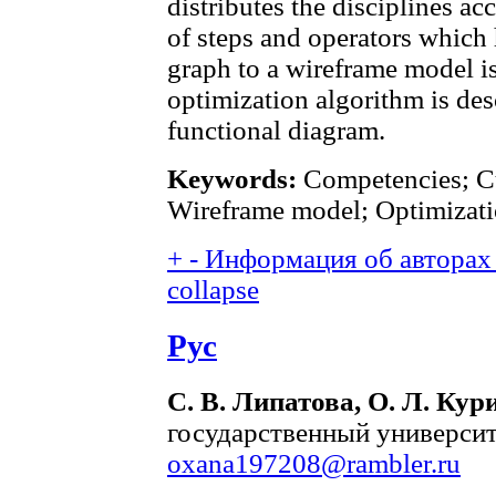
distributes the disciplines ac
of steps and operators which 
graph to a wireframe model i
optimization algorithm is des
functional diagram.
Keywords:
Competencies; Cu
Wireframe model; Optimizati
+
-
Информация об авторах 
collapse
Рус
С. В. Липатова, О. Л. Кур
государственный университ
oxana197208@rambler.ru