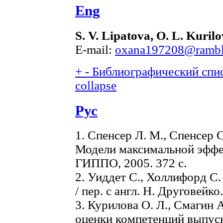
Eng
S. V. Lipatova, O. L. Kuril
E-mail:
oxana197208@ramble
+
-
Библиографический спис
collapse
Рус
1. Спенсер Л. М., Спенсер 
Модели максимальной эффе
ГИППО, 2005. 372 с.
2. Уиддет С., Холлифорд С
/ пер. с англ. Н. Друговейк
3. Курилова О. Л., Смагин 
оценки компетенций выпуск