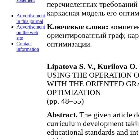
statement
перечисленных требований
каркасная модель его опти
Advertisement
in this journal
Ключевые слова:
компете
Advertisement
on the web
ориентированный граф; кар
site
оптимизации.
Contact
information
Lipatova S. V., Kurilova O.
USING THE OPERATION 
WITH THE ORIENTED G
OPTIMIZATION
(pp. 48–55)
Abstract.
The given article d
curriculum development takin
educational standards and int