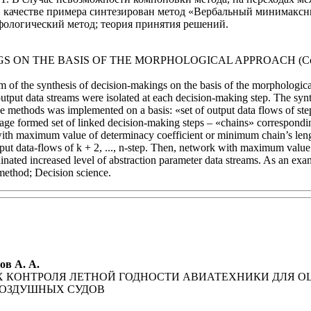
В качестве примера синтезирован метод «Вербальный минимаксн
фологический метод; теория принятия решений.
GS ON THE BASIS OF THE MORPHOLOGICAL APPROACH
(Co
thm of the synthesis of decision-makings on the basis of the morphologi
output data streams were isolated at each decision-making step. The synt
e methods was implemented on a basis: «set of output data flows of step
 stage formed set of linked decision-making steps – «chains» correspondi
 with maximum value of determinacy coefficient or minimum chain’s len
put data-flows of k + 2, ..., n-step. Then, network with maximum value 
inated increased level of abstraction parameter data streams. As an ex
ethod; Decision science.
ов А. А.
 КОНТРОЛЯ ЛЕТНОЙ ГОДНОСТИ АВИАТЕХНИКИ ДЛЯ О
ОЗДУШНЫХ СУДОВ