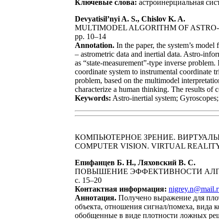
Ключевые слова:
астроинерциальная сист
Devyatisil’nyi A. S., Chislov K. A.
MULTIMODEL ALGORITHM OF ASTRO-
pp. 10–14
Annotation.
In the paper, the system’s model 
– astrometric data and inertial data. Astro-inf
as “state-measurement”-type inverse problem. In
coordinate system to instrumental coordinate t
problem, based on the multimodel interpretati
characterize a human thinking. The results of 
Keywords:
Astro-inertial system; Gyroscopes;
КОМПЬЮТЕРНОЕ ЗРЕНИЕ. ВИРТУАЛЬ
COMPUTER VISION. VIRTUAL REALIT
Епифанцев Б. Н., Ляховский В. С.
ПОВЫШЕНИЕ ЭФФЕКТИВНОСТИ АЛГ
с. 15–20
Контактная информация:
nigrey.n@mail.
Аннотация.
Получено выражение для плот
объекта, отношения сигнал/помеха, вида
обобщенные в виде плотности ложных реш