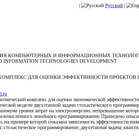
|
Русский
|
ТИЯ КОМПЬЮТЕРНЫХ И ИНФОРМАЦИОННЫХ ТЕХНОЛО
D INFORMATION TECHNOLOGIES DEVELOPMENT
ОМПЛЕКС ДЛЯ ОЦЕНКИ ЭФФЕКТИВНОСТИ ПРОЕКТОВ 
.ru
итмический комплекс для оценки экономической эффективности
тической модели двухэтапной задачи стохастического программ
инимума уровня затрат на электроэнергию, непревышение которо
е целочисленного линейного программирования. Приведено описа
, на примере которой показана зависимость эффективности инв
; стохастическое программирование; двухэтапная задача; квант