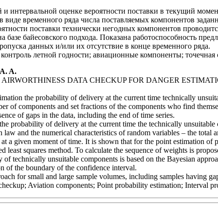
 и интервальной оценке вероятности поставки в текущий мом
 виде временного ряда числа поставляемых компонентов заданн
оятности поставки технически негодных компонентов проводит
 на базе байесовского подхода. Показана работоспособность пре
ропуска данных и/или их отсутствие в конце временного ряда.
 контроль летной годности; авиационные компоненты; точечная 
A. A.
T AIRWORTHINESS DATA CHECKUP FOR DANGER ESTIMAT
imation the probability of delivery at the current time technically unsuit
ber of components and set fractions of the components who find themselv
sence of gaps in the data, including the end of time series.
f the probability of delivery at the current time the technically unsuit
ion law and the numerical characteristics of random variables – the total
t a given moment of time. It is shown that for the point estimation of pr
ed least squares method. To calculate the sequence of weights is propos
ery of technically unsuitable components is based on the Bayesian approac
on of the boundary of the confidence interval.
proach for small and large sample volumes, including samples having gap
 checkup; Aviation components; Point probability estimation; Interval pr