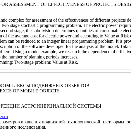
R ASSESSMENT OF EFFECTIVENESS OF PROJECTS DESIG
mic complex for assessment of the effectiveness of different projects d
two-stage stochastic programming problem. The electric power required 
e second stage, the subdivision determines quantities of consumable el
on of the average cost for electric power and according to Value at Risk 
roblem can be reduced to an integer linear programming problem. It is pro
escription of the software developed for the analysis of the model. Takin
problem. Using a model example, we research the dependence of effective
s the number of planning periods increases.
mming; Two-stage problem; Value at Risk.
КОМПЛЕКСЫ ПОДВИЖНЫХ ОБЪЕКТОВ
XES OF MOBILE OBJECTS
РРЕКЦИИ АСТРОИНЕРЦИАЛЬНОЙ СИСТЕМЫ
er.ru
раметров вращения подвижной технологической платформы, ос
ленного исследования.