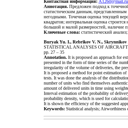
Контактная информация:
A1260@mail.ru
Аннотация.
Предложен подход к точечной
статистическим данным, представленным в
негодными. Точечная оценка текущей вер
квадратов; интервальная оценка строится
большой и малой размерностей, наличие п
Ключевые слова:
статистический анализ;
Buryak Yu. I., Rebrikov V. N., Skrynnikov 
STATISTICAL ANALYSES OF AIRCRAF
pp. 27 – 35
Annotation.
It is proposed an approach for est
presented in the form of time series of the num
irregularity of the volume of deliveries, the pre
It is proposed a method for point estimation o
tests. It was done the analysis of the distribut
number of units who find themselves authentic a
amount of delivered units in time using weight
Interval estimation of the probability of deliv
probability density, which is used for calculati
It is shown the efficiency of the suggested ap
Keywords:
Statistical analysis; Airworthiness