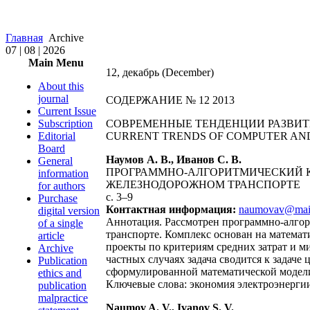
Главная
Archive
07 | 08 | 2026
Main Menu
12, декабрь (December)
About this
journal
СОДЕРЖАНИЕ № 12 2013
Current Issue
Subscription
СОВРЕМЕННЫЕ ТЕНДЕНЦИИ РАЗВИ
Editorial
CURRENT TRENDS OF СOMPUTER AN
Board
Наумов А. В., Иванов С. В.
General
ПРОГРАММНО-АЛГОРИТМИЧЕСКИЙ К
information
ЖЕЛЕЗНОДОРОЖНОМ ТРАНСПОРТЕ
for authors
с. 3–9
Purchase
Контактная информация:
naumovav@mail
digital version
Аннотация. Рассмотрен программно-алгор
of a single
транспорте. Комплекс основан на матема
article
проекты по критериям средних затрат и м
Archive
частных случаях задача сводится к задач
Publication
сформулированной математической модели
ethics and
Ключевые слова: экономия электроэнергии
publication
malpractice
Naumov A. V., Ivanov S. V.