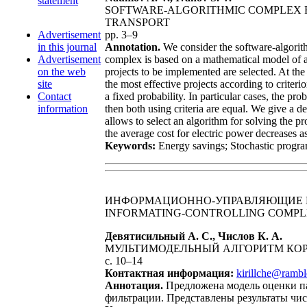
statement
SOFTWARE-ALGORITHMIC COMPLEX FO
TRANSPORT
Advertisement
pp. 3–9
in this journal
Annotation.
We consider the software-algorith
Advertisement
complex is based on a mathematical model of a 
on the web
projects to be implemented are selected. At th
site
the most effective projects according to criteri
Contact
a fixed probability. In particular cases, the p
information
then both using criteria are equal. We give a d
allows to select an algorithm for solving the 
the average cost for electric power decreases a
Keywords:
Energy savings; Stochastic progra
ИНФОРМАЦИОННО-УПРАВЛЯЮЩИЕ 
INFORMATING-CONTROLLING COMPLE
Девятисильный А. С., Числов К. А.
МУЛЬТИМОДЕЛЬНЫЙ АЛГОРИТМ КО
с. 10–14
Контактная информация:
kirillche@rambl
Аннотация.
Предложена модель оценки па
фильтрации. Представлены результаты чис