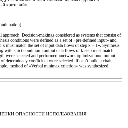
ый критерий».
ntinuation)
cal approach. Decision-makings considered as systems that consist of
hesis conditions were defined as a set of «pre-defined input» and
 k must match the set of input data flows of step k + 1». Synthesis
ng with strict condition «output data flows of k-step must match
gth were selected and performed «network optimization»: output
of determinacy coefficient were selected. If can’t build a chain
ample, method of «Verbal minimax criterion» was synthesized.
ЦЕНКИ ОПАСНОСТИ ИСПОЛЬЗОВАНИЯ