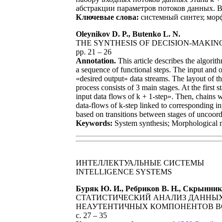
абстракции параметров потоков данных. 
Ключевые слова:
системный синтез; мор
Oleynikov D. P., Butenko L. N.
THE SYNTHESIS OF DECISION-MAKIN
pp. 21 – 26
Annotation.
This article describes the algori
a sequence of functional steps. The input and 
«desired output» data streams. The layout of th
process consists of 3 main stages. At the first
input data flows of k + 1-step». Then, chains
data-flows of k-step linked to corresponding in
based on transitions between stages of uncoord
Keywords:
System synthesis; Morphological m
ИНТЕЛЛЕКТУАЛЬНЫЕ СИСТЕМЫ
INTELLIGENCE SYSTEMS
Буряк Ю. И., Ребриков В. Н., Скрынник
СТАТИСТИЧЕСКИЙ АНАЛИЗ ДАННЫХ
НЕАУТЕНТИЧНЫХ КОМПОНЕНТОВ В
с. 27 – 35