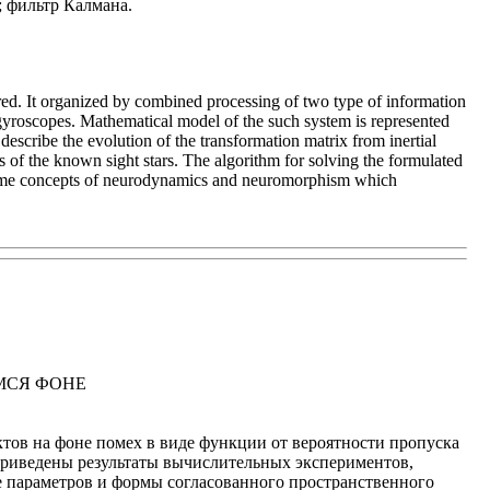
 фильтр Калмана.
ered. It organized by combined processing of two type of information
om gyroscopes. Mathematical model of the such system is represented
escribe the evolution of the transformation matrix from inertial
 of the known sight stars. The algorithm for solving the formulated
h some concepts of neurodynamics and neuromorphism which
МСЯ ФОНЕ
ов на фоне помех в виде функции от вероятности пропуска
Приведены результаты вычислительных экспериментов,
 параметров и формы согласованного пространственного