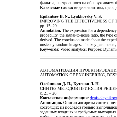
фильтра, настроенного на обнаруживаемый
Ключевые слова:
видеоаналитика; цель; 
Epifantsev B. N., Lyakhovsky V. S.
IMPROVING THE EFFECTIVENESS OF
pp. 15–20
Annotation.
The expression for a dependency o
probability, the signal-to-noise ratio, the type
derived. The conclusion made about the expedie
unsteady random images. The key parameters, th
Keywords:
Video analytics; Purpose; Dynamic 
АВТОМАТИЗАЦИЯ ПРОЕКТИРОВАНИЯ
AUTOMATION OF ENGINEERING, DES
Олейников Д. П., Бутенко Л. Н.
СИНТЕЗ МЕТОДОВ ПРИНЯТИЯ РЕШЕ
с. 21 – 26
Контактная информация
:
denis.oleyniko
Аннотация.
Описан алгоритм синтеза мет
состоящих из последовательно выполняющ
заданных входных и требуемых выходных 
набору входных потоков данных этапа k +