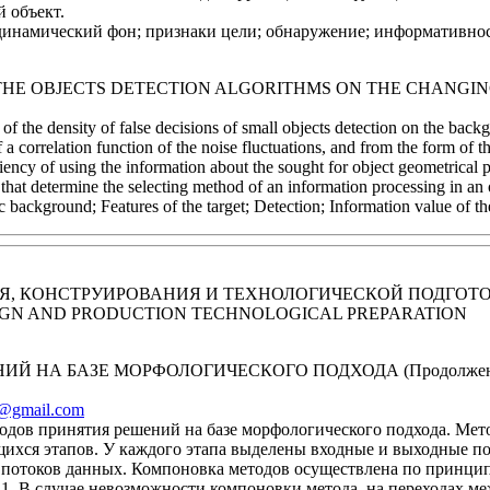
 объект.
динамический фон; признаки цели; обнаружение; информативнос
 THE OBJECTS DETECTION ALGORITHMS ON THE CHANG
f the density of false decisions of small objects detection on the back
 of a correlation function of the noise fluctuations, and from the form o
ncy of using the information about the sought for object geometrical p
at determine the selecting method of an information processing in an ob
background; Features of the target; Detection; Information value of the
, КОНСТРУИРОВАНИЯ И ТЕХНОЛОГИЧЕСКОЙ ПОДГОТ
IGN AND PRODUCTION TECHNOLOGICAL PREPARATION
НИЙ НА БАЗЕ МОРФОЛОГИЧЕСКОГО ПОДХОДА
(Продолже
v@gmail.com
одов принятия решений на базе морфологического подхода. Мет
ихся этапов. У каждого этапа выделены входные и выходные пот
потоков данных. Компоновка методов осуществлена по принципу
 1. В случае невозможности компоновки метода, на переходах 