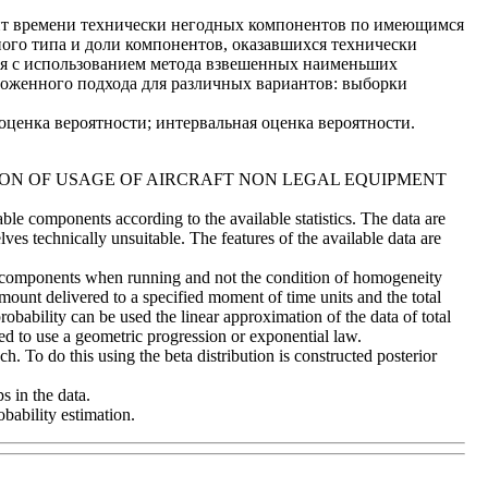
ент времени технически негодных компонентов по имеющимся
ого типа и доли компонентов, оказавшихся технически
ся с использованием метода взвешенных наименьших
дложенного подхода для различных вариантов: выборки
оценка вероятности; интервальная оценка вероятности.
ION OF USAGE OF AIRCRAFT NON LEGAL EQUIPMENT
able components according to the available statistics. The data are
es technically unsuitable. The features of the available data are
able components when running and not the condition of homogeneity
 amount delivered to a specified moment of time units and the total
obability can be used the linear approximation of the data of total
ed to use a geometric progression or exponential law.
h. To do this using the beta distribution is constructed posterior
s in the data.
obability estimation.