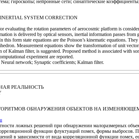
ема; гироскопы; нейронные сети; синаптические коэффициенты;
INERTIAL SYSTEM CORRECTION
for evaluating the rotation parameters of aerocosmic platform is consid
ormation is delivered by optical sensors, inertial information passes fr
 this form state equations are the Poisson’s kinematic equations. They d
rihedron. Measurement equations show the transformation of unit vectors
on of Kalman filter, is suggested. Proposed method is associated wit
computational experiment are reported.
 Neural network; Synaptic coefficients; Kalman filter.
НАЯ РЕАЛЬНОСТЬ
Y
ОРИТМОВ ОБНАРУЖЕНИЯ ОБЪЕКТОВ НА ИЗМЕНЯЮЩЕ
ru
ности ложных решений при обнаружении малоразмерных объект
 корреляционной функции флуктуаций помех, формы выбросов. 
ений в зависимости от вида корреляционной функции помех, ее