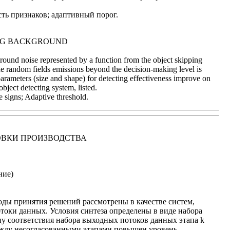
ть признаков; адаптивный порог.
ING BACKGROUND
ground noise represented by a function from the object skipping
f the random fields emissions beyond the decision-making level is
arameters (size and shape) for detecting effectiveness improve on
ject detecting system, listed.
 signs; Adaptive threshold.
ОВКИ ПРОИЗВОДСТВА
ние)
оды принятия решений рассмотрены в качестве систем,
оки данных. Условия синтеза определены в виде набора
 соответствия набора выходных потоков данных этапа k
между несогласованными этапами повышен уровень