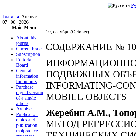
|
Ру
Главная
Archive
07 | 08 | 2026
Main Menu
10, октябрь (October)
About this
journal
СОДЕРЖАНИЕ № 10 
Current Issue
Subscription
Editorial
ИНФОРМАЦИОННО
Board
General
ПОДВИЖНЫХ ОБЪ
information
for authors
INFORMATING-CON
Purchase
digital version
MOBILE OBJECTS
of a single
article
Archive
Жеребин А.М., Топор
Publication
ethics and
МЕТОД РЕГРЕССИ
publication
malpractice
ТЕХНИЧЕСКИХ СИ