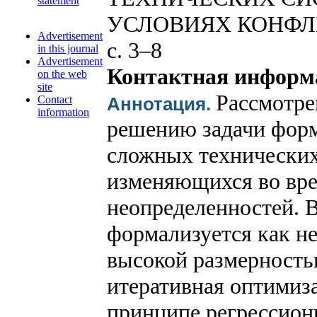
statement
УСЛОВИЯХ КОНФЛ
Advertisement
с. 3–8
in this journal
Advertisement
Контактная информ
on the web
site
Рассмотре
Contact
Аннотация.
information
решению задачи форм
сложных технически
изменяющихся во вре
неопределенностей. В
формализуется как не
высокой размерность
итеративная оптимиз
принципе регрессион