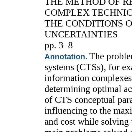
THE METHOD OF R
COMPLEX TECHNIC
THE CONDITIONS O
UNCERTAINTIES
pp. 3–8
The proble
Annotation.
systems (CTSs), for ex
information complexes,
determining optimal acc
of CTS conceptual para
influencing to the max
and cost while solving t