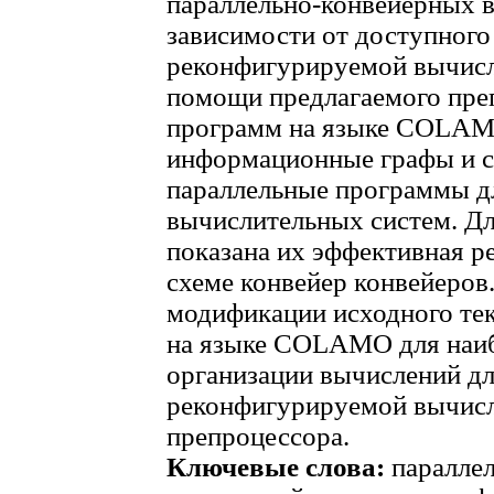
параллельно-конвейерных в
зависимости от доступного
реконфигурируемой вычисл
помощи предлагаемого пре
программ на языке COLAM
информационные графы и 
параллельные программы д
вычислительных систем. Д
показана их эффективная р
схеме конвейер конвейеров
модификации исходного те
на языке COLAMO для наи
организации вычислений д
реконфигурируемой вычисл
препроцессора.
Ключевые слова:
параллел