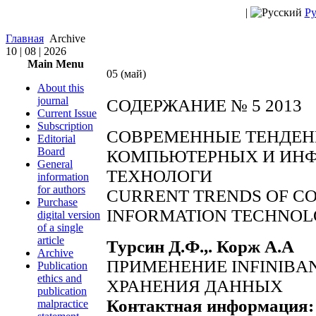
|
Ру
Главная
Archive
10 | 08 | 2026
Main Menu
05 (май)
About this
journal
СОДЕРЖАНИЕ № 5 2013
Current Issue
Subscription
СОВРЕМЕННЫЕ ТЕНДЕН
Editorial
Board
КОМПЬЮТЕРНЫХ И ИН
General
ТЕХНОЛОГИ
information
for authors
CURRENT TRENDS OF C
Purchase
INFORMATION TECHNOL
digital version
of a single
article
Турсин Д.Ф.,. Корж А.А
Archive
ПРИМЕНЕНИЕ INFINIBA
Publication
ethics and
ХРАНЕНИЯ ДАННЫХ
publication
Контактная информация:
malpractice