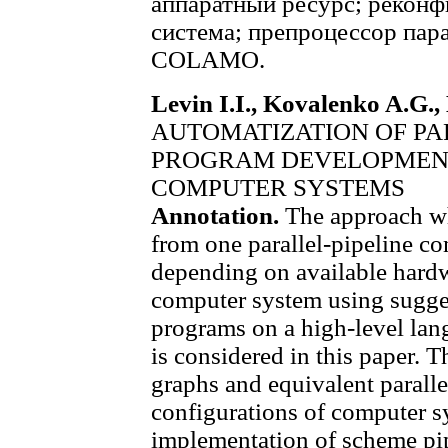
аппаратный ресурс; рекон
система; препроцессор пар
COLAMO.
Levin I.I., Kovalenko A.G.
AUTOMATIZATION OF PA
PROGRAM DEVELOPMEN
COMPUTER SYSTEMS
Annotation.
The approach wh
from one parallel-pipeline c
depending on available hardw
computer system using sugges
programs on a high-level 
is considered in this paper. 
graphs and equivalent paralle
configurations of computer s
implementation of scheme pip