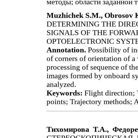
методы; области заданной 
Muzhichek S.M., Obrosov K.
DETERMINING THE DIRE
SIGNALS OF THE FORWA
OPTOELECTRONIC SYST
Annotation.
Possibility of in
of corners of orientation of a 
processing of sequence of th
images formed by onboard sys
analyzed.
Keywords:
Flight direction;
points; Trajectory methods; A
Тихомирова Т.А., Федоре
СТЕРЕОСКОПИЧЕСКАЯ 