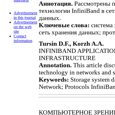
statement
Аннотация.
Рассмотрены п
технологии InfiniBand в се
Advertisement
данных.
in this journal
Advertisement
Ключевые слова:
система 
on the web
сеть хранения данных; прот
site
Contact
information
Tursin D.F., Korzh A.A.
INFINIBAND APPLICATIO
INFRASTRUCTURE
Annotation.
This article dis
technology in networks and s
Keywords:
Storage system da
Network; Protocols InfiniBa
КОМПЬЮТЕРНОЕ ЗРЕНИЕ