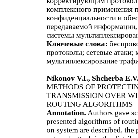
корректирующим протокол
комплексного применения 
конфиденциальности и обе
передаваемой информации,
системы мультиплексирован
Ключевые слова:
беспрово
протоколы; сетевые атаки;
мультиплексирование трафи
Nikonov V.I., Shcherba E.V
METHODS OF PROTECTIN
TRANSMISSION OVER W
ROUTING ALGORITHMS
Annotation.
Authors gave scie
presented algorithms of routin
on system are described, the 