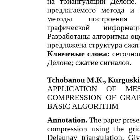
на триангуляции Делоне.
предлагаемого метода и 
методы построения с
графической информац
Разработаны алгоритмы оц
предложена структура сжат
Ключевые слова:
сеточное
Делоне; сжатие сигналов.
Tchobanou M.K., Kurguski
APPLICATION OF M
COMPRESSION OF GRAP
BASIC ALGORITHM
Annotation.
The paper prese
compression using the grid
Delaunay triangulation. Giv