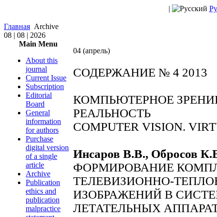
|
Ру
Главная
Archive
08 | 08 | 2026
Main Menu
04 (апрель)
About this
journal
СОДЕРЖАНИЕ № 4 2013
Current Issue
Subscription
Editorial
КОМПЬЮТЕРНОЕ ЗРЕНИЕ
Board
РЕАЛЬНОСТЬ
General
information
COMPUTER VISION. VIR
for authors
Purchase
digital version
Инсаров В.В., Обросов К.
of a single
article
ФОРМИРОВАНИЕ КОМП
Archive
ТЕЛЕВИЗИОННО-ТЕПЛ
Publication
ethics and
ИЗОБРАЖЕНИЙ В СИСТЕ
publication
ЛЕТАТЕЛЬНЫХ АППАРА
malpractice