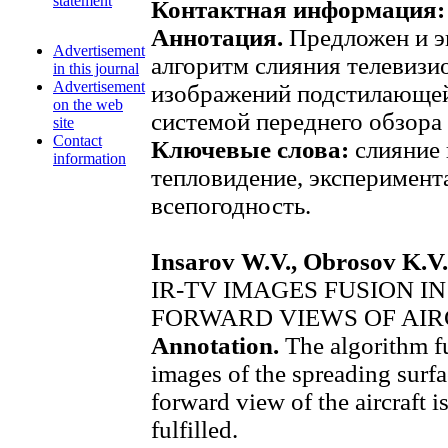
statement
Контактная информация:
Аннотация.
Предложен и э
Advertisement
алгоритм слияния телевизи
in this journal
Advertisement
изображений подстилающе
on the web
системой переднего обзора 
site
Contact
Ключевые слова:
слияние 
information
тепловидение, эксперимент
всепогодность.
Insarov W.V., Obrosov K.V.,
IR-TV IMAGES FUSION I
FORWARD VIEWS OF AI
Annotation.
The algorithm fu
images of the spreading surf
forward view of the aircraft 
fulfilled.