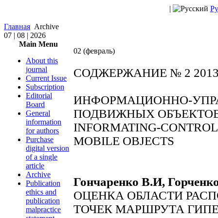
|
Ру
Главная
Archive
07 | 08 | 2026
Main Menu
02 (февраль)
About this
journal
СОДЖЕРЖАНИЕ № 2 201
Current Issue
Subscription
Editorial
ИНФОРМАЦИОННО-УПР
Board
ПОДВИЖНЫХ ОБЪЕКТО
General
information
INFORMATING-CONTROL
for authors
MOBILE OBJECTS
Purchase
digital version
of a single
article
Archive
Гончаренко В.И, Горченко
Publication
ethics and
ОЦЕНКА ОБЛАСТИ РАС
publication
ТОЧЕК МАРШРУТА ГИП
malpractice