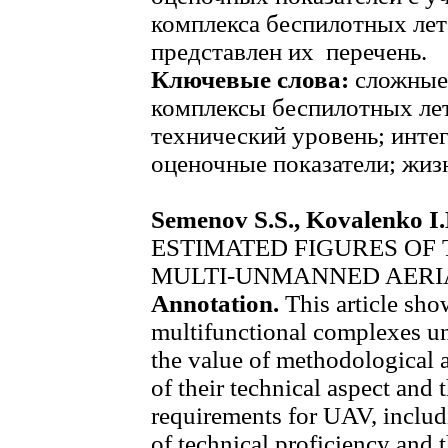
комплекса беспилотных лет
представлен их перечень.
Ключевые слова:
сложные 
комплексы беспилотных лет
технический уровень; инте
оценочные показатели; жиз
Semenov S.S., Kovalenko I.
ESTIMATED FIGURES OF 
MULTI-UNMANNED AERI
Annotation.
This article sho
multifunctional complexes u
the value of methodological 
of their technical aspect and 
requirements for UAV, includ
of technical proficiency and 