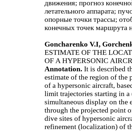
движения; прогноз конечно
летательного аппарата; пуч
опорные точки трассы; ото
конечных точек маршрута н
Goncharenko V.I, Gorchen
ESTIMATE OF THE LOCAT
OF A HYPERSONIC AIRC
Annotation.
It is described
estimate of the region of the 
of a hypersonic aircraft, base
limit trajectories starting in 
simultaneous display on the 
through the projected point o
dive sites of hypersonic aircra
refinement (localization) of t