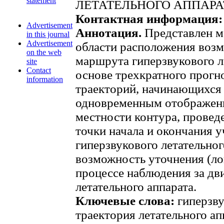
statement
ЛЕТАТЕЛЬНОГО АППАРА
Контактная информация:
Advertisement
Аннотация.
Представлен м
in this journal
Advertisement
области расположения воз
on the web
маршрута гиперзвукового л
site
Contact
основе трехкратного прогн
information
траекторий, начинающихся 
одновременным отображени
местности контура, провед
точки начала и окончания 
гиперзвукового летательног
возможность уточнения (ло
процессе наблюдения за дв
летательного аппарата.
Ключевые слова:
гиперзву
траектория летательного а