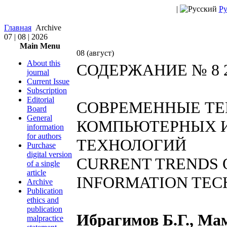
|
Ру
Главная
Archive
07 | 08 | 2026
Main Menu
08 (август)
About this
СОДЕРЖАНИЕ № 8 
journal
Current Issue
Subscription
Editorial
СОВРЕМЕННЫЕ ТЕ
Board
General
КОМПЬЮТЕРНЫХ 
information
for authors
ТЕХНОЛОГИЙ
Purchase
digital version
CURRENT TRENDS 
of a single
article
INFORMATION TE
Archive
Publication
ethics and
publication
Ибрагимов Б.Г., Ма
malpractice