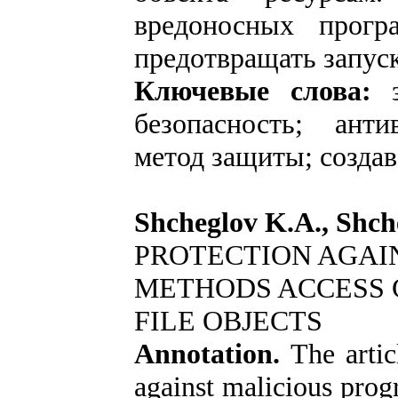
вредоносных прогр
предотвращать запус
Ключевые слова:
з
безопасность; ант
метод защиты; созда
Shcheglov K.A., Shch
PROTECTION AGAI
METHODS ACCESS 
FILE OBJECTS
Annotation.
The artic
against malicious prog