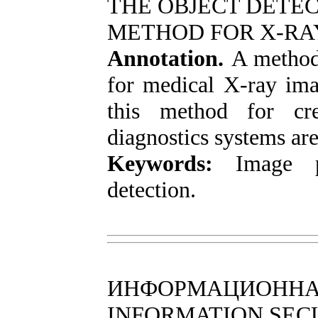
THE OBJECT DETE
METHOD FOR X-RA
Annotation.
A method 
for medical X-ray imag
this method for cre
diagnostics systems ar
Keywords:
Image p
detection.
ИНФОРМАЦИОННА
INFORMATION SEC