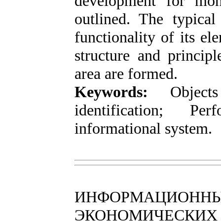
development for moni
outlined. The typical
functionality of its e
structure and principl
area are formed.
Keywords:
Objec
identification; Per
informational system.
ИНФОРМАЦИОННЫЕ
ЭКОНОМИЧЕСКИХ