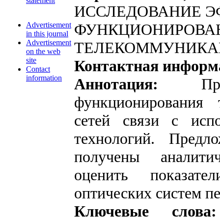
statement
ИССЛЕДОВАНИЕ 
Advertisement
ФУНКЦИОНИРОВА
in this journal
Advertisement
ТЕЛЕКОММУНИКА
on the web
site
Контактная информ
Contact
information
Аннотация:
Проан
функционирования 
сетей связи с исп
технологий. Предл
получены аналити
оценить показате
оптических систем пе
Ключевые слов