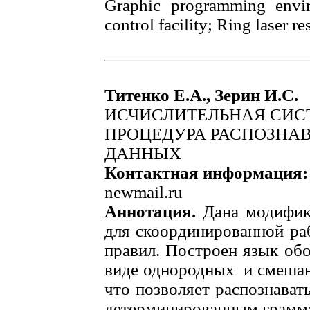
Graphic programming env
control facility; Ring laser re
Титенко Е.А., Зерин И.С.
ИСЧИСЛИТЕЛЬНАЯ СИС
ПРОЦЕДУРА РАСПОЗНА
ДАННЫХ
Контактная информация:
newmail.ru
Аннотация.
Дана модифик
для скоординированной ра
правил. Построен язык об
виде однородных и смеша
что позволяет распознават
детерминированным грамма