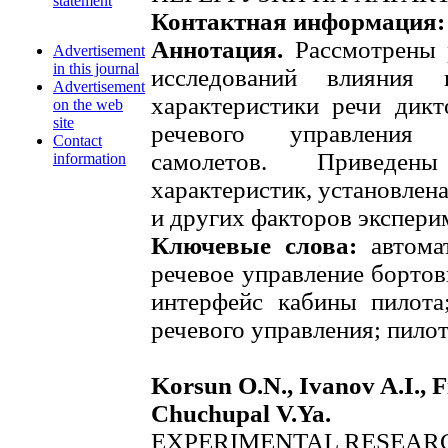
statement
Контактная информация:
Аннотация.
Рассмотрены р
Advertisement
in this journal
исследований влияния 
Advertisement
характеристики речи дикт
on the web
site
речевого управления
Contact
самолетов. Приведен
information
характеристик, установлена
и других факторов экспери
Ключевые слова:
автомат
речевое управление борто
интерфейс кабины пилота
речевого управления; пилот
Korsun O.N., Ivanov A.I., Fi
Chuchupal V.Ya.
EXPERIMENTAL RESEAR