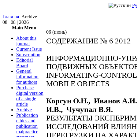
|
Ру
Главная
Archive
08 | 08 | 2026
Main Menu
06 (июнь)
About this
СОДЕРЖАНИЕ № 6 2012
journal
Current Issue
Subscription
ИНФОРМАЦИОННО-УПР
Editorial
ПОДВИЖНЫХ ОБЪЕКТО
Board
General
INFORMATING-CONTROL
information
for authors
MOBILE OBJECTS
Purchase
digital version
of a single
Корсун О.Н., Иванов А.И.
article
И.В., Чучупал В.Я.
Archive
Publication
РЕЗУЛЬТАТЫ ЭКСПЕРИ
ethics and
ИССЛЕДОВАНИЙ ВЛИЯ
publication
malpractice
ПЕРЕГРУЗКИ НА ХАРАК