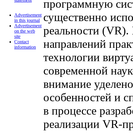
программную сист
statement
существенно испо
Advertisement
in this journal
Advertisement
реальности (VR).
on the web
site
направлений прак
Contact
information
технологии вирту
современной нау
внимание уделено
особенностей и с
в процессе разра
реализации VR-пр