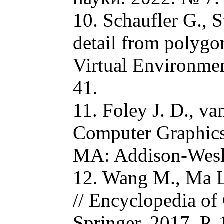
10. Schaufler G., S
detail from polygo
Virtual Environme
41.
11. Foley J. D., va
Computer Graphics:
MA: Addison‑Wesle
12. Wang M., Ma L
// Encyclopedia o
Springer, 2017. P. 