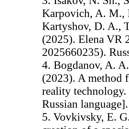
3. Isakov, N. Sh., 
Karpovich, A. M., 
Kartyshov, D. A., 
(2025). Elena VR 2
2025660235). Russi
4. Bogdanov, A. A.,
(2023). A method fo
reality technology
Russian language].
5. Vovkivsky, E. G