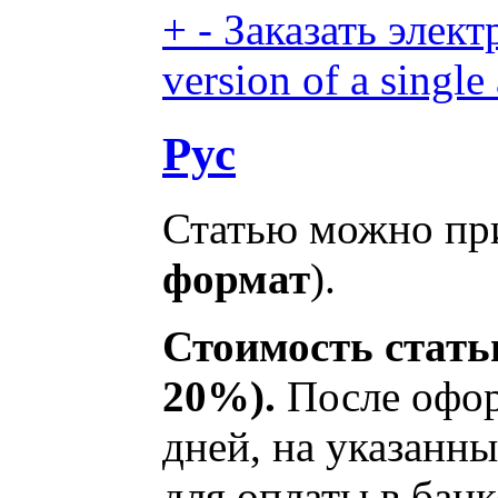
+
-
Заказать элект
version of a single 
Рус
Статью можно при
формат
).
Стоимость статьи
20%).
После офор
дней, на указанны
для оплаты в банк