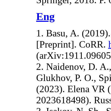
Eng
1. Basu, A. (2019).
[Preprint]. CoRR.
(arXiv:1911.09605
2. Naidenov, D. A.
Glukhov, P. O., Sp
(2023). Elena VR (
2023618498). Russi