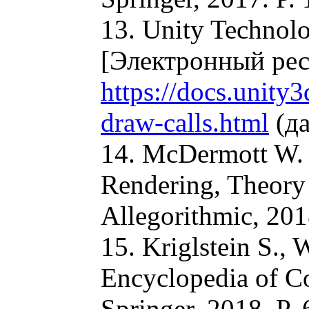
13. Unity Technolo
[Электронный рес
https://docs.unit
draw-calls.html
(да
14. McDermott W. 
Rendering, Theory 
Allegorithmic, 201
15. Kriglstein S.,
Encyclopedia of C
Springer, 2018. P.