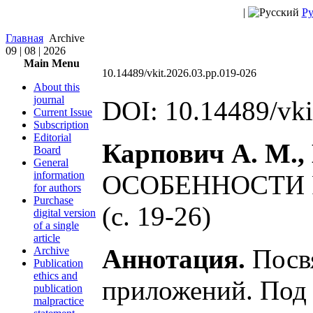
|
Ру
Главная
Archive
09 | 08 | 2026
Main Menu
10.14489/vkit.2026.03.pp.019-026
About this
journal
DOI: 10.14489/vki
Current Issue
Subscription
Editorial
Карпович А. М., 
Board
General
information
ОСОБЕННОСТИ 
for authors
Purchase
(c. 19-26)
digital version
of a single
article
Аннотация.
Посвя
Archive
Publication
ethics and
приложений. Под
publication
malpractice