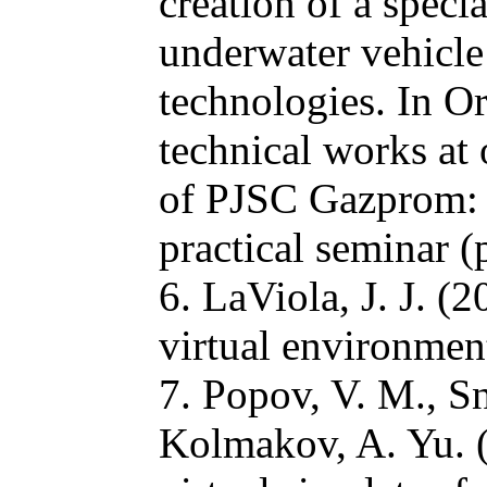
creation of a speci
underwater vehicle 
technologies. In O
technical works at 
of PJSC Gazprom: P
practical seminar (
6. LaViola, J. J. (
virtual environme
7. Popov, V. M., S
Kolmakov, A. Yu. (