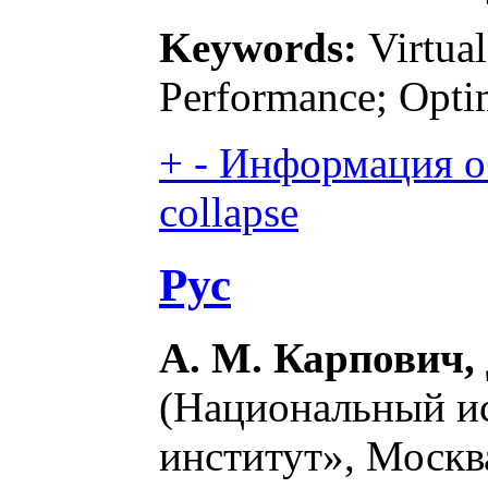
Keywords:
Virtual
Performance; Opti
+
-
Информация об
collapse
Рус
А. М. Карпович, 
(Национальный ис
институт», Москва