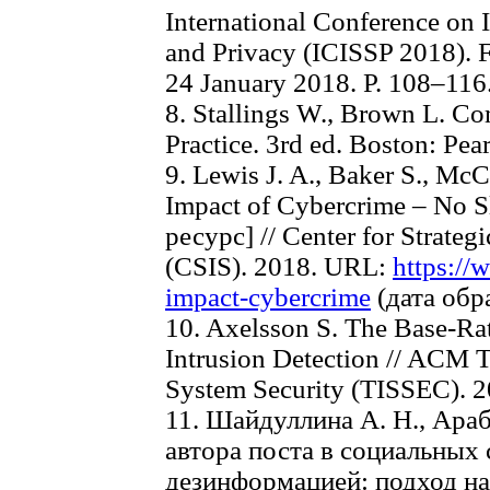
International Conference on 
and Privacy (ICISSP 2018). F
24 January 2018. P. 108–116
8. Stallings W., Brown L. Co
Practice. 3rd ed. Boston: Pea
9. Lewis J. A., Baker S., M
Impact of Cybercrime – No
ресурс] // Center for Strategi
(CSIS). 2018. URL:
https://
impact-cybercrime
(дата обр
10. Axelsson S. The Base-Rate
Intrusion Detection // ACM T
System Security (TISSEC). 20
11. Шайдуллина А. Н., Ара
автора поста в социальных 
дезинформацией: подход на