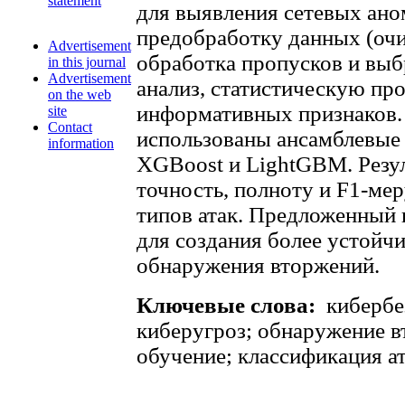
statement
для выявления сетевых ан
предобработку данных (очи
Advertisement
обработка пропусков и выб
in this journal
Advertisement
анализ, статистическую про
on the web
информативных признаков.
site
Contact
использованы ансамблевые 
information
XGBoost и LightGBM. Резу
точность, полноту и F1-ме
типов атак. Предложенный
для создания более устойч
обнаружения вторжений.
Ключевые слова:
кибербе
киберугроз; обнаружение 
обучение; классификация ат