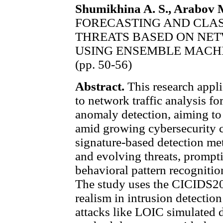
Shumikhina A. S., Arabov 
FORECASTING AND CLAS
THREATS BASED ON NET
USING ENSEMBLE MACH
(pp. 50-56)
Abstract.
This research appl
to network traffic analysis fo
anomaly detection, aiming to
amid growing cybersecurity c
signature-based detection met
and evolving threats, prompt
behavioral pattern recognitio
The study uses the CICIDS201
realism in intrusion detectio
attacks like LOIC simulated 