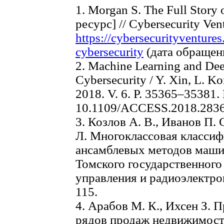
1. Morgan S. The Full Story
ресурс] // Cybersecurity Ven
https://cybersecurityventures
cybersecurity
(дата обращени
2. Machine Learning and De
Cybersecurity / Y. Xin, L. Kon
2018. V. 6. P. 35365–35381.
10.1109/ACCESS.2018.283
3. Козлов А. В., Иванов П. 
Л. Многоклассовая классиф
ансамблевых методов маши
Томского государственного
управления и радиоэлектрони
115.
4. Арабов М. К., Ихсен З.
рядов продаж недвижимост