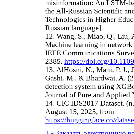
misinformation: An LSTM-bas
the All-Russian Scientific a
Technologies in Higher Educa
Russian language]
12. Wang, S., Miao, Q., Liu, 
Machine learning in network 
IEEE Communications Survey
2385.
https://doi.org/10.1
13. AlHosni, N., Mani, P. J., 
Gashi, M., & Bhardwaj, A. (2
detection system using XGBo
Journal of Pure and Applied 
14. CIC IDS2017 Dataset. (n.
August 15, 2025, from
https://huggingface.co/data
+
-
Заказать электронную ве