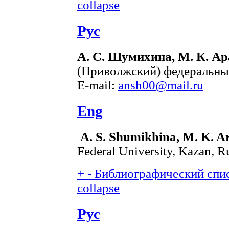
collapse
Рус
А. С. Шумихина, М. К. А
(Приволжский) федеральный
E-mail:
ansh00@mail.ru
Eng
A. S. Shumikhina, M. K. A
Federal University, Kazan, R
+
-
Библиографический спис
collapse
Рус