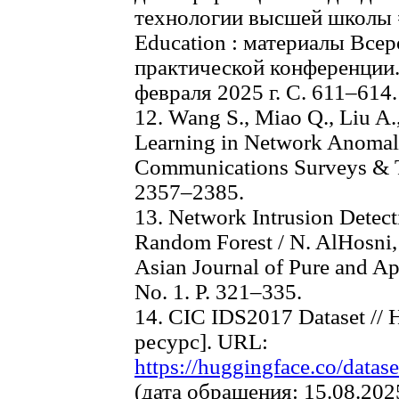
технологии высшей школы =
Education : материалы Все
практической конференции.
февраля 2025 г. С. 611–614.
12. Wang S., Miao Q., Liu A.
Learning in Network Anomaly
Communications Surveys & Tut
2357–2385.
13. Network Intrusion Dete
Random Forest / N. AlHosni, P
Asian Journal of Pure and Ap
No. 1. P. 321–335.
14. CIC IDS2017 Dataset //
ресурс]. URL:
https://huggingface.co/data
(дата обращения: 15.08.202