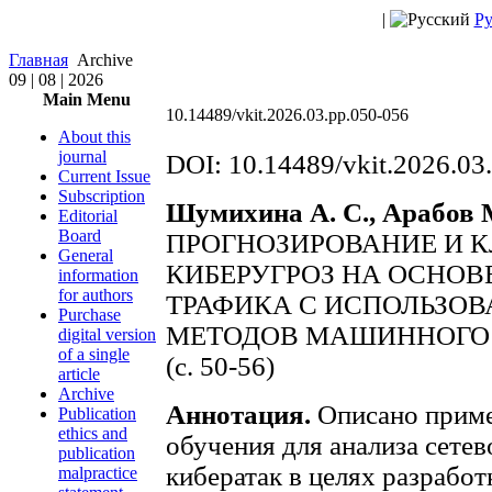
|
Ру
Главная
Archive
09 | 08 | 2026
Main Menu
10.14489/vkit.2026.03.pp.050-056
About this
journal
DOI: 10.14489/vkit.2026.03
Current Issue
Subscription
Шумихина А. С., Арабов 
Editorial
Board
ПРОГНОЗИРОВАНИЕ И 
General
КИБЕРУГРОЗ НА ОСНОВ
information
for authors
ТРАФИКА С ИСПОЛЬЗО
Purchase
МЕТОДОВ МАШИННОГО
digital version
of a single
(c. 50-56)
article
Archive
Аннотация.
Описано приме
Publication
ethics and
обучения для анализа сете
publication
кибератак в целях разрабо
malpractice