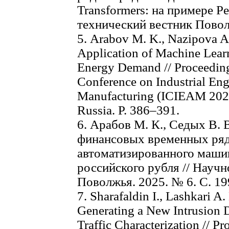
Transformers: на примере Р
технический вестник Повол
5. Arabov M. K., Nazipova A
Application of Machine Learn
Energy Demand // Proceeding
Conference on Industrial Eng
Manufacturing (ICIEAM 2024
Russia. P. 386–391.
6. Арабов М. К., Седых В.
финансовых временных ря
автоматизированного маши
российского рубля // Науч
Поволжья. 2025. № 6. С. 19
7. Sharafaldin I., Lashkari A
Generating a New Intrusion D
Traffic Characterization // Pr