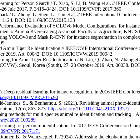
Learning for Person Search / T. Xiao, S. Li, B. Wang et al. // IEEE Co
–26 Jule 2017. P. 3415–3424. DOI: 10.1109/CVPR.2017.360
mark / L. Zheng, L. Shen, L. Tian et al. // IEEE International Confer
16–1124. DOI: 10.1109/ICCV.2015.133
Performance Evaluation of YOLOv8 Model Configurations, for Instanc
nment // Adrena Kyeremateng Asamoah Faculty of Agriculture, KNUST.
ing YOLOv8 and Mask R-CNN for instance segmentation in complex orc
99.
ed Amur Tiger Re-Identification // IEEE/CVF International Conferenc
ber 2019. Art. 00042. DOI: 10.1109/ICCVW.2019.00042
ing for Amur Tiger Re-Identification / N. Liu, Q. Zhao, N. Zhang et a
ICCVW). Seoul, Korea (South), 27–28 October 2019. Art. 00038. D
6). Deep residual learning for image recognition. In 2016 IEEE Confer
doi.org/10.1109/CVPR.2016.90
llé-Jammes, S., & Benhamou, S. (2021). Revisiting animal photo-identif
lution, 12(5), 863–873.
https://doi.org/10.1111/2041-210X.13577
ning methods for multi-species animal re-identification and tracking –
cosrev.2020.100289
c learning for person re-identification. In 2017 IEEE Conference on Co
.1109/CVPR.2017.171
, Ommer, B., & Weinzaepfel, P. (2024). Addressing the elephant in the r