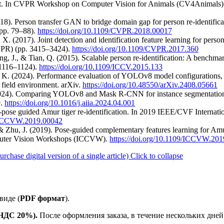
ent. In CVPR Workshop on Computer Vision for Animals (CV4Animals)
018). Person transfer GAN to bridge domain gap for person re-identif
(pp. 79–88).
https://doi.org/10.1109/CVPR.2018.00017
, X. (2017). Joint detection and identification feature learning for per
VPR) (pp. 3415–3424).
https://doi.org/10.1109/CVPR.2017.360
ng, J., & Tian, Q. (2015). Scalable person re-identification: A benchma
 1116–1124).
https://doi.org/10.1109/ICCV.2015.133
. K. (2024). Performance evaluation of YOLOv8 model configurations, 
 field environment. arXiv.
https://doi.org/10.48550/arXiv.2408.05661
2024). Comparing YOLOv8 and Mask R-CNN for instance segmentation
9.
https://doi.org/10.1016/j.aiia.2024.04.001
t-pose guided Amur tiger re-identification. In 2019 IEEE/CVF Interna
9/ICCVW.2019.00042
 Zhu, J. (2019). Pose-guided complementary features learning for Amur 
puter Vision Workshops (ICCVW).
https://doi.org/10.1109/ICCVW.20
ase digital version of a single article)
Click to collapse
виде (
PDF формат
).
е НДС 20%).
После оформления заказа, в течение нескольких дней