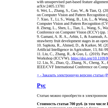
with unsupervised part-based feature alignm
arXiv:2405.13781
6. Wei, L., Zhang, S., Gao, W., & Tian, Q. (2
on Computer Vision and Pattern Recognition 
7. Xiao, T., Li, S., Wang, B., Lin, L., & Wang
Computer Vision and Pattern Recognition (C
8. Zheng, L., Shen, L., Tian, L., Wang, S., Wa
Conference on Computer Vision (ICCV) (pp.
9. Gamani, A. R. A., Arhin, I., & Asamoah, A
strawberry fruit development stages in an open
10. Sapkota, R., Ahmed, D., & Karkee, M. (
Artificial Intelligence in Agriculture, 13, 84–9
11. Liu, C., Zhang, R., & Guo, L. (2019). Par
Workshop (ICCVW).
https://doi.org/10.110
12. Liu, N., Zhao, Q., Zhang, N., Cheng, X., &
IEEE/CVF International Conference on Com
+
-
Заказать электронную версию статьи (Purch
Рус
Статью можно приобрести в электронном 
Стоимость статьи 700 руб. (в том числ