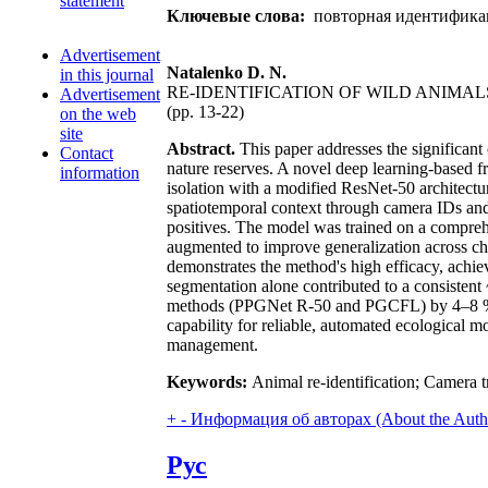
statement
Ключевые слова:
повторная идентификац
Advertisement
Natalenko D. N.
in this journal
RE-IDENTIFICATION OF WILD ANIMA
Advertisement
(pp. 13-22)
on the web
site
Abstract.
This paper addresses the significant 
Contact
nature reserves. A novel deep learning-based 
information
isolation with a modified ResNet-50 architecture
spatiotemporal context through camera IDs and
positives. The model was trained on a comprehe
augmented to improve generalization across cha
demonstrates the method's high efficacy, achie
segmentation alone contributed to a consisten
methods (PPGNet R-50 and PGCFL) by 4–8 % for
capability for reliable, automated ecological mo
management.
Keywords:
Animal re-identification; Camera t
+
-
Информация об авторах (About the Auth
Рус