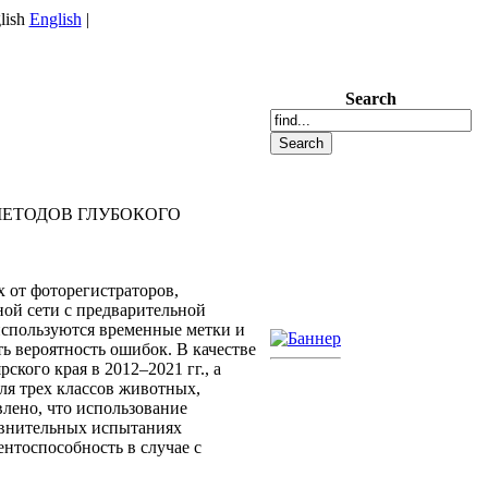
English
|
Search
ЕТОДОВ ГЛУБОКОГО
 от фоторегистраторов,
ой сети с предварительной
используются временные метки и
ь вероятность ошибок. В качестве
кого края в 2012–2021 гг., а
ля трех классов животных,
влено, что использование
равнительных испытаниях
нтоспособность в случае с