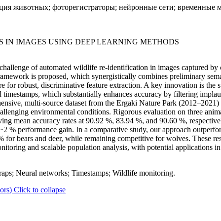
ия животных; фоторегистраторы; нейронные сети; временные м
LS IN IMAGES USING DEEP LEARNING METHODS
challenge of automated wildlife re-identification in images captured by 
framework is proposed, which synergistically combines preliminary sema
 for robust, discriminative feature extraction. A key innovation is the s
 timestamps, which substantially enhances accuracy by filtering implau
nsive, multi-source dataset from the Ergaki Nature Park (2012–2021) an
llenging environmental conditions. Rigorous evaluation on three animal
ving mean accuracy rates at 90.92 %, 83.94 %, and 90.60 %, respectivel
t ~2 % performance gain. In a comparative study, our approach outperfo
 bears and deer, while remaining competitive for wolves. These resul
nitoring and scalable population analysis, with potential applications i
raps; Neural networks; Timestamps; Wildlife monitoring.
ors)
Click to collapse