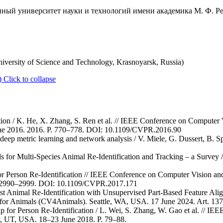
ный университет науки и технологий имени академика М. Ф. Реш
niversity of Science and Technology, Krasnoyarsk, Russia)
)
Click to collapse
ion / K. He, X. Zhang, S. Ren et al. // IEEE Conference on Computer 
e 2016. 2016. P. 770–778. DOI: 10.1109/CVPR.2016.90
 deep metric learning and network analysis / V. Miele, G. Dussert, B. S
s for Multi-Species Animal Re-Identification and Tracking – a Survey
for Person Re-Identification // IEEE Conference on Computer Vision a
. 2990–2999. DOI: 10.1109/CVPR.2017.171
st Animal Re-Identification with Unsupervised Part-Based Feature Alig
for Animals (CV4Animals). Seattle, WA, USA. 17 June 2024. Art. 137
 for Person Re-Identification / L. Wei, S. Zhang, W. Gao et al. // 
ty, UT, USA. 18–23 June 2018. P. 79–88.