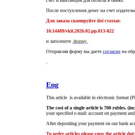
счет и квитанция для оплаты в банке.
После поступления денег на счет издатель
Для заказа скопируйте doi статьи:
10.14489/vkit.2026.02.pp.013-022
и заполните
форму
Отправляя форму вы даете
согласие
на обр
.
Eng
This article is available in electronic format (
The cost of a single article is 700 rubles. 
your specified e-mail: account on payment and 
After depositing your payment on our bank acco
To order articles please copy the article doi: