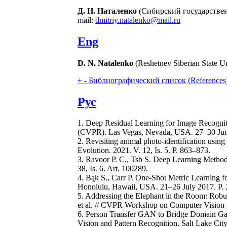
Д. Н. Наталенко
(Сибирский государствен
mail:
dmitriy.natalenko@mail.ru
Eng
D. N. Natalenko
(Reshetnev Siberian State U
+
-
Библиографический список (References
Рус
1. Deep Residual Learning for Image Recognit
(CVPR). Las Vegas, Nevada, USA. 27–30 Jun
2. Revisiting animal photo-identification using
Evolution. 2021. V. 12, Is. 5. P. 863–873.
3. Ravoor P. C., Tsb S. Deep Learning Method
38, Is. 6. Art. 100289.
4. Bąk S., Carr P. One-Shot Metric Learning 
Honolulu, Hawaii, USA. 21–26 July 2017. P
5. Addressing the Elephant in the Room: Robu
et al. // CVPR Workshop on Computer Vision 
6. Person Transfer GAN to Bridge Domain Gap
Vision and Pattern Recognition. Salt Lake Ci