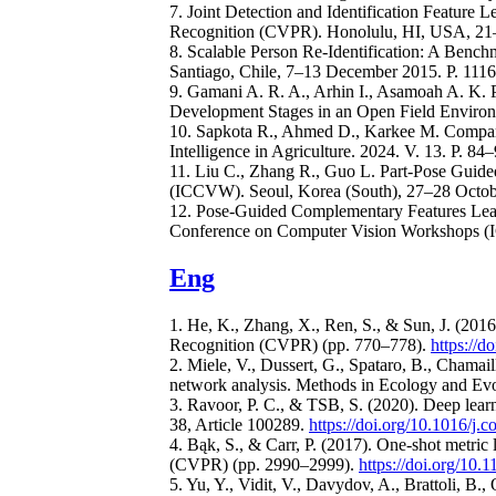
7. Joint Detection and Identification Feature 
Recognition (CVPR). Honolulu, HI, USA, 21
8. Scalable Person Re-Identification: A Bench
Santiago, Chile, 7–13 December 2015. P. 11
9. Gamani A. R. A., Arhin I., Asamoah A. K. 
Development Stages in an Open Field Enviro
10. Sapkota R., Ahmed D., Karkee M. Compar
Intelligence in Agriculture. 2024. V. 13. P. 84–
11. Liu C., Zhang R., Guo L. Part-Pose Guid
(ICCVW). Seoul, Korea (South), 27–28 Octo
12. Pose-Guided Complementary Features Learn
Conference on Computer Vision Workshops (
Eng
1. He, K., Zhang, X., Ren, S., & Sun, J. (201
Recognition (CVPR) (pp. 770–778).
https://
2. Miele, V., Dussert, G., Spataro, B., Chamai
network analysis. Methods in Ecology and Evo
3. Ravoor, P. C., & TSB, S. (2020). Deep lear
38, Article 100289.
https://doi.org/10.1016/j.
4. Bąk, S., & Carr, P. (2017). One-shot metri
(CVPR) (pp. 2990–2999).
https://doi.org/10
5. Yu, Y., Vidit, V., Davydov, A., Brattoli, B.