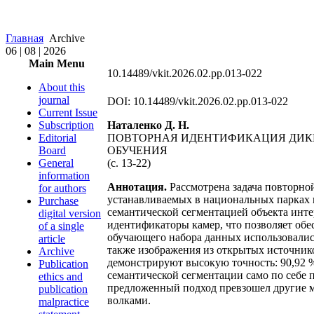
Главная
Archive
06 | 08 | 2026
Main Menu
10.14489/vkit.2026.02.pp.013-022
About this
journal
DOI: 10.14489/vkit.2026.02.pp.013-022
Current Issue
Subscription
Наталенко Д. Н.
Editorial
ПОВТОРНАЯ ИДЕНТИФИКАЦИЯ ДИК
Board
ОБУЧЕНИЯ
General
(c. 13-22)
information
Аннотация.
Рассмотрена задача повторно
for authors
устанавливаемых в национальных парках 
Purchase
семантической сегментацией объекта инт
digital version
идентификаторы камер, что позволяет обе
of a single
обучающего набора данных использовались
article
также изображения из открытых источнико
Archive
демонстрируют высокую точность: 90,92 % 
Publication
семантической сегментации само по себе
ethics and
предложенный подход превзошел другие ме
publication
волками.
malpractice