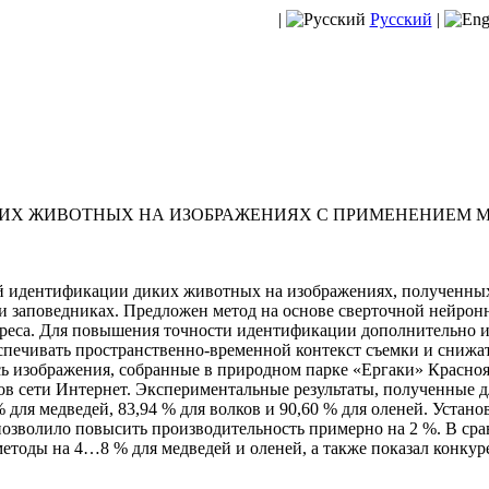
|
Русский
|
ИХ ЖИВОТНЫХ НА ИЗОБРАЖЕНИЯХ С ПРИМЕНЕНИЕМ М
й идентификации диких животных на изображениях, полученных
и заповедниках. Предложен метод на основе сверточной нейронн
ереса. Для повышения точности идентификации дополнительно 
спечивать пространственно-временной контекст съемки и снижат
 изображения, собранные в природном парке «Ергаки» Красноярс
в сети Интернет. Экспериментальные результаты, полученные д
для медведей, 83,94 % для волков и 90,60 % для оленей. Устано
 позволило повысить производительность примерно на 2 %. В с
тоды на 4…8 % для медведей и оленей, а также показал конкуре